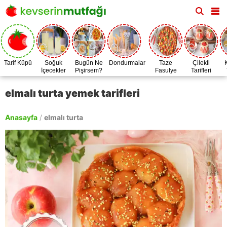
Tarif Küpü
Soğuk
Bugün Ne
Dondurmalar
Taze
Çilekli
İçecekler
Pişirsem?
Fasulye
Tarifleri
Zamanı
elmalı turta yemek tarifleri
Anasayfa
/
elmalı turta