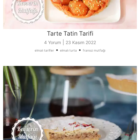
Tarte Tatin Tarifi
|
4 Yorum
23 Kasım 2022
•
•
elmalı tarifler
elmalı turta
fransız mutfağı