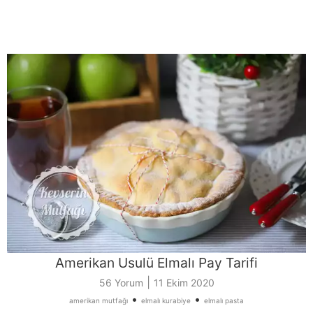
Amerikan Usulü Elmalı Pay Tarifi
|
56 Yorum
11 Ekim 2020
•
•
amerikan mutfağı
elmalı kurabiye
elmalı pasta