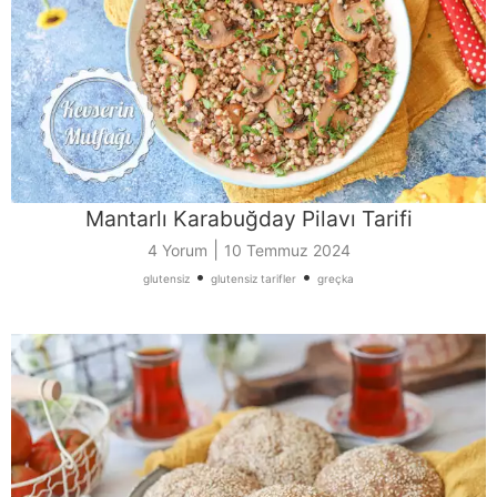
Mantarlı Karabuğday Pilavı Tarifi
|
4 Yorum
10 Temmuz 2024
•
•
glutensiz
glutensiz tarifler
greçka