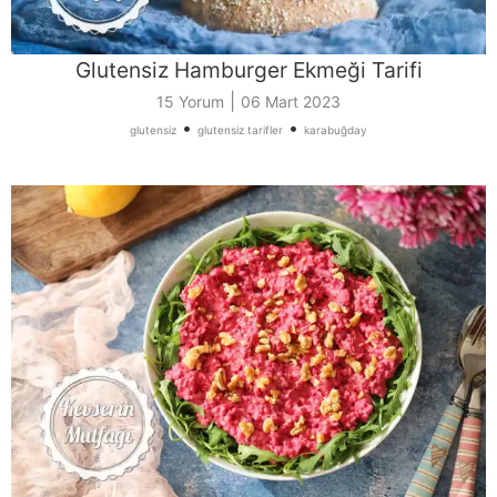
Glutensiz Hamburger Ekmeği Tarifi
|
15 Yorum
06 Mart 2023
•
•
glutensiz
glutensiz tarifler
karabuğday