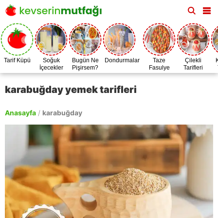
Tarif Küpü
Soğuk
Bugün Ne
Dondurmalar
Taze
Çilekli
İçecekler
Pişirsem?
Fasulye
Tarifleri
Zamanı
karabuğday yemek tarifleri
Anasayfa
/
karabuğday