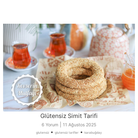
Glütensiz Simit Tarifi
|
6 Yorum
11 Ağustos 2025
•
•
glutensiz
glutensiz tarifler
karabuğday