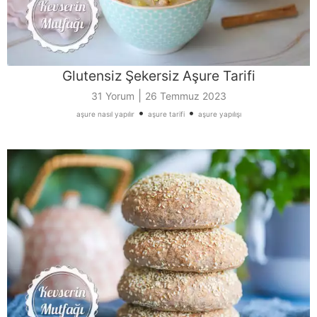
Glutensiz Şekersiz Aşure Tarifi
|
31 Yorum
26 Temmuz 2023
•
•
aşure nasıl yapılır
aşure tarifi
aşure yapılışı