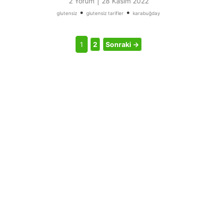
|
2 Yorum
28 Kasım 2022
•
•
glutensiz
glutensiz tarifler
karabuğday
1
2
Sonraki →