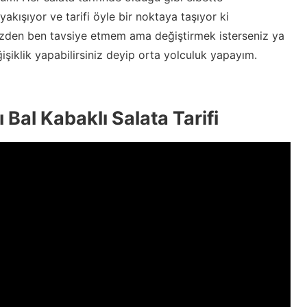
 yakışıyor ve tarifi öyle bir noktaya taşıyor ki
yüzden ben tavsiye etmem ama değiştirmek isterseniz ya
ğişiklik yapabilirsiniz deyip orta yolculuk yapayım.
Bal Kabaklı Salata Tarifi