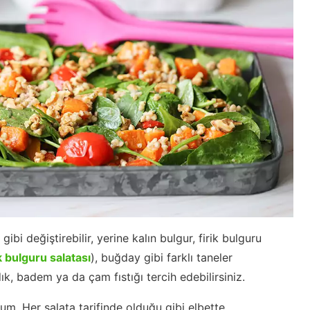
bi değiştirebilir, yerine kalın bulgur, firik bulguru
ik bulguru salatası
), buğday gibi farklı taneler
dık, badem ya da çam fıstığı tercih edebilirsiniz.
m. Her salata tarifinde olduğu gibi elbette