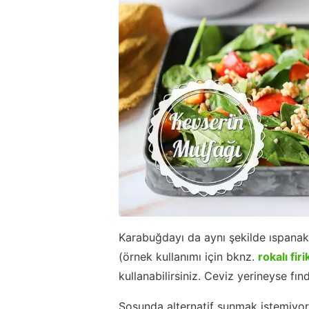
Karabuğdayı da aynı şekilde ıspanak gi
(örnek kullanımı için bknz.
rokalı fir
kullanabilirsiniz. Ceviz yerineyse fın
Sosunda alternatif sunmak istemiyoru