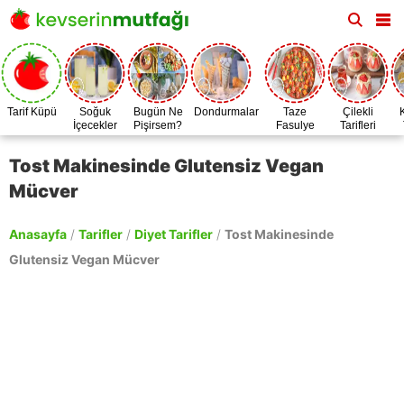
Tarif Küpü
Soğuk
Bugün Ne
Dondurmalar
Taze
Çilekli
İçecekler
Pişirsem?
Fasulye
Tarifleri
Zamanı
Tost Makinesinde Glutensiz Vegan
Mücver
Anasayfa
/
Tarifler
/
Diyet Tarifler
/
Tost Makinesinde
Glutensiz Vegan Mücver