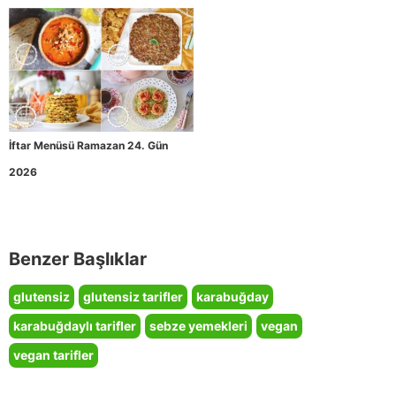
İftar Menüsü Ramazan 24. Gün
2026
Benzer Başlıklar
glutensiz
glutensiz tarifler
karabuğday
karabuğdaylı tarifler
sebze yemekleri
vegan
vegan tarifler