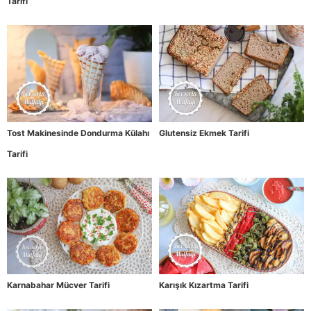
Tarifi
Tost Makinesinde Dondurma Külahı
Glutensiz Ekmek Tarifi
Tarifi
Karnabahar Mücver Tarifi
Karışık Kızartma Tarifi