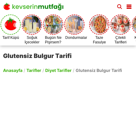
Tarif Küpü
Soğuk
Bugün Ne
Dondurmalar
Taze
Çilekli
İçecekler
Pişirsem?
Fasulye
Tarifleri
Zamanı
Glutensiz Bulgur Tarifi
Anasayfa
/
Tarifler
/
Diyet Tarifler
/
Glutensiz Bulgur Tarifi