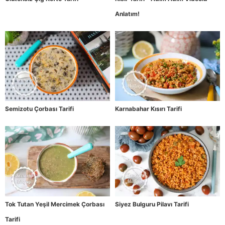
Anlatım!
Semizotu Çorbası Tarifi
Karnabahar Kısırı Tarifi
Tok Tutan Yeşil Mercimek Çorbası
Siyez Bulguru Pilavı Tarifi
Tarifi