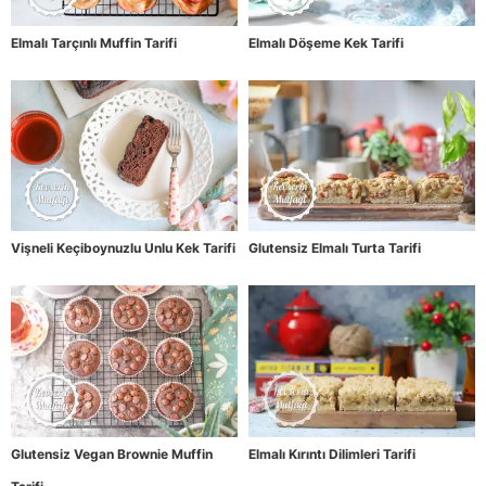
Elmalı Tarçınlı Muffin Tarifi
Elmalı Döşeme Kek Tarifi
Vişneli Keçiboynuzlu Unlu Kek Tarifi
Glutensiz Elmalı Turta Tarifi
Glutensiz Vegan Brownie Muffin
Elmalı Kırıntı Dilimleri Tarifi