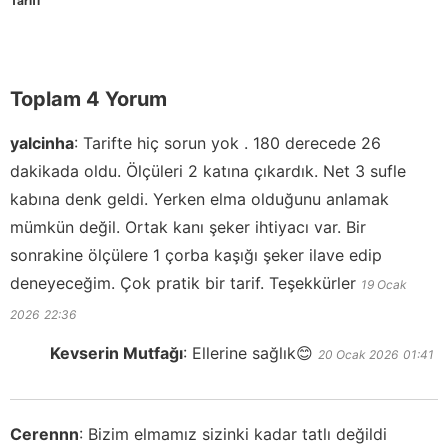
Tarifi
Toplam 4 Yorum
yalcinha
:
Tarifte hiç sorun yok . 180 derecede 26
dakikada oldu. Ölçüleri 2 katına çıkardık. Net 3 sufle
kabına denk geldi. Yerken elma olduğunu anlamak
mümkün değil. Ortak kanı şeker ihtiyacı var. Bir
sonrakine ölçülere 1 çorba kaşığı şeker ilave edip
deneyeceğim. Çok pratik bir tarif. Teşekkürler
19 Ocak
2026
22:36
Kevserin Mutfağı
:
Ellerine sağlık😊
20 Ocak 2026
01:41
Cerennn
:
Bizim elmamız sizinki kadar tatlı değildi