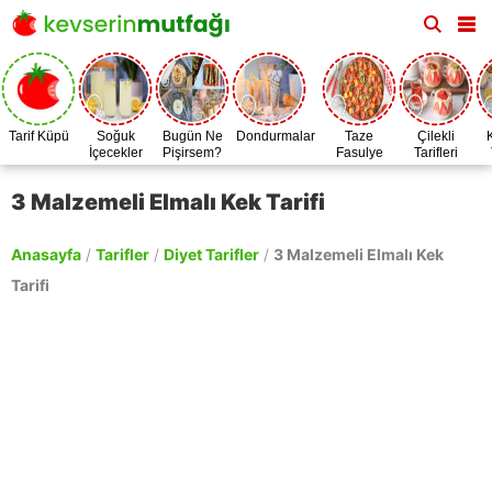
Tarif Küpü
Soğuk
Bugün Ne
Dondurmalar
Taze
Çilekli
İçecekler
Pişirsem?
Fasulye
Tarifleri
Zamanı
3 Malzemeli Elmalı Kek Tarifi
Anasayfa
/
Tarifler
/
Diyet Tarifler
/
3 Malzemeli Elmalı Kek
Tarifi