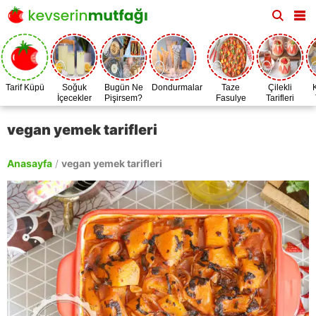
Tarif Küpü
Soğuk
Bugün Ne
Dondurmalar
Taze
Çilekli
İçecekler
Pişirsem?
Fasulye
Tarifleri
Zamanı
vegan yemek tarifleri
Anasayfa
/
vegan yemek tarifleri