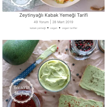
Zeytinyağlı Kabak Yemeği Tarifi
|
49 Yorum
28 Mart 2019
•
•
kabak yemeği
vegan
vegan tarifler