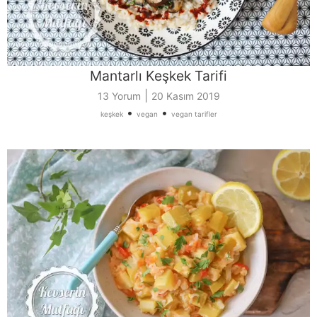
Mantarlı Keşkek Tarifi
|
13 Yorum
20 Kasım 2019
•
•
keşkek
vegan
vegan tarifler