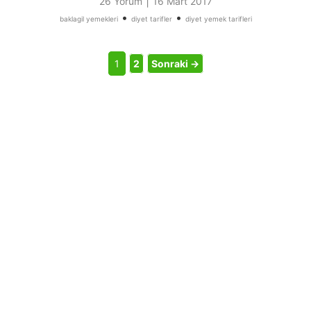
|
26 Yorum
16 Mart 2017
•
•
baklagil yemekleri
diyet tarifler
diyet yemek tarifleri
1
2
Sonraki →