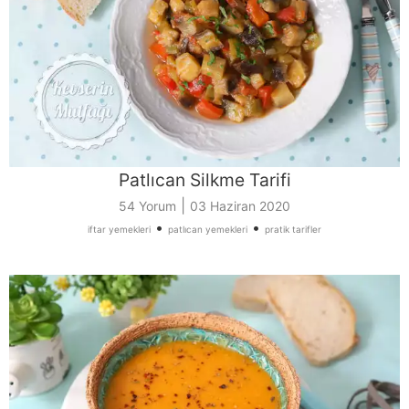
Patlıcan Silkme Tarifi
|
54 Yorum
03 Haziran 2020
•
•
iftar yemekleri
patlıcan yemekleri
pratik tarifler