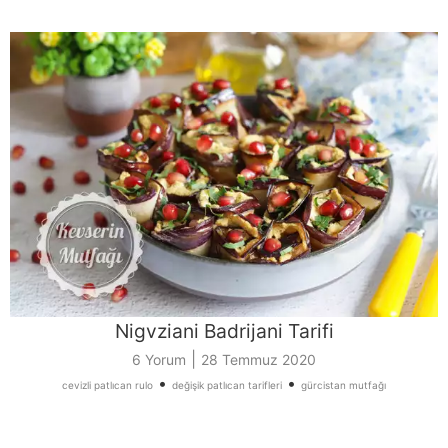
Nigvziani Badrijani Tarifi
|
6 Yorum
28 Temmuz 2020
•
•
cevizli patlıcan rulo
değişik patlıcan tarifleri
gürcistan mutfağı