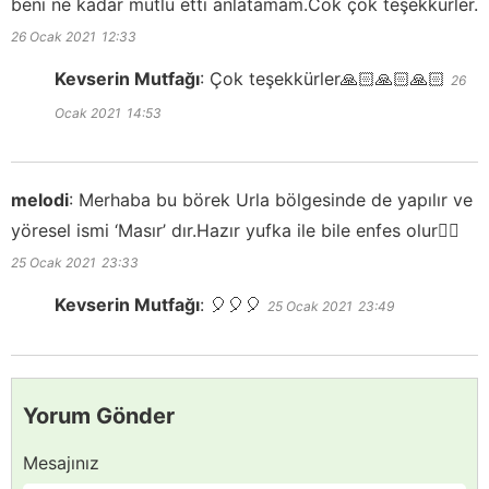
beni ne kadar mutlu etti anlatamam.Cok çok teşekkürler.
26 Ocak 2021
12:33
Kevserin Mutfağı
:
Çok teşekkürler🙏🏻🙏🏻🙏🏻
26
Ocak 2021
14:53
melodi
:
Merhaba bu börek Urla bölgesinde de yapılır ve
yöresel ismi ‘Masır’ dır.Hazır yufka ile bile enfes olur👍🏻
25 Ocak 2021
23:33
Kevserin Mutfağı
:
🎈🎈🎈
25 Ocak 2021
23:49
Yorum Gönder
Mesajınız