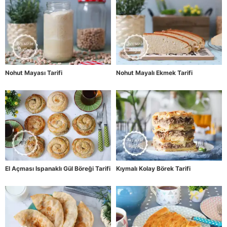
Nohut Mayası Tarifi
Nohut Mayalı Ekmek Tarifi
El Açması Ispanaklı Gül Böreği Tarifi
Kıymalı Kolay Börek Tarifi