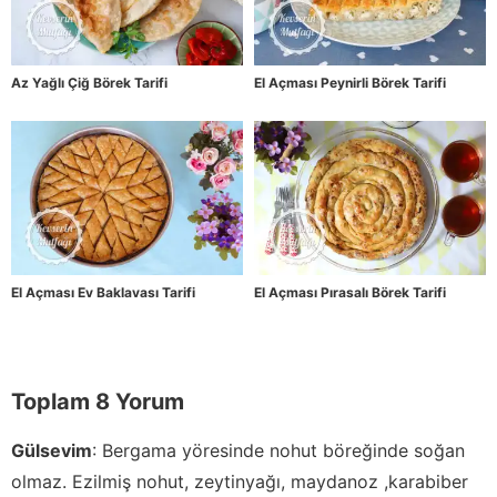
Az Yağlı Çiğ Börek Tarifi
El Açması Peynirli Börek Tarifi
El Açması Ev Baklavası Tarifi
El Açması Pırasalı Börek Tarifi
Toplam 8 Yorum
Gülsevim
:
Bergama yöresinde nohut böreğinde soğan
olmaz. Ezilmiş nohut, zeytinyağı, maydanoz ,karabiber