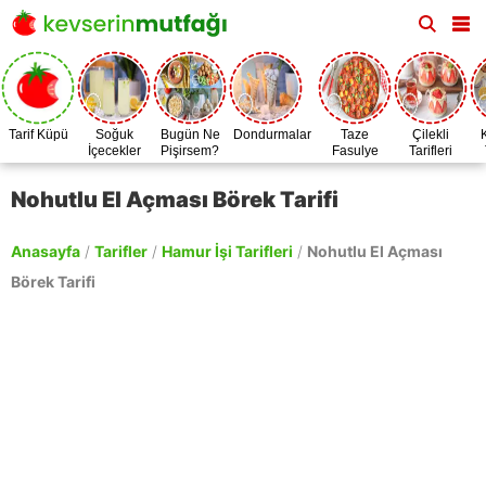
Tarif Küpü
Soğuk
Bugün Ne
Dondurmalar
Taze
Çilekli
İçecekler
Pişirsem?
Fasulye
Tarifleri
Zamanı
Nohutlu El Açması Börek Tarifi
Anasayfa
/
Tarifler
/
Hamur İşi Tarifleri
/
Nohutlu El Açması
Börek Tarifi