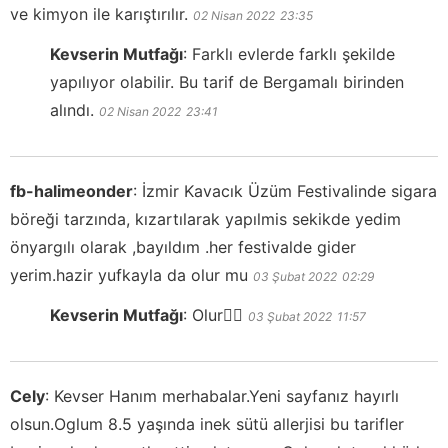
ve kimyon ile karıştırılır.
02 Nisan 2022
23:35
Kevserin Mutfağı
:
Farklı evlerde farklı şekilde
yapılıyor olabilir. Bu tarif de Bergamalı birinden
alındı.
02 Nisan 2022
23:41
fb-halimeonder
:
İzmir Kavacık Üzüm Festivalinde sigara
böreği tarzında, kızartılarak yapılmis sekikde yedim
önyargılı olarak ,bayıldım .her festivalde gider
yerim.hazir yufkayla da olur mu
03 Şubat 2022
02:29
Kevserin Mutfağı
:
Olur👍🏻
03 Şubat 2022
11:57
Cely
:
Kevser Hanım merhabalar.Yeni sayfanız hayırlı
olsun.Oglum 8.5 yaşında inek sütü allerjisi bu tarifler