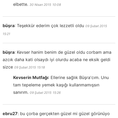
elbette.
30 Nisan 2015
10:08
büşra
:
Teşekkür ederim çok lezzetli oldu
09 Şubat 2015
15:21
büşra
:
Kevser hanim benim de güzel oldu corbam ama
azcık daha kati olsaydı iyi olurdu acaba ne eksik geldi
sizce
09 Şubat 2015
15:18
Kevserin Mutfağı
:
Ellerine sağlık Büşra'cım. Unu
tam tepeleme yemek kaşığı kullanmamışsın
sanırım.
09 Şubat 2015
15:26
ebru27
:
bu çorba gerçekten güzel mi güzel görünüyo