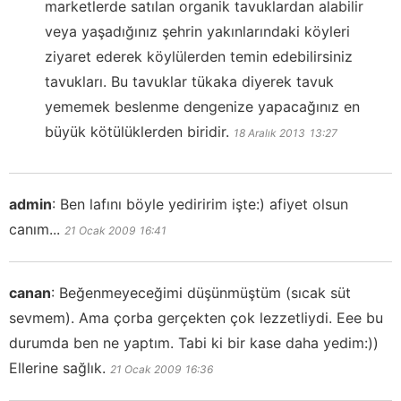
marketlerde satılan organik tavuklardan alabilir
veya yaşadığınız şehrin yakınlarındaki köyleri
ziyaret ederek köylülerden temin edebilirsiniz
tavukları. Bu tavuklar tükaka diyerek tavuk
yememek beslenme dengenize yapacağınız en
büyük kötülüklerden biridir.
18 Aralık 2013
13:27
admin
:
Ben lafını böyle yediririm işte:) afiyet olsun
canım...
21 Ocak 2009
16:41
canan
:
Beğenmeyeceğimi düşünmüştüm (sıcak süt
sevmem). Ama çorba gerçekten çok lezzetliydi. Eee bu
durumda ben ne yaptım. Tabi ki bir kase daha yedim:))
Ellerine sağlık.
21 Ocak 2009
16:36