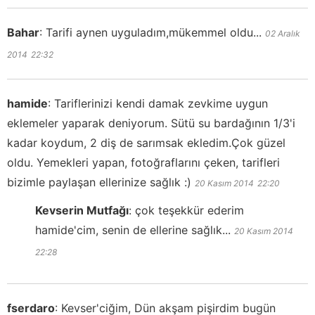
Bahar
:
Tarifi aynen uyguladım,mükemmel oldu...
02 Aralık
2014
22:32
hamide
:
Tariflerinizi kendi damak zevkime uygun
eklemeler yaparak deniyorum. Sütü su bardağının 1/3'i
kadar koydum, 2 diş de sarımsak ekledim.Çok güzel
oldu. Yemekleri yapan, fotoğraflarını çeken, tarifleri
bizimle paylaşan ellerinize sağlık :)
20 Kasım 2014
22:20
Kevserin Mutfağı
:
çok teşekkür ederim
hamide'cim, senin de ellerine sağlık...
20 Kasım 2014
22:28
fserdaro
:
Kevser'ciğim, Dün akşam pişirdim bugün