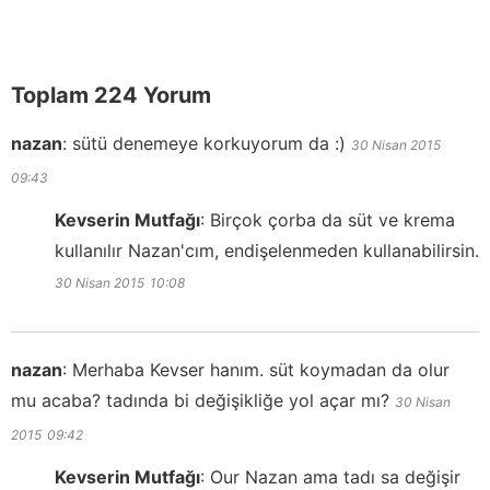
Toplam 224 Yorum
nazan
:
sütü denemeye korkuyorum da :)
30 Nisan 2015
09:43
Kevserin Mutfağı
:
Birçok çorba da süt ve krema
kullanılır Nazan'cım, endişelenmeden kullanabilirsin.
30 Nisan 2015
10:08
nazan
:
Merhaba Kevser hanım. süt koymadan da olur
mu acaba? tadında bi değişikliğe yol açar mı?
30 Nisan
2015
09:42
Kevserin Mutfağı
:
Our Nazan ama tadı sa değişir