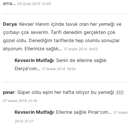
ama...
05 Ocak 2015
12:45
Derya
:
Kevser Hanım içinde tavuk olan her yemeği ve
çorbayı çok severim. Tarifi denedim gerçekten çok
güzel oldu. Denediğim tariflerde hep olumlu sonuçlar
alıyorum. Ellerinize sağlık...
17 Aralık 2014
16:53
Kevserin Mutfağı
:
Senin de ellerine sağlık
Derya'cım...
17 Aralık 2014
16:54
pınar
:
Süper oldu eşim her hafta istiyor bu yemeği :))))
07 Aralık 2014
21:16
Kevserin Mutfağı
:
Ellerine sağlık Pınar'cım...
07 Aralık
2014
21:27