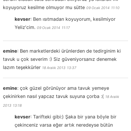
koyuyoruz kesilme olmuyor mu sütte
09 Ocak 2014
11:10
kevser
:
Ben ısıtmadan koyuyorum, kesilmiyor
Yeliz'cim.
09 Ocak 2014
11:17
emine
:
Ben marketlerdeki ürünlerden de tedirginim ki
tavuk u çok severim :) Siz güveniyorsanız denemek
lazım teşekkürler
18 Aralık 2013
13:37
emine
:
çok güzel görünüyor ama tavuk yemeye
çekinirken nasıl yapcaz tavuk suyuna çorba :(
18 Aralık
2013
13:18
kevser
:
Tarifteki gibi:) Şaka bir yana böyle bir
çekinceniz varsa eğer artık neredeyse bütün