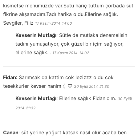
kısmetse menümüzde var.Sütü hariç tuttum çorbada süt
fikrine alışamadım.Tadı harika oldu.Ellerine sağlık.
Sevgiler, Filiz
17 Kasım 2014
14:00
Kevserin Mutfağı
:
Sütle de mutlaka denemelisin
tadını yumuşatıyor, çok güzel bir içim sağlıyor,
ellerine sağlık...
17 Kasım 2014
14:02
Fidan
:
Sarımsak da kattim cok lezizzz oldu cok
tesekkurler kevser hanim :) ♡
30 Eylül 2014
21:30
Kevserin Mutfağı
:
Ellerine sağlık Fidan'cım.
30 Eylül
2014
21:32
Canan
:
süt yerine yoğurt katsak nasıl olur acaba ben