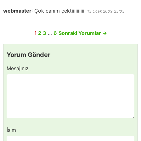
webmaster
:
Çok canım çektiiiiiiiiiii
13 Ocak 2009
23:03
1
2
3
…
6
Sonraki Yorumlar
→
Yorum Gönder
Mesajınız
İsim