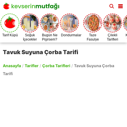
Tarif Küpü
Soğuk
Bugün Ne
Dondurmalar
Taze
Çilekli
İçecekler
Pişirsem?
Fasulye
Tarifleri
Zamanı
Tavuk Suyuna Çorba Tarifi
Anasayfa
/
Tarifler
/
Çorba Tarifleri
/
Tavuk Suyuna Çorba
Tarifi