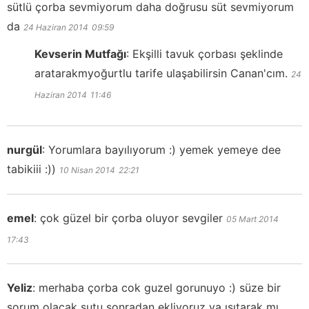
sütlü çorba sevmiyorum daha doğrusu süt sevmiyorum
da
24 Haziran 2014
09:59
Kevserin Mutfağı
:
Ekşilli tavuk çorbası şeklinde
aratarakmyoğurtlu tarife ulaşabilirsin Canan'cım.
24
Haziran 2014
11:46
nurgül
:
Yorumlara bayılıyorum :) yemek yemeye dee
tabikiii :))
10 Nisan 2014
22:21
emel
:
çok güzel bir çorba oluyor sevgiler
05 Mart 2014
17:43
Yeliz
:
merhaba çorba cok guzel gorunuyo :) süze bir
sorum olacak sutu sonradan ekliyoruz ya ısıtarak mı