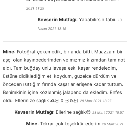
2021
11:29
Kevserin Mutfağı
:
Yapabilirsin tabii.
13
Nisan 2021
13:15
Mine
:
Fotoğraf çekemedik, bir anda bitti. Muazzam bir
aşçı olan kayınpederimden ve mızmız kızımdan tam not
aldı. Tam buğday unlu lavaşa eski kaşar rendeledim,
üstüne didiklediğim eti koydum, güzelce dürdüm ve
önceden ısıttığım fırında kaşarlar erişene kadar tuttum.
Benimkinin içine közlenmiş jalapeno da ekledim. Enfes
oldu. Ellerinize sağlık 🙏🏻🙏🏻🙏🏻
28 Mart 2021
18:27
Kevserin Mutfağı
:
Ellerine sağlık😊
28 Mart 2021
19:57
Mine
:
Tekrar çok teşekkür ederim
28 Mart 2021