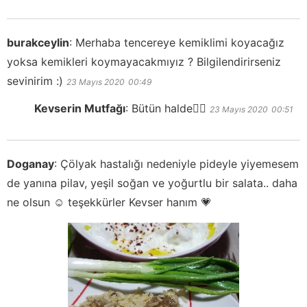
burakceylin
:
Merhaba tencereye kemiklimi koyacağız
yoksa kemikleri koymayacakmıyız ? Bilgilendirirseniz
sevinirim :)
23 Mayıs 2020
00:49
Kevserin Mutfağı
:
Bütün halde👍🏻
23 Mayıs 2020
00:51
Doganay
:
Çölyak hastalığı nedeniyle pideyle yiyemesem
de yanına pilav, yeşil soğan ve yoğurtlu bir salata.. daha
ne olsun ☺️ teşekkürler Kevser hanım 💗