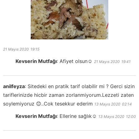
21 Mayıs 2020
19:15
Kevserin Mutfağı
:
Afiyet olsun☺️
21 Mayıs 2020
19:41
anilfeyza
:
Sitedeki en pratik tarif olabilir mi ? Gerci sizin
tariflerinizde hicbir zaman zorlanmiyorum.Lezzeti zaten
soylemiyoruz 😊..Cok tesekkur ederim
13 Mayıs 2020
02:14
Kevserin Mutfağı
:
Ellerine sağlık☺️
13 Mayıs 2020
12:00