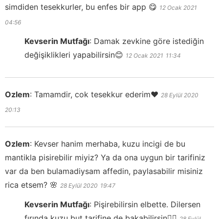
simdiden tesekkurler, bu enfes bir app 😋
12 Ocak 2021
04:56
Kevserin Mutfağı
:
Damak zevkine göre istediğin
değişiklikleri yapabilirsin😊
12 Ocak 2021
11:34
Ozlem
:
Tamamdir, cok tesekkur ederim❤️
28 Eylül 2020
20:13
Ozlem
:
Kevser hanim merhaba, kuzu incigi de bu
mantikla pisirebilir miyiz? Ya da ona uygun bir tarifiniz
var da ben bulamadiysam affedin, paylasabilir misiniz
rica etsem? 🌸
28 Eylül 2020
19:47
Kevserin Mutfağı
:
Pişirebilirsin elbette. Dilersen
fırında kuzu but tarifine de bakabilirsin👍🏻
28 Eylül