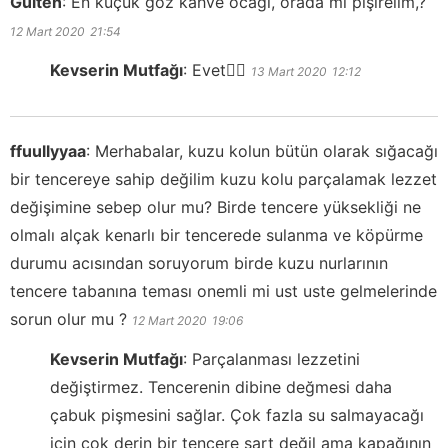
Gülten
:
En küçük göz kahve ocağı, orada mı pişirelim,?
12 Mart 2020
21:54
Kevserin Mutfağı
:
Evet👍🏻
13 Mart 2020
12:12
ffuullyyaa
:
Merhabalar, kuzu kolun bütün olarak sığacağı
bir tencereye sahip değilim kuzu kolu parçalamak lezzet
değişimine sebep olur mu? Birde tencere yüksekliği ne
olmalı alçak kenarlı bir tencerede sulanma ve köpürme
durumu acısından soruyorum birde kuzu nurlarının
tencere tabanına teması onemli mi ust uste gelmelerinde
sorun olur mu ?
12 Mart 2020
19:06
Kevserin Mutfağı
:
Parçalanması lezzetini
değiştirmez. Tencerenin dibine değmesi daha
çabuk pişmesini sağlar. Çok fazla su salmayacağı
için çok derin bir tencere şart değil ama kapağının