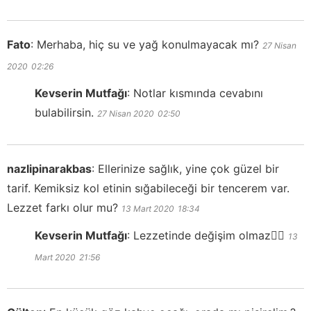
Fato
:
Merhaba, hiç su ve yağ konulmayacak mı?
27 Nisan
2020
02:26
Kevserin Mutfağı
:
Notlar kısmında cevabını
bulabilirsin.
27 Nisan 2020
02:50
nazlipinarakbas
:
Ellerinize sağlık, yine çok güzel bir
tarif. Kemiksiz kol etinin sığabileceği bir tencerem var.
Lezzet farkı olur mu?
13 Mart 2020
18:34
Kevserin Mutfağı
:
Lezzetinde değişim olmaz👍🏻
13
Mart 2020
21:56