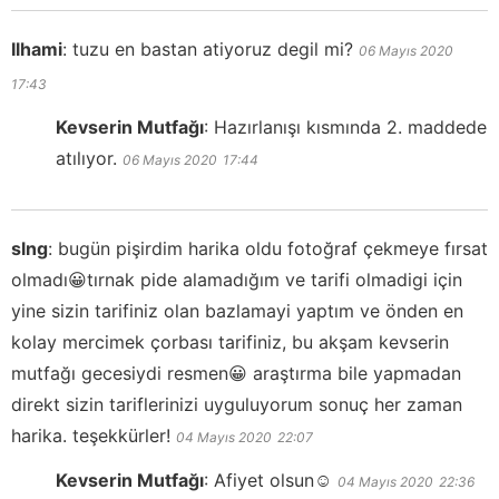
Ilhami
:
tuzu en bastan atiyoruz degil mi?
06 Mayıs 2020
17:43
Kevserin Mutfağı
:
Hazırlanışı kısmında 2. maddede
atılıyor.
06 Mayıs 2020
17:44
slng
:
bugün pişirdim harika oldu fotoğraf çekmeye fırsat
olmadı😀tırnak pide alamadığım ve tarifi olmadigi için
yine sizin tarifiniz olan bazlamayi yaptım ve önden en
kolay mercimek çorbası tarifiniz, bu akşam kevserin
mutfağı gecesiydi resmen😀 araştırma bile yapmadan
direkt sizin tariflerinizi uyguluyorum sonuç her zaman
harika. teşekkürler!
04 Mayıs 2020
22:07
Kevserin Mutfağı
:
Afiyet olsun☺️
04 Mayıs 2020
22:36