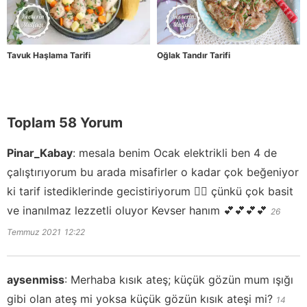
Tavuk Haşlama Tarifi
Oğlak Tandır Tarifi
Toplam 58 Yorum
Pinar_Kabay
:
mesala benim Ocak elektrikli ben 4 de
çalıştırıyorum bu arada misafirler o kadar çok beğeniyor
ki tarif istediklerinde gecistiriyorum 🤦‍♀️ çünkü çok basit
ve inanılmaz lezzetli oluyor Kevser hanım 💕💕💕💕
26
Temmuz 2021
12:22
aysenmiss
:
Merhaba kısık ateş; küçük gözün mum ışığı
gibi olan ateş mi yoksa küçük gözün kısık ateşi mi?
14