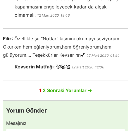
kapanmasını engelleyecek kadar da alçak
olmamalı.
12 Mart 2020
19:46
Filiz
:
Özellikle şu "Notlar" kısmını okumayı seviyorum
Okurken hem eğleniyorum,hem öğreniyorum,hem
gülüyorum.... Teşekkürler Kevser hn💕
12 Mart 2020
01:54
Kevserin Mutfağı
:
🥰🥰🥰
12 Mart 2020
12:06
1
2
Sonraki Yorumlar
→
Yorum Gönder
Mesajınız