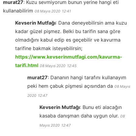
murat27
:
Kuzu sevmiyorum bunun yerine hangi eti
kullanabilirim
08 Mayıs 2020
12:41
Kevserin Mutfağı
:
Dana deneyebilirsin ama kuzu
kadar güzel pişmez. Belki bu tarifin sana göre
olmadığını kabul edip es geçebilir ve kavurma
tarifine bakmak isteyebilirsin;
https://www.kevserinmutfagi.com/kavurma-
tarifi.html
08 Mayıs 2020
12:45
murat27
:
Dananın hangi tarafını kullanayım
peki hem çabuk pişmesi açısından da
08 Mayıs
2020
12:47
Kevserin Mutfağı
:
Bunu eti alacağın
kasaba danışman daha uygun olur.
08
Mayıs 2020
12:47