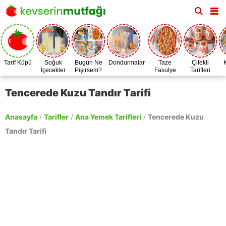
Tarif Küpü
Soğuk
Bugün Ne
Dondurmalar
Taze
Çilekli
İçecekler
Pişirsem?
Fasulye
Tarifleri
Zamanı
Tencerede Kuzu Tandır Tarifi
Anasayfa
/
Tarifler
/
Ana Yemek Tarifleri
/
Tencerede Kuzu
Tandır Tarifi