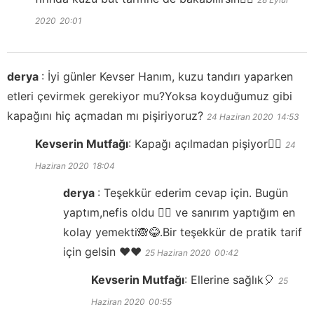
2020
20:01
derya
:
İyi günler Kevser Hanım, kuzu tandırı yaparken
etleri çevirmek gerekiyor mu?Yoksa koyduğumuz gibi
kapağını hiç açmadan mı pişiriyoruz?
24 Haziran 2020
14:53
Kevserin Mutfağı
:
Kapağı açılmadan pişiyor👍🏻
24
Haziran 2020
18:04
derya
:
Teşekkür ederim cevap için. Bugün
yaptım,nefis oldu 👌🏼 ve sanırım yaptığım en
kolay yemekti🙈😂.Bir teşekkür de pratik tarif
için gelsin ❤️❤️
25 Haziran 2020
00:42
Kevserin Mutfağı
:
Ellerine sağlık🎈
25
Haziran 2020
00:55