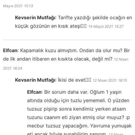
Mayıs 2021
15:13
Kevserin Mutfağı
:
Tarifte yazdığı şekilde ocağın en
küçük gözünün en kısık ateşi👍🏻
14 Mayıs 2021
15:27
Elfcan
:
Kapamalık kuzu almıştım. Ondan da olur mu? Bir
de ilk andan itibaren en kısıkta olacak, değil mi?
12 Nisan
2021
16:24
Kevserin Mutfağı
:
İkisi de evet👍🏻
12 Nisan 2021
18:15
Elfcan
:
Bir sorum daha var. Oğlum 1 yaşın
altında olduğu için tuzlu yememeli. O yüzden
tuzsuz pişirip sonra kendimiz yerken atsam
tuzunu caanım eti ziyan etmiş olur muyuz? :p
mecbur tuzsuz yapacağım. Yavruma yumuşak
eti ancak böyle sunabilirim sanırım.
13 Nisan