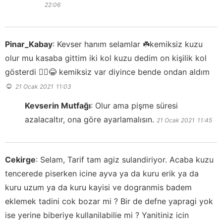
22:06
Pinar_Kabay
:
Kevser hanım selamlar ☘️kemiksiz kuzu
olur mu kasaba gittim iki kol kuzu dedim on kişilik kol
gösterdi 🤦‍♀️😂 kemiksiz var diyince bende ondan aldım
☺️
21 Ocak 2021
11:03
Kevserin Mutfağı
:
Olur ama pişme süresi
azalacaltır, ona göre ayarlamalısın.
21 Ocak 2021
11:45
Cekirge
:
Selam, Tarif tam agiz sulandiriyor. Acaba kuzu
tencerede piserken icine ayva ya da kuru erik ya da
kuru uzum ya da kuru kayisi ve dogranmis badem
eklemek tadini cok bozar mi ? Bir de defne yapragi yok
ise yerine biberiye kullanilabilie mi ? Yanitiniz icin