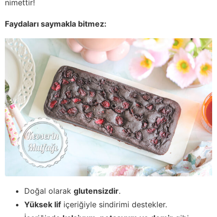
nimettir!
Faydaları saymakla bitmez:
Doğal olarak
glutensizdir
.
Yüksek lif
içeriğiyle sindirimi destekler.