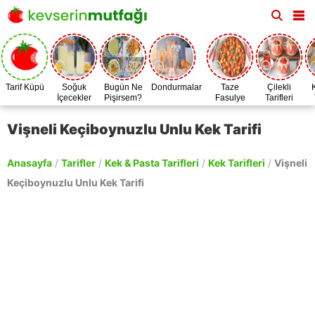
Tarif Küpü
Soğuk
Bugün Ne
Dondurmalar
Taze
Çilekli
İçecekler
Pişirsem?
Fasulye
Tarifleri
Zamanı
Vişneli Keçiboynuzlu Unlu Kek Tarifi
Anasayfa
/
Tarifler
/
Kek & Pasta Tarifleri
/
Kek Tarifleri
/
Vişneli
Keçiboynuzlu Unlu Kek Tarifi