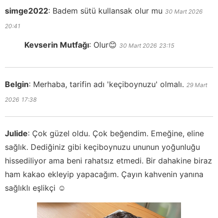
simge2022
:
Badem sütü kullansak olur mu
30 Mart 2026
20:41
Kevserin Mutfağı
:
Olur😊
30 Mart 2026
23:15
Belgin
:
Merhaba, tarifin adı 'keçiboynuzu' olmalı.
29 Mart
2026
17:38
Julide
:
Çok güzel oldu. Çok beğendim. Emeğine, eline
sağlık. Dediğiniz gibi keçiboynuzu ununun yoğunluğu
hissediliyor ama beni rahatsız etmedi. Bir dahakine biraz
ham kakao ekleyip yapacağım. Çayın kahvenin yanına
sağlıklı eşlikçi ☺️