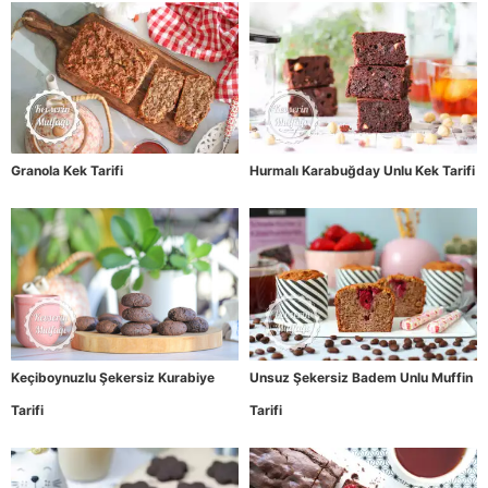
Granola Kek Tarifi
Hurmalı Karabuğday Unlu Kek Tarifi
Keçiboynuzlu Şekersiz Kurabiye
Unsuz Şekersiz Badem Unlu Muffin
Tarifi
Tarifi