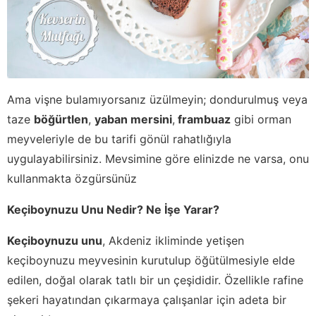
Ama vişne bulamıyorsanız üzülmeyin; dondurulmuş veya
taze
böğürtlen
,
yaban mersini
,
frambuaz
gibi orman
meyveleriyle de bu tarifi gönül rahatlığıyla
uygulayabilirsiniz. Mevsimine göre elinizde ne varsa, onu
kullanmakta özgürsünüz
Keçiboynuzu Unu Nedir? Ne İşe Yarar?
Keçiboynuzu unu
, Akdeniz ikliminde yetişen
keçiboynuzu meyvesinin kurutulup öğütülmesiyle elde
edilen, doğal olarak tatlı bir un çeşididir. Özellikle rafine
şekeri hayatından çıkarmaya çalışanlar için adeta bir