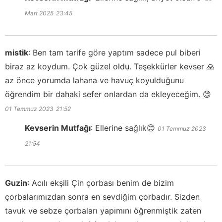
Mart 2025
23:45
mistik
:
Ben tam tarife göre yaptım sadece pul biberi
biraz az koydum. Çok güzel oldu. Teşekkürler kevser 🙏
az önce yorumda lahana ve havuç koyulduğunu
öğrendim bir dahaki sefer onlardan da ekleyeceğim. 😊
01 Temmuz 2023
21:52
Kevserin Mutfağı
:
Ellerine sağlık😊
01 Temmuz 2023
21:54
Guzin
:
Acılı ekşili Çin çorbası benim de bizim
çorbalarımızdan sonra en sevdiğim çorbadır. Sizden
tavuk ve sebze çorbaları yapımını öğrenmiştik zaten