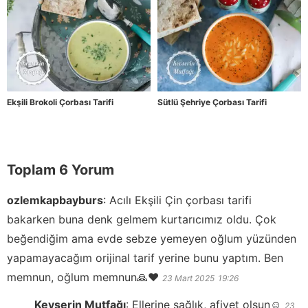
Ekşili Brokoli Çorbası Tarifi
Sütlü Şehriye Çorbası Tarifi
Toplam 6 Yorum
ozlemkapbayburs
:
Acılı Ekşili Çin çorbası tarifi
bakarken buna denk gelmem kurtarıcımız oldu. Çok
beğendiğim ama evde sebze yemeyen oğlum yüzünden
yapamayacağım orijinal tarif yerine bunu yaptım. Ben
memnun, oğlum memnun🙏❤️
23 Mart 2025
19:26
Kevserin Mutfağı
:
Ellerine sağlık, afiyet olsun☺️
23