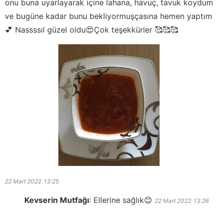
onu buna uyarlayarak içine lahana, havuç, tavuk koydum
ve bugüne kadar bunu bekliyormuşçasına hemen yaptım
💕 Nassssıl güzel oldu😍Çok teşekkürler 🥰🥰🥰
22 Mart 2022
13:25
Kevserin Mutfağı
:
Ellerine sağlık😊
22 Mart 2022
13:26