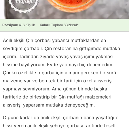
Porsiyon
: 4-6 Kişilik
Kalori
: Toplam 832kcal*
Acılı ekşili Çin çorbası yabancı mutfaklardan en
sevdiğim çorbadır. Çin restoranına gittiğimde mutlaka
içerim. Tadından ziyade yavaş yavaş içimi yakması
hissine bayılıyorum. Evde yapmayı hiç denemedim.
Çünkü özellikle o çorba için almam gereken bir sürü
malzeme var ve ben tek bir tarif için özel alışveriş
yapmayı sevmiyorum. Ama günün birinde başka
tariflerle de birleştirip bir Çin mutfağı malzemeleri
alışverişi yaparsam mutlaka deneyeceğim.
O güne kadar da acılı ekşili çorbanın bana yaşattığı o
hissi veren acılı ekşili şehriye çorbası tarifinde teselli