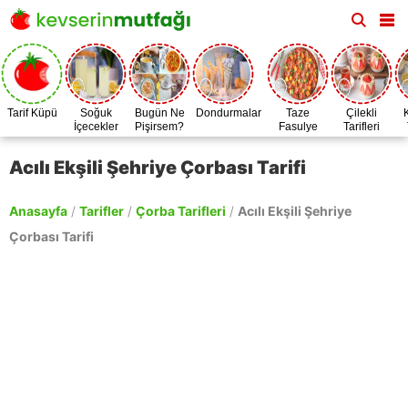
Tarif Küpü
Soğuk
Bugün Ne
Dondurmalar
Taze
Çilekli
İçecekler
Pişirsem?
Fasulye
Tarifleri
Zamanı
Acılı Ekşili Şehriye Çorbası Tarifi
Anasayfa
/
Tarifler
/
Çorba Tarifleri
/
Acılı Ekşili Şehriye
Çorbası Tarifi