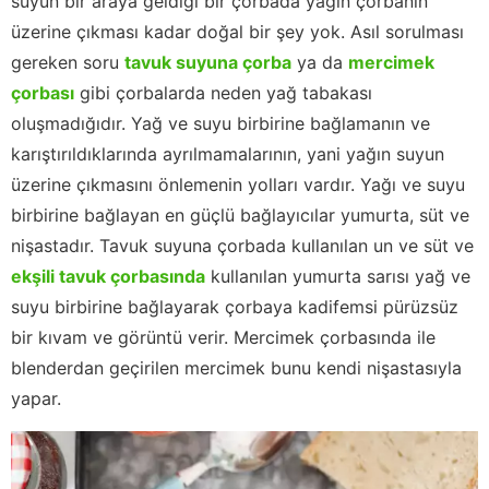
suyun bir araya geldiği bir çorbada yağın çorbanın
üzerine çıkması kadar doğal bir şey yok. Asıl sorulması
gereken soru
tavuk suyuna çorba
ya da
mercimek
çorbası
gibi çorbalarda neden yağ tabakası
oluşmadığıdır. Yağ ve suyu birbirine bağlamanın ve
karıştırıldıklarında ayrılmamalarının, yani yağın suyun
üzerine çıkmasını önlemenin yolları vardır. Yağı ve suyu
birbirine bağlayan en güçlü bağlayıcılar yumurta, süt ve
nişastadır. Tavuk suyuna çorbada kullanılan un ve süt ve
ekşili tavuk çorbasında
kullanılan yumurta sarısı yağ ve
suyu birbirine bağlayarak çorbaya kadifemsi pürüzsüz
bir kıvam ve görüntü verir. Mercimek çorbasında ile
blenderdan geçirilen mercimek bunu kendi nişastasıyla
yapar.