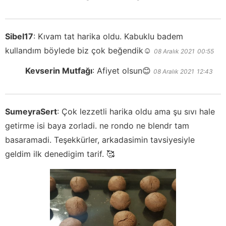
Sibel17
:
Kıvam tat harika oldu. Kabuklu badem
kullandım böylede biz çok beğendik☺️
08 Aralık 2021
00:55
Kevserin Mutfağı
:
Afiyet olsun😊
08 Aralık 2021
12:43
SumeyraSert
:
Çok lezzetli harika oldu ama şu sıvı hale
getirme isi baya zorladi. ne rondo ne blendr tam
basaramadi. Teşekkürler, arkadasimin tavsiyesiyle
geldim ilk denedigim tarif. 🥰