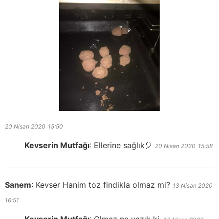
20 Nisan 2020
15:50
Kevserin Mutfağı
:
Ellerine sağlık🎈
20 Nisan 2020
15:58
Sanem
:
Kevser Hanim toz findikla olmaz mi?
13 Nisan 2020
16:51