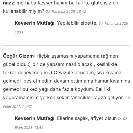
nazz
:
merhaba Kevser hanım bu tarifte glutensiz un
kullanabilir miyim?
07 Temmuz 2026
06:42
Kevserin Mutfağı
:
Yapılabilir elbette.
07 Temmuz 2026
16:11
Özgür Gizem
:
Hiçbir aşamasını yapamama rağmen
güzel oldu :) bir de yapsam nasıl olacak , kesinlikle
tekrar deneyeceğim :) Ceviz ile denedim, sıvı kıvama
gelmedi ,pes etmedim devam ettim ama hamur kıvamına
gelmedi bu kez yağı daha fazla koydum. Belli ki
yoguramamisim yerken şeker tanecikleri ağza geliyor.
08
Ekim 2023
02:57
Kevserin Mutfağı
:
Ellerine sağlık, afiyet olsun☺️
08
Ekim 2023
18:45