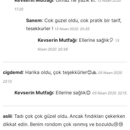
Kevserin Mutfağı
:
Olmaz ne yazık ki.
13 Nisan 2020
17:20
Sanem
:
Cok guzel oldu, cok pratik bir tarif,
tesekkurler !
13 Nisan 2020
20:35
Kevserin Mutfağı
:
Ellerine sağlık🎈
13
Nisan 2020
20:38
cigdemd
:
Harika oldu, çok teşekkürler😊🙏
05 Nisan 2020
22:13
Kevserin Mutfağı
:
Ellerine sağlık😊
05 Nisan 2020
22:15
aslii
:
Tadı çok çok güzel oldu. Ancak fındıkları çekerken
dikkat edin. Benim rondom çok ısınmış ve bozuldu😢😢