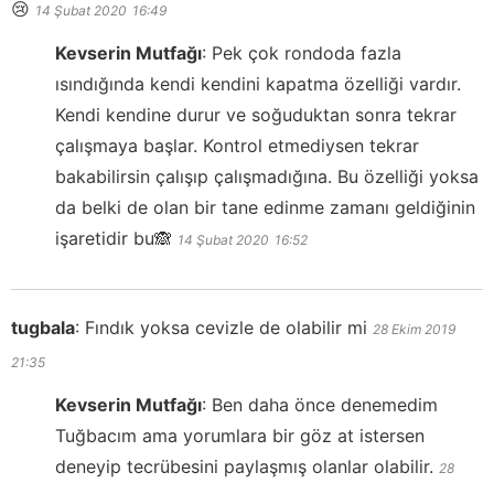
😢
14 Şubat 2020
16:49
Kevserin Mutfağı
:
Pek çok rondoda fazla
ısındığında kendi kendini kapatma özelliği vardır.
Kendi kendine durur ve soğuduktan sonra tekrar
çalışmaya başlar. Kontrol etmediysen tekrar
bakabilirsin çalışıp çalışmadığına. Bu özelliği yoksa
da belki de olan bir tane edinme zamanı geldiğinin
işaretidir bu🙈
14 Şubat 2020
16:52
tugbala
:
Fındık yoksa cevizle de olabilir mi
28 Ekim 2019
21:35
Kevserin Mutfağı
:
Ben daha önce denemedim
Tuğbacım ama yorumlara bir göz at istersen
deneyip tecrübesini paylaşmış olanlar olabilir.
28