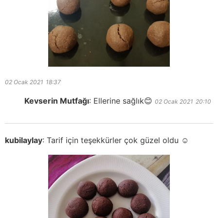
02 Ocak 2021
18:37
Kevserin Mutfağı
:
Ellerine sağlık😊
02 Ocak 2021
20:10
kubilaylay
:
Tarif için teşekkürler çok güzel oldu ☺️