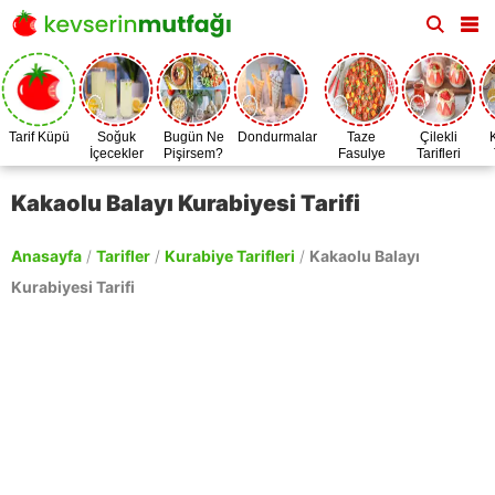
Tarif Küpü
Soğuk
Bugün Ne
Dondurmalar
Taze
Çilekli
İçecekler
Pişirsem?
Fasulye
Tarifleri
Zamanı
Kakaolu Balayı Kurabiyesi Tarifi
Anasayfa
/
Tarifler
/
Kurabiye Tarifleri
/
Kakaolu Balayı
Kurabiyesi Tarifi