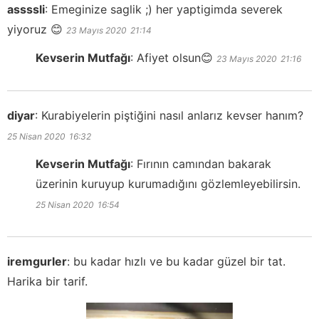
assssli
:
Emeginize saglik ;) her yaptigimda severek
yiyoruz 😊
23 Mayıs 2020
21:14
Kevserin Mutfağı
:
Afiyet olsun😊
23 Mayıs 2020
21:16
diyar
:
Kurabiyelerin piştiğini nasıl anlarız kevser hanım?
25 Nisan 2020
16:32
Kevserin Mutfağı
:
Fırının camından bakarak
üzerinin kuruyup kurumadığını gözlemleyebilirsin.
25 Nisan 2020
16:54
iremgurler
:
bu kadar hızlı ve bu kadar güzel bir tat.
Harika bir tarif.