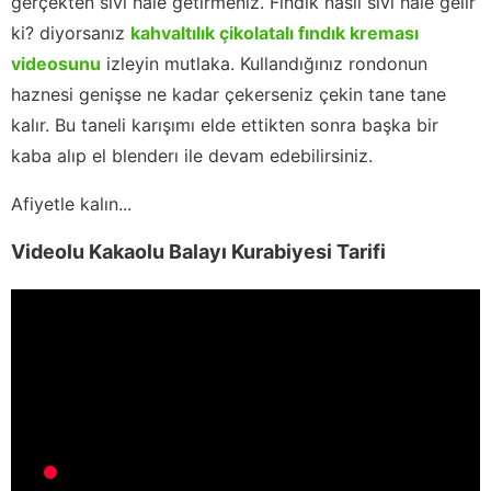
gerçekten sıvı hale getirmeniz. Fındık nasıl sıvı hale gelir
ki? diyorsanız
kahvaltılık çikolatalı fındık kreması
videosunu
izleyin mutlaka. Kullandığınız rondonun
haznesi genişse ne kadar çekerseniz çekin tane tane
kalır. Bu taneli karışımı elde ettikten sonra başka bir
kaba alıp el blenderı ile devam edebilirsiniz.
Afiyetle kalın...
Videolu Kakaolu Balayı Kurabiyesi Tarifi