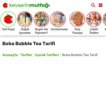
Tarif Küpü
Soğuk
Bugün Ne
Dondurmalar
Taze
Çilekli
İçecekler
Pişirsem?
Fasulye
Tarifleri
Zamanı
Boba Bubble Tea Tarifi
Anasayfa
/
Tarifler
/
İçecek Tarifleri
/
Boba Bubble Tea Tarifi