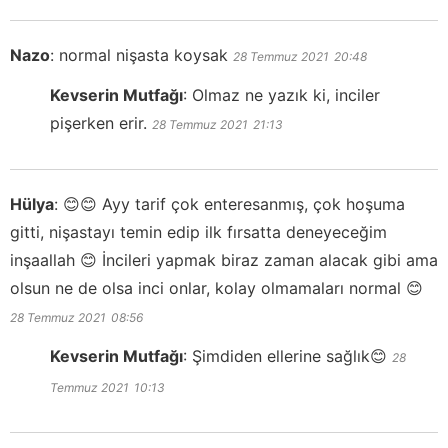
Nazo
:
normal nişasta koysak
28 Temmuz 2021
20:48
Kevserin Mutfağı
:
Olmaz ne yazık ki, inciler
pişerken erir.
28 Temmuz 2021
21:13
Hülya
:
😊😊 Ayy tarif çok enteresanmış, çok hoşuma
gitti, nişastayı temin edip ilk fırsatta deneyeceğim
inşaallah 😊 İncileri yapmak biraz zaman alacak gibi ama
olsun ne de olsa inci onlar, kolay olmamaları normal 😊
28 Temmuz 2021
08:56
Kevserin Mutfağı
:
Şimdiden ellerine sağlık😊
28
Temmuz 2021
10:13