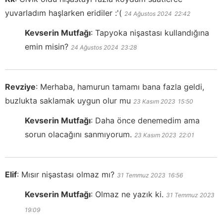
yuvarladım haşlarken eridiler :'(
24 Ağustos 2024
22:42
Kevserin Mutfağı
:
Tapyoka nişastası kullandığına
emin misin?
24 Ağustos 2024
23:28
Revziye
:
Merhaba, hamurun tamamı bana fazla geldi,
buzlukta saklamak uygun olur mu
23 Kasım 2023
15:50
Kevserin Mutfağı
:
Daha önce denemedim ama
sorun olacağını sanmıyorum.
23 Kasım 2023
22:01
Elif
:
Mısır nişastası olmaz mı?
31 Temmuz 2023
16:56
Kevserin Mutfağı
:
Olmaz ne yazık ki.
31 Temmuz 2023
19:09