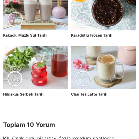
Kakaolu Muzlu Süt Tarifi
Karadutlu Frozen Tarifi
Hibiskus Şerbeti Tarifi
Chai Tea Latte Tarifi
Toplam 10 Yorum
Kk
:
Cıvık oldu nişastayı fazla koydum saatlerce