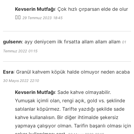
Kevserin Mutfağı
:
Çok hızlı çırparsan elde de olur
👍🏻
29 Temmuz 2023
18:45
gulsenn
:
ayy deniycem ilk fırsatta allam allam allam
01
Temmuz 2022
01:15
Esra
:
Granül kahvem köpük halde olmuyor neden acaba
30 Mayıs 2022
22:10
Kevserin Mutfağı
:
Sade kahve olmayabilir.
Yumuşak içimli olan, rengi açık, gold vs. şeklinde
satılanlar köpürmez. Tarifte yazdığı şekilde sade
kahve kullanalısın. Bir diğer ihtimalde şekersiz
yapmaya çalışıyor olman. Tarifin başarılı olması için
şeker kullanılması şart.