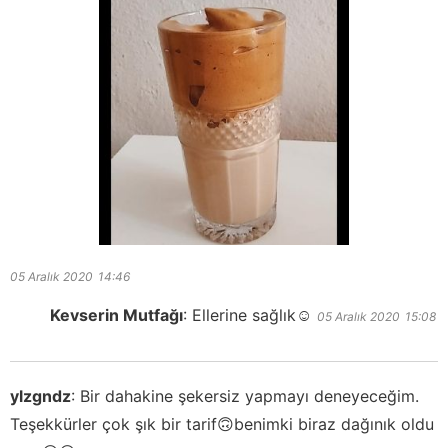
05 Aralık 2020
14:46
Kevserin Mutfağı
:
Ellerine sağlık☺️
05 Aralık 2020
15:08
ylzgndz
:
Bir dahakine şekersiz yapmayı deneyeceğim.
Teşekkürler çok şık bir tarif🙃benimki biraz dağınık oldu