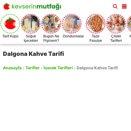
Tarif Küpü
Soğuk
Bugün Ne
Dondurmalar
Taze
Çilekli
İçecekler
Pişirsem?
Fasulye
Tarifleri
Zamanı
Dalgona Kahve Tarifi
Anasayfa
/
Tarifler
/
İçecek Tarifleri
/
Dalgona Kahve Tarifi