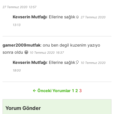
27 Temmuz 2020
12:57
Kevserin Mutfağı
:
Ellerine sağlık☺️
27 Temmuz 2020
13:13
gamer2009mutfak
:
onu ben degil kuzenim yazıyo
sonra oldu 😁
10 Temmuz 2020
16:37
Kevserin Mutfağı
:
Ellerine sağlık🎈
10 Temmuz 2020
18:00
←
Önceki Yorumlar
1
2
3
Yorum Gönder