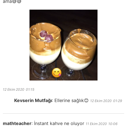
ama😅😅
12 Ekim 2020
01:15
Kevserin Mutfağı
:
Ellerine sağlık😊
12 Ekim 2020
01:29
mathteacher
:
İnstant kahve ne oluyor
11 Ekim 2020
10:06