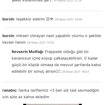
30 Mayıs 2022
22:18
burcin
:
teşekkür ederim 😊🌹
28 Nisan 2021
16:39
burcin
:
mikseri olmayan nasıl yapabilir olurmu o şekilde
kevser hanım
28 Nisan 2021
15:16
Kevserin Mutfağı
:
Frappede olduğu gibi bir
kavanozun içine koyup çalkalayabilirsin. O kadar
güçlü bir köpük olmasa da mevcut şartlarda kabul
edilebilir bir sonuç alırsın👍🏻
28 Nisan 2021
16:03
ranatnc
:
harika tarifleriniz <3 ben süt tadı sevmediğim
icin süte az kahve ekledim