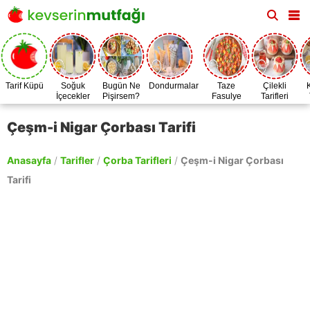
Tarif Küpü
Soğuk
Bugün Ne
Dondurmalar
Taze
Çilekli
İçecekler
Pişirsem?
Fasulye
Tarifleri
Zamanı
Çeşm-i Nigar Çorbası Tarifi
Anasayfa
/
Tarifler
/
Çorba Tarifleri
/
Çeşm-i Nigar Çorbası
Tarifi