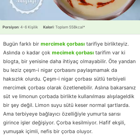
Porsiyon
: 4-6 Kişilik
Kalori
: Toplam 558kcal*
Bugün farklı bir
mercimek çorbası
tarifiye birlikteyiz.
Aslında o kadar çok
mecimek çorbası
tarifim var ki
blogta, bir yenisine daha ihtiyaç olmayabilir. Öte yandan
bu leziz çeşm-i nigar çorbasını paylaşmamak da
haksızlık olurdu. Çeşm-i nigar çorbası sütlü terbiyeli
mercimek çorbası olarak özetlenebilir. Aslına bakarsanız
süt ve limonun çorbada birlikte kullanılması alışılageldik
bir şey değil. Limon suyu sütü keser normal şartlarda.
Ama terbiyeye bağlayıcı özelliğiyle yumurta sarısı
girince işler değişiyor. Çorba kesilmiyor. Hafif ekşili,
yumuşak içimli, nefis bir çorba oluyor.