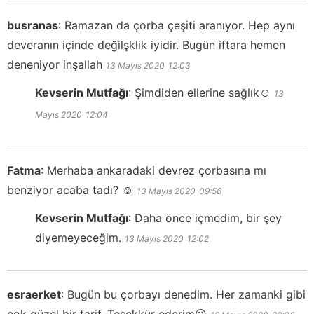
busranas
:
Ramazan da çorba çeşiti aranıyor. Hep aynı
deveranın içinde değilşklik iyidir. Bugün iftara hemen
deneniyor inşallah
13 Mayıs 2020
12:03
Kevserin Mutfağı
:
Şimdiden ellerine sağlık☺️
13
Mayıs 2020
12:04
Fatma
:
Merhaba ankaradaki devrez çorbasına mı
benziyor acaba tadı? ☺️
13 Mayıs 2020
09:56
Kevserin Mutfağı
:
Daha önce içmedim, bir şey
diyemeyeceğim.
13 Mayıs 2020
12:02
esraerket
:
Bugün bu çorbayı denedim. Her zamanki gibi
çok güzel bir tarif. Teşekkür ederim😘