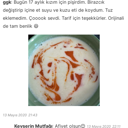
ggk
:
Bugün 17 aylık kızım için pişirdim. Birazcık
değiştirip içine et suyu ve kuzu eti de koydum. Tuz
eklemedim. Çooook sevdi. Tarif için teşekkürler. Orijinali
de tam benlik 😄
13 Mayıs 2020
21:43
Kevserin Mutfağı
:
Afiyet olsun😊
13 Mayıs 2020
22:11