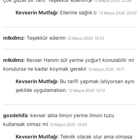
12 Mayıs 2020
22:36
Kevserin Mutfağı
:
Ellerine sağlık☺️
12 Mayıs 2020
22:42
mlkdlmz
:
Teşekkür ederim
12 Mayıs 2020
15:13
mlkdlmz
:
Kevser Hanım süt yerine yoğurt konulabilir mi
konulursa ne kadar koymak gerekir
12 Mayıs 2020
15:11
Kevserin Mutfağı
:
Bu tarifi yapmak istiyorsan aynı
şekilde uygulamalısın.
12 Mayıs 2020
15:12
gozdehifa
:
kevser abla limon yerine limon tuzu
kullansak olmaz mi
12 Mayıs 2020
15:02
Kevserin Mutfağı
:
Teknik olarak olur ama olmasa