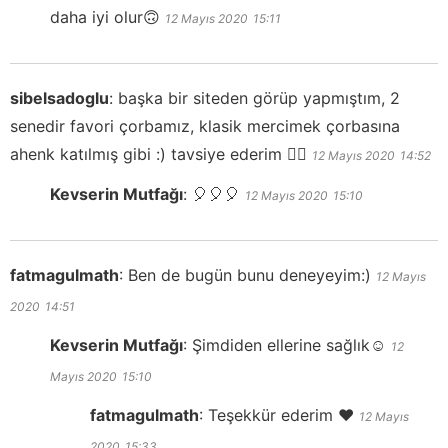
daha iyi olur🙃
12 Mayıs 2020
15:11
sibelsadoglu
:
başka bir siteden görüp yapmıştım, 2
senedir favori çorbamız, klasik mercimek çorbasına
ahenk katılmış gibi :) tavsiye ederim 👍🏼
12 Mayıs 2020
14:52
Kevserin Mutfağı
:
🎈🎈🎈
12 Mayıs 2020
15:10
fatmagulmath
:
Ben de bugün bunu deneyeyim:)
12 Mayıs
2020
14:51
Kevserin Mutfağı
:
Şimdiden ellerine sağlık☺️
12
Mayıs 2020
15:10
fatmagulmath
:
Teşekkür ederim ❤️
12 Mayıs
2020
15:33