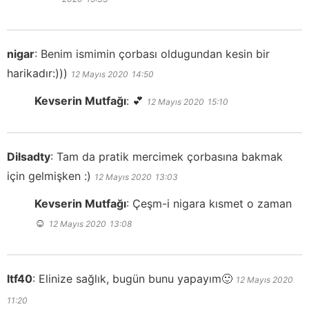
nigar
:
Benim ismimin çorbası oldugundan kesin bir
harikadır:)))
12 Mayıs 2020
14:50
Kevserin Mutfağı
:
💕
12 Mayıs 2020
15:10
Dilsadty
:
Tam da pratik mercimek çorbasına bakmak
için gelmişken :)
12 Mayıs 2020
13:03
Kevserin Mutfağı
:
Çeşm-i nigara kısmet o zaman
☺️
12 Mayıs 2020
13:08
ltf40
:
Elinize sağlık, bugün bunu yapayım🙂
12 Mayıs 2020
11:20