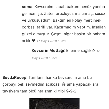
sema
:
Kevsercim sabah baktım henüz yanıtın
gelmemişti. Zaten oruçluyuz malum aç, susuz
ve uykusuzdum. Baktım en kolay mercimek
çorbası tarifi var. Kaçırmadım yaptım. İnşallah
güzel olmuştur. Çeşmi nigar başka bir bahara
artık ❤️
17 Mayıs 2020
18:26
Kevserin Mutfağı
:
Ellerine sağlık☺️
17
Mayıs 2020
18:50
SevdaRecep
:
Tariflerin harika kevsercim ama bu
çorbayı pek sevmedim açıkçası 😅 ama yapacaklara
tavsiyem tam ölçü her zmn ki gibi 🥳🥳🥳