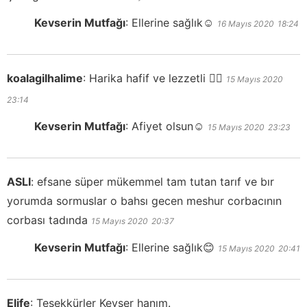
Kevserin Mutfağı
:
Ellerine sağlık☺️
16 Mayıs 2020
18:24
koalagilhalime
:
Harika hafif ve lezzetli 👍🏼
15 Mayıs 2020
23:14
Kevserin Mutfağı
:
Afiyet olsun☺️
15 Mayıs 2020
23:23
ASLI
:
efsane süper mükemmel tam tutan tarıf ve bır
yorumda sormuslar o bahsı gecen meshur corbacının
corbası tadında
15 Mayıs 2020
20:37
Kevserin Mutfağı
:
Ellerine sağlık😊
15 Mayıs 2020
20:41
Elife
:
Teşekkürler Kevser hanım.