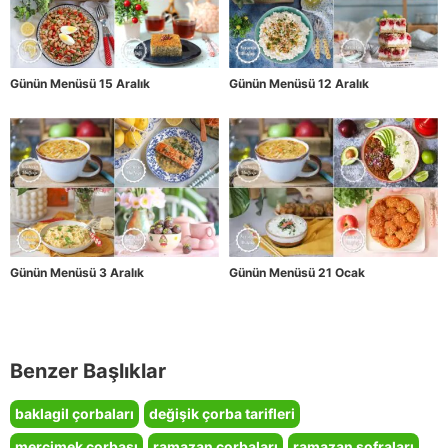
Günün Menüsü 15 Aralık
Günün Menüsü 12 Aralık
Günün Menüsü 3 Aralık
Günün Menüsü 21 Ocak
Benzer Başlıklar
baklagil çorbaları
değişik çorba tarifleri
mercimek çorbası
ramazan çorbaları
ramazan sofraları