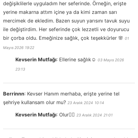
değişiklilerle uyguladım her seferinde. Örneğin, erişte
yerine makarna attım içine ya da kimi zaman sarı
mercimek de ekledim. Bazen suyun yarısını tavuk suyu
ile değiştirdim. Her seferinde çok lezzetli ve doyurucu
bir çorba oldu. Emeğinize sağlık, çok teşekkürler 🌸
01
Mayıs 2026
19:22
Kevserin Mutfağı
:
Ellerine sağlık☺️
03 Mayıs 2026
23:13
Berrinnn
:
Kevser Hanım merhaba, erişte yerine tel
şehriye kullansam olur mu?
23 Aralık 2024
10:14
Kevserin Mutfağı
:
Olur👍🏻
23 Aralık 2024
21:01