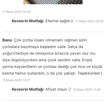
17 Nisan 2020
00:24
Kevserin Mutfağı
:
Ellerine sağlık☺️
17 Nisan 2020
00:35
Banu
:
Çok çorba insanı olmamam rağmen sizin
çorbalara bayılmaya başladım valla. Salça da
yoğurt/terbiye de olmayınca birazcık yavan olur mu
diye düşünüyordum ama çook sevdim valla. Erişte
yerine kayserililerin un çorbası dediği çok ince ve küçük
kesme hamur kullandım, o da çok yakıştı. Teşekkürleer:)
15 Nisan 2020
10:27
Kevserin Mutfağı
:
Afiyet olsun 🎈
15 Nisan 2020
11:28