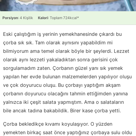
Porsiyon
: 4 Kişilik
Kalori
: Toplam 724kcal*
Eski çalıştığım iş yerinin yemekhanesinde çıkardı bu
çorba sık sık. Tam olarak aynısını yapabildim mi
bilmiyorum ama temel olarak böyle bir şeylerdi. Lezzet
olarak aynı lezzeti yakaladıktan sonra gerisini çok
sorgulamadım zaten. Çorbanın güzel yanı sık yemek
yapılan her evde bulunan malzemelerden yapılıyor oluşu
ve çok doyurucu oluşu. Bu çorbayı yaptığım akşam
çorbanın doyurucu olacağını tahmin ettiğimden yanına
yalnızca iki çeşit salata yapmıştım. Ama o salataların
bile ancak tadına bakabildik. Birer kase çorba yetti.
Çorba bekledikçe kıvamı koyulaşıyor. O yüzden
yemekten birkaç saat önce yaptığınız çorbaya sulu oldu