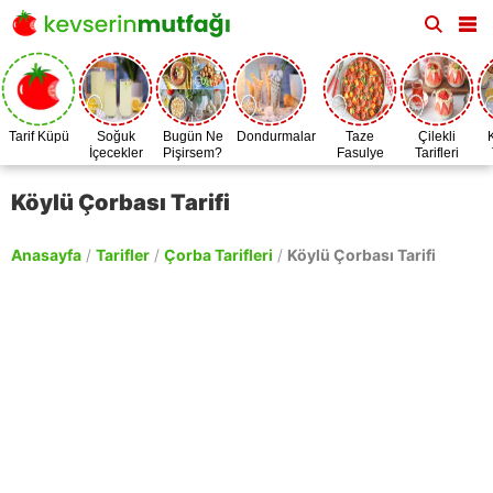
Tarif Küpü
Soğuk
Bugün Ne
Dondurmalar
Taze
Çilekli
İçecekler
Pişirsem?
Fasulye
Tarifleri
Zamanı
Köylü Çorbası Tarifi
Anasayfa
/
Tarifler
/
Çorba Tarifleri
/
Köylü Çorbası Tarifi