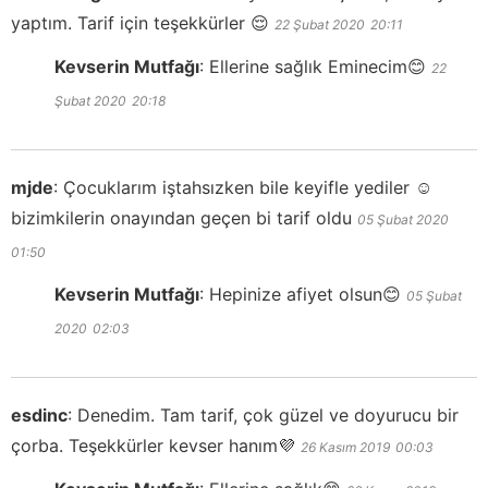
yaptım. Tarif için teşekkürler 😌
22 Şubat 2020
20:11
Kevserin Mutfağı
:
Ellerine sağlık Eminecim😊
22
Şubat 2020
20:18
mjde
:
Çocuklarım iştahsızken bile keyifle yediler ☺️
bizimkilerin onayından geçen bi tarif oldu
05 Şubat 2020
01:50
Kevserin Mutfağı
:
Hepinize afiyet olsun😊
05 Şubat
2020
02:03
esdinc
:
Denedim. Tam tarif, çok güzel ve doyurucu bir
çorba. Teşekkürler kevser hanım💜
26 Kasım 2019
00:03