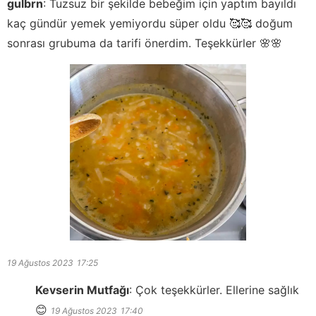
gulbrn
:
Tuzsuz bir şekilde bebeğim için yaptım bayıldı
kaç gündür yemek yemiyordu süper oldu 🥰🥰 doğum
sonrası grubuma da tarifi önerdim. Teşekkürler 🌸🌸
19 Ağustos 2023
17:25
Kevserin Mutfağı
:
Çok teşekkürler. Ellerine sağlık
😊
19 Ağustos 2023
17:40