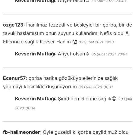
Kevserin Mutfağı
:
Afiyet olsun☺️
23 Mart 2022
23:43
ozge123
:
İnanılmaz lezzetli ve besleyici bir çorba, bir de
tavuk haşlamıştım onun suyunu kullandım. Nefis oldu 🌸
Ellerinize sağlık Kevser Hanım 🥰
05 Şubat 2021
19:13
Kevserin Mutfağı
:
Afiyet olsun☺️
05 Şubat 2021
23:04
Ecenur57
:
çorba harika gözüküyo ellerinize sağlık
yapmayı kesinlikle düşünüyorum
30 Eylül 2020
00:11
Kevserin Mutfağı
:
Şimdiden ellerine sağlık😊
30 Eylül
2020
00:14
fb-halimeonder
:
Öyle guzeldi ki çorba.bayildim..2 olcu