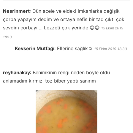
Nesrinmert
:
Dün acele ve eldeki imkanlarka değişik
çorba yapayım dedim ve ortaya nefis bir tad çıktı çok
sevdim çorbayı ... Lezzeti çok yerinde 😋😋
15 Ekim 2019
18:13
Kevserin Mutfağı
:
Ellerine sağlık☺️
15 Ekim 2019
18:33
reyhanakay
:
Benimkinin rengi neden böyle oldu
anlamadım kırmızı toz biber yaptı sanırım