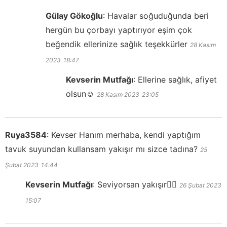
Gülay Gökoğlu
:
Havalar soğuduğunda beri
hergün bu çorbayı yaptırıyor eşim çok
beğendik ellerinize sağlık teşekkürler
28 Kasım
2023
18:47
Kevserin Mutfağı
:
Ellerine sağlık, afiyet
olsun☺️
28 Kasım 2023
23:05
Ruya3584
:
Kevser Hanım merhaba, kendi yaptığım
tavuk suyundan kullansam yakışır mı sizce tadına?
25
Şubat 2023
14:44
Kevserin Mutfağı
:
Seviyorsan yakışır👍🏻
26 Şubat 2023
15:07