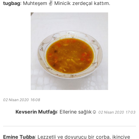
tugbag
:
Muhteşem ✌ Minicik zerdeçal kattım.
02 Nisan 2020
16:08
Kevserin Mutfağı
:
Ellerine sağlık☺️
02 Nisan 2020
17:03
Emine Tuğba
:
Lezzetli ve doyurucu bir çorba, ikinciye