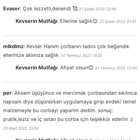
Evaser
:
Çok lezzetli,denendi 🥰
21 Şubat 2023
22:46
Kevserin Mutfağı
:
Ellerine sağlık😊
22 Şubat 2023
01:51
mlkdlmz
:
Kevser Hanım çorbanın tadını çok beğendik
ellerinize aklınıza sağlık
30 Temmuz 2022
15:50
Kevserin Mutfağı
:
Afiyet olsun😊
31 Temmuz 2022
12:40
per
:
Aksam üşüyünce ve mercimek çorbasından sıkılınca
napsam diye düşünürken uygulamaya girip evdeki temel
malzemeyle bu corbayi yaparim dedim. sonuç:
pratik,leziz ve iç ısıtan bu corba için teşekkür ederim :)
23 Mart 2022
23:00