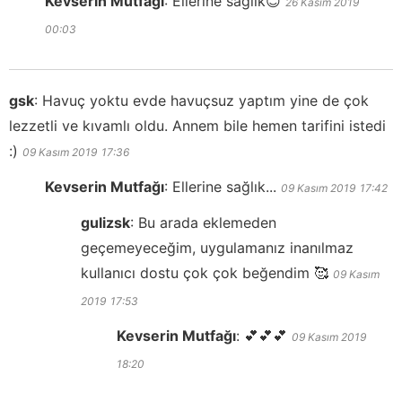
Kevserin Mutfağı
:
Ellerine sağlık😊
26 Kasım 2019
00:03
gsk
:
Havuç yoktu evde havuçsuz yaptım yine de çok
lezzetli ve kıvamlı oldu. Annem bile hemen tarifini istedi
:)
09 Kasım 2019
17:36
Kevserin Mutfağı
:
Ellerine sağlık...
09 Kasım 2019
17:42
gulizsk
:
Bu arada eklemeden
geçemeyeceğim, uygulamanız inanılmaz
kullanıcı dostu çok çok beğendim 🥰
09 Kasım
2019
17:53
Kevserin Mutfağı
:
💕💕💕
09 Kasım 2019
18:20