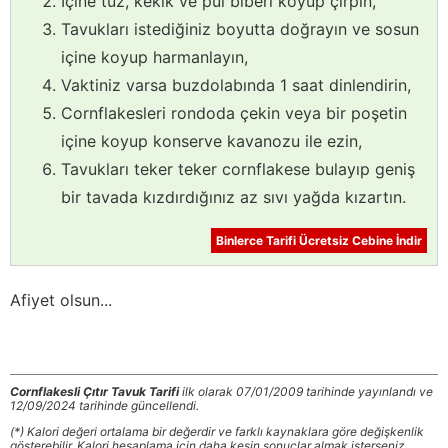
İçine tuz, kekik ve pul biberi koyup çırpın,
Tavukları istediğiniz boyutta doğrayın ve sosun
içine koyup harmanlayın,
Vaktiniz varsa buzdolabında 1 saat dinlendirin,
Cornflakesleri rondoda çekin veya bir poşetin
içine koyup konserve kavanozu ile ezin,
Tavukları teker teker cornflakese bulayıp geniş
bir tavada kızdırdığınız az sıvı yağda kızartın.
Binlerce Tarifi Ücretsiz Cebine İndir
Afiyet olsun...
Cornflakesli Çıtır Tavuk Tarifi
ilk olarak 07/01/2009 tarihinde yayınlandı ve
12/09/2024 tarihinde güncellendi.
(*) Kalori değeri ortalama bir değerdir ve farklı kaynaklara göre değişkenlik
gösterebilir. Kalori hesaplama için daha kesin sonuçlar almak isterseniz