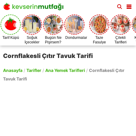
Tarif Küpü
Soğuk
Bugün Ne
Dondurmalar
Taze
Çilekli
İçecekler
Pişirsem?
Fasulye
Tarifleri
Zamanı
Cornflakesli Çıtır Tavuk Tarifi
Anasayfa
/
Tarifler
/
Ana Yemek Tarifleri
/
Cornflakesli Çıtır
Tavuk Tarifi