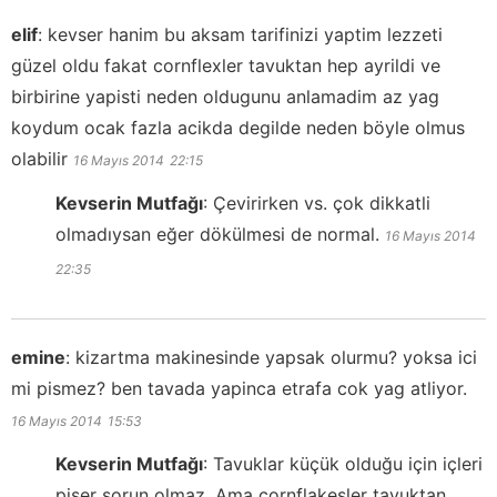
elif
:
kevser hanim bu aksam tarifinizi yaptim lezzeti
güzel oldu fakat cornflexler tavuktan hep ayrildi ve
birbirine yapisti neden oldugunu anlamadim az yag
koydum ocak fazla acikda degilde neden böyle olmus
olabilir
16 Mayıs 2014
22:15
Kevserin Mutfağı
:
Çevirirken vs. çok dikkatli
olmadıysan eğer dökülmesi de normal.
16 Mayıs 2014
22:35
emine
:
kizartma makinesinde yapsak olurmu? yoksa ici
mi pismez? ben tavada yapinca etrafa cok yag atliyor.
16 Mayıs 2014
15:53
Kevserin Mutfağı
:
Tavuklar küçük olduğu için içleri
pişer sorun olmaz. Ama cornflakesler tavuktan