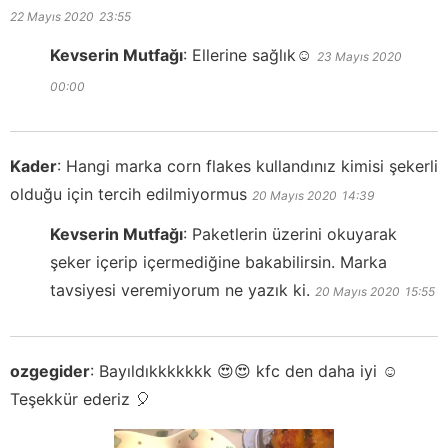
22 Mayıs 2020
23:55
Kevserin Mutfağı
:
Ellerine sağlık☺️
23 Mayıs 2020
00:00
Kader
:
Hangi marka corn flakes kullandınız kimisi şekerli
olduğu için tercih edilmiyormus
20 Mayıs 2020
14:39
Kevserin Mutfağı
:
Paketlerin üzerini okuyarak
şeker içerip içermediğine bakabilirsin. Marka
tavsiyesi veremiyorum ne yazık ki.
20 Mayıs 2020
15:55
ozgegider
:
Bayıldıkkkkkkk 😍😍 kfc den daha iyi ☺️
Teşekkür ederiz 🎈