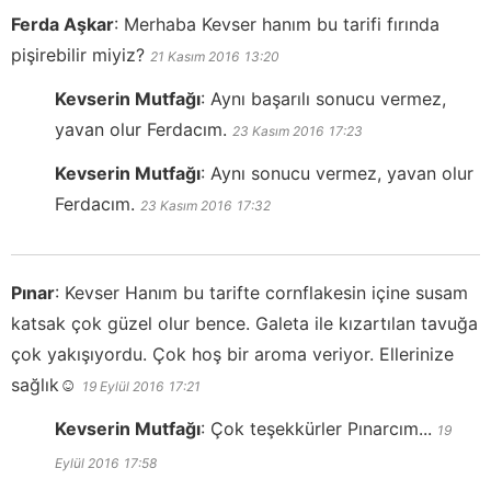
Ferda Aşkar
:
Merhaba Kevser hanım bu tarifi fırında
pişirebilir miyiz?
21 Kasım 2016
13:20
Kevserin Mutfağı
:
Aynı başarılı sonucu vermez,
yavan olur Ferdacım.
23 Kasım 2016
17:23
Kevserin Mutfağı
:
Aynı sonucu vermez, yavan olur
Ferdacım.
23 Kasım 2016
17:32
Pınar
:
Kevser Hanım bu tarifte cornflakesin içine susam
katsak çok güzel olur bence. Galeta ile kızartılan tavuğa
çok yakışıyordu. Çok hoş bir aroma veriyor. Ellerinize
sağlık☺️
19 Eylül 2016
17:21
Kevserin Mutfağı
:
Çok teşekkürler Pınarcım...
19
Eylül 2016
17:58