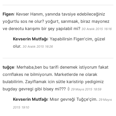
Figen
:
Kevser Hanım, yanında tavsiye edebileceğiniz
yoğurtlu sos ne olur? yoğurt, sarımsak, biraz mayonez
ve dereotu karışımı bir şey yapılabil mi?
30 Aralık 2015
16:16
Kevserin Mutfağı
:
Yapabilirsin Figen'cim, güzel
olur.
30 Aralık 2015
16:26
tuğçe
:
Merhaba,ben bu tarifi denemek istiyorum fakat
cornflakes ne bilmiyorum. Marketlerde ne olarak
bulabilirim. Zayiflamak icin sütle karistirip yedigimiz
bugday gevregi gibi bisey mi??? :)
29 Mayıs 2015
18:59
Kevserin Mutfağı
:
Mısır gevreği Tuğçe'çim.
29 Mayıs
2015
19:10