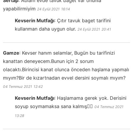
Sertap
:
Ablam evde tavuk baget var onunla
yapabilirmiyim
24 Eylül 2021
16:14
Kevserin Mutfağı
:
Çıtır tavuk baget tarifini
kullanman daha uygun olur.
24 Eylül 2021
20:41
Gamze
:
Kevser hanım selamlar, Bugün bu tarifinizi
kanattan deneyecem.Bunun için 2 sorum
olacaktı.Birincisi kanat olunca önceden haşlama yapmalı
mıyım?Bir de kızartnadan evvel dersini soymalı mıyım?
04 Temmuz 2021
12:42
Kevserin Mutfağı
:
Haşlamama gerek yok. Derisini
soyup soymamaksa sana kalmış👍🏻
04 Temmuz 2021
13:28