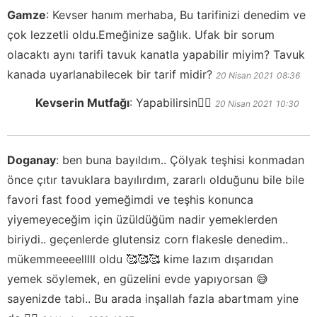
Gamze
:
Kevser hanım merhaba, Bu tarifinizi denedim ve
çok lezzetli oldu.Emeğinize sağlık. Ufak bir sorum
olacaktı aynı tarifi tavuk kanatla yapabilir miyim? Tavuk
kanada uyarlanabilecek bir tarif midir?
20 Nisan 2021
08:36
Kevserin Mutfağı
:
Yapabilirsin👍🏻
20 Nisan 2021
10:30
Doganay
:
ben buna bayıldım.. Çölyak teşhisi konmadan
önce çıtır tavuklara bayılırdım, zararlı olduğunu bile bile
favori fast food yemeğimdi ve teşhis konunca
yiyemeyeceğim için üzüldüğüm nadir yemeklerden
biriydi.. geçenlerde glutensiz corn flakesle denedim..
mükemmeeeelllll oldu 🥰🥰🥰 kime lazım dışarıdan
yemek söylemek, en güzelini evde yapıyorsan 😅
sayenizde tabi.. Bu arada inşallah fazla abartmam yine