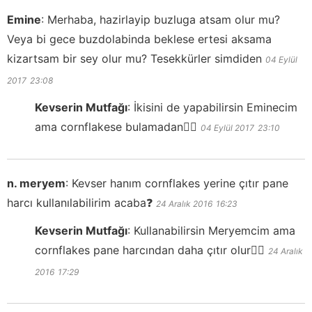
Emine
:
Merhaba, hazirlayip buzluga atsam olur mu?
Veya bi gece buzdolabinda beklese ertesi aksama
kizartsam bir sey olur mu? Tesekkürler simdiden
04 Eylül
2017
23:08
Kevserin Mutfağı
:
İkisini de yapabilirsin Eminecim
ama cornflakese bulamadan👍🏻
04 Eylül 2017
23:10
n. meryem
:
Kevser hanım cornflakes yerine çıtır pane
harcı kullanılabilirim acaba❓
24 Aralık 2016
16:23
Kevserin Mutfağı
:
Kullanabilirsin Meryemcim ama
cornflakes pane harcından daha çıtır olur👍🏻
24 Aralık
2016
17:29