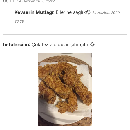
de 🤷‍♀️
24 Haziran 2020
19:27
Kevserin Mutfağı
:
Ellerine sağlık😊
24 Haziran 2020
23:29
betulercinn
:
Çok leziz oldular çıtır çıtır 😋