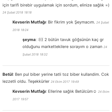
için tarifi birebir uygulamak için sordum, elinize sağlık =)
24 Şubat 2018
18:18
Kevserin Mutfağı
:
Bir fikrim yok Şeymacım.
24 Şubat
2018
18:24
şeyma
:
:((( 2 bütün tavuk göğsünün kaç gr
olduğunu markettekilere sorayım o zaman
24
Şubat 2018
18:32
Betül
:
Ben pul biber yerine tatli toz biber kullandim. Cok
lezzetli oldu. Teşekkürler
24 Ekim 2017
19:49
Kevserin Mutfağı
:
Ellerine sağlık Betülcüm☺️
24 Ekim
2017
19:57