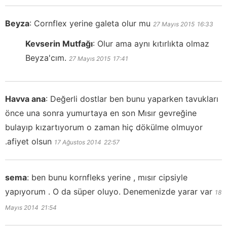
Beyza
:
Cornflex yerine galeta olur mu
27 Mayıs 2015
16:33
Kevserin Mutfağı
:
Olur ama aynı kıtırlıkta olmaz
Beyza'cım.
27 Mayıs 2015
17:41
Havva ana
:
Değerli dostlar ben bunu yaparken tavukları
önce una sonra yumurtaya en son Mısır gevreğine
bulayıp kızartıyorum o zaman hiç dökülme olmuyor
.afiyet olsun
17 Ağustos 2014
22:57
sema
:
ben bunu kornfleks yerine , mısır cipsiyle
yapıyorum . O da süper oluyo. Denemenizde yarar var
18
Mayıs 2014
21:54