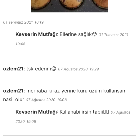
01 Temmuz 2021
16:19
Kevserin Mutfağı
:
Ellerine sağlık😊
01 Temmuz 2021
19:48
ozlem21
:
tsk ederim😊
07 Ağustos 2020
19:29
ozlem21
:
merhaba kiraz yerine kuru üzüm kullansam
nasil olur
07 Ağustos 2020
19:08
Kevserin Mutfağı
:
Kullanabilirsin tabii👍🏻
07 Ağustos
2020
19:09