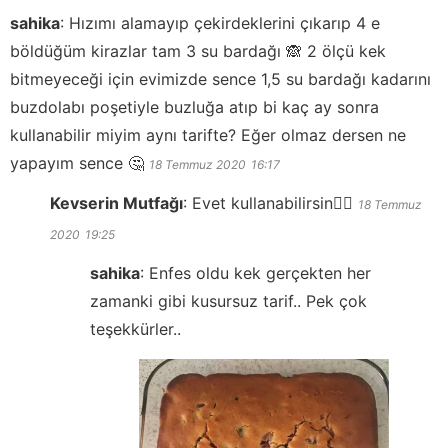
sahika
:
Hızımı alamayıp çekirdeklerini çıkarıp 4 e
böldüğüm kirazlar tam 3 su bardağı 🙈 2 ölçü kek
bitmeyeceği için evimizde sence 1,5 su bardağı kadarını
buzdolabı poşetiyle buzluğa atıp bi kaç ay sonra
kullanabilir miyim aynı tarifte? Eğer olmaz dersen ne
yapayım sence 🤔
18 Temmuz 2020
16:17
Kevserin Mutfağı
:
Evet kullanabilirsin👍🏻
18 Temmuz
2020
19:25
sahika
:
Enfes oldu kek gerçekten her
zamanki gibi kusursuz tarif.. Pek çok
teşekkürler..