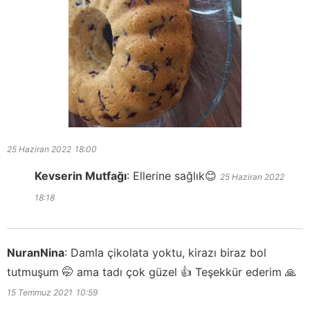
25 Haziran 2022
18:00
Kevserin Mutfağı
:
Ellerine sağlık😊
25 Haziran 2022
18:18
NuranNina
:
Damla çikolata yoktu, kirazı biraz bol
tutmuşum 🤭 ama tadı çok güzel 👍 Teşekkür ederim 🙏
15 Temmuz 2021
10:59