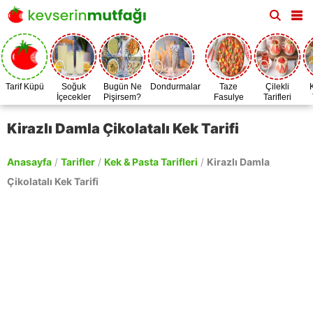
Tarif Küpü
Soğuk
Bugün Ne
Dondurmalar
Taze
Çilekli
İçecekler
Pişirsem?
Fasulye
Tarifleri
Zamanı
Kirazlı Damla Çikolatalı Kek Tarifi
Anasayfa
/
Tarifler
/
Kek & Pasta Tarifleri
/
Kirazlı Damla
Çikolatalı Kek Tarifi