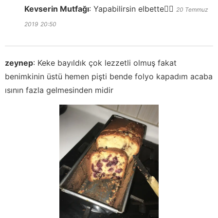
Kevserin Mutfağı
:
Yapabilirsin elbette👍🏻
20 Temmuz
2019
20:50
zeynep
:
Keke bayıldık çok lezzetli olmuş fakat
benimkinin üstü hemen pişti bende folyo kapadım acaba
ısının fazla gelmesinden midir