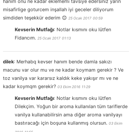
hanim onu ne kadar eklememi tavsiye edersiniz yarin
misafirlige goturcem inşallah iyi geceler diliyorum
simdiden teşekkür ederim 😊
25 Ocak 2017
00:59
Kevserin Mutfağı
:
Notlar kısmını oku lütfen
Fidancım.
25 Ocak 2017
01:13
dilek
:
Merhabq kevser hanım bende damla sakızı
macunu var olur mu ve ne kadar koymam gerekir ? Ve
toz vanilya var kararsız kaldık keke yakışır mı ve ne
kadar koymqm gerekir?
03 Ekim 2016
11:29
Kevserin Mutfağı
:
Notlar kısmını oku lütfen
Dilekçim. Yoğun bir aroma kullanılan tüm tariflerde
vanilya kullanabilirsin ama diğer aroma vanilyayı
bastıracağı için boşuna kullanmış olursun.
03 Ekim