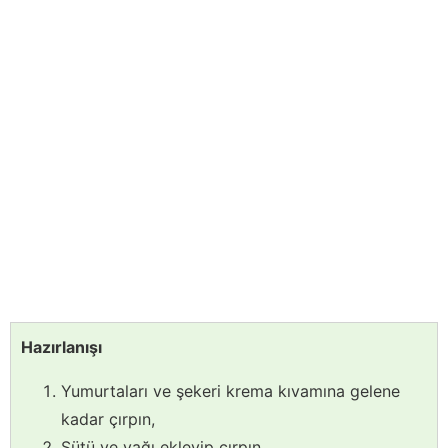
Hazırlanışı
Yumurtaları ve şekeri krema kıvamına gelene
kadar çırpın,
Sütü ve yağı ekleyip çırpın,