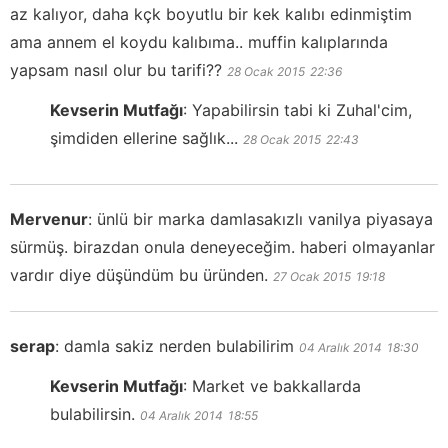
az kalıyor, daha kçk boyutlu bir kek kalıbı edinmiştim
ama annem el koydu kalıbıma.. muffin kalıplarında
yapsam nasıl olur bu tarifi??
28 Ocak 2015
22:36
Kevserin Mutfağı
:
Yapabilirsin tabi ki Zuhal'cim,
şimdiden ellerine sağlık...
28 Ocak 2015
22:43
Mervenur
:
ünlü bir marka damlasakızlı vanilya piyasaya
sürmüş. birazdan onula deneyeceğim. haberi olmayanlar
vardır diye düşündüm bu üründen.
27 Ocak 2015
19:18
serap
:
damla sakiz nerden bulabilirim
04 Aralık 2014
18:30
Kevserin Mutfağı
:
Market ve bakkallarda
bulabilirsin.
04 Aralık 2014
18:55