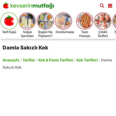
Tarif Küpü
Soğuk
Bugün Ne
Dondurmalar
Taze
Çilekli
İçecekler
Pişirsem?
Fasulye
Tarifleri
Zamanı
Damla Sakızlı Kek
Anasayfa
/
Tarifler
/
Kek & Pasta Tarifleri
/
Kek Tarifleri
/
Damla
Sakızlı Kek