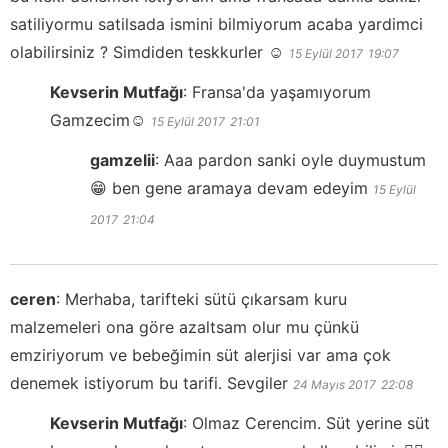
satiliyormu satilsada ismini bilmiyorum acaba yardimci
olabilirsiniz ? Simdiden teskkurler ☺️
15 Eylül 2017
19:07
Kevserin Mutfağı
:
Fransa'da yaşamıyorum
Gamzecim☺️
15 Eylül 2017
21:01
gamzelii
:
Aaa pardon sanki oyle duymustum
😁 ben gene aramaya devam edeyim
15 Eylül
2017
21:04
ceren
:
Merhaba, tarifteki sütü çıkarsam kuru
malzemeleri ona göre azaltsam olur mu çünkü
emziriyorum ve bebeğimin süt alerjisi var ama çok
denemek istiyorum bu tarifi. Sevgiler
24 Mayıs 2017
22:08
Kevserin Mutfağı
:
Olmaz Cerencim. Süt yerine süt