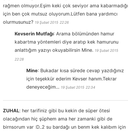
rağmen olmuyor.Eşim keki çok seviyor ama kabarmadığı
için ben çok mutsuz oluyorum.Lütfen bana yardımcı
olurmusunuz?
19 Şubat 2015
22:26
Kevserin Mutfağı
:
Arama bölümünden hamur
kabartma yöntemleri diye aratıp kek hamurunu
anlattığım yazıyı okuyabilirsin Mine.
19 Şubat 2015
22:28
Mine
:
Bukadar kısa sürede cevap yazdığınız
için teşekkür ederim Kevser hanım.Tekrar
deneyeceğim...
19 Şubat 2015
22:34
ZUHAL
:
her tarifiniz gibi bu kekin de süper ötesi
olacağından hiç şüphem ama her zamanki gibi de
birnsorum var :D..2 su bardağı un benm kek kalıbım için