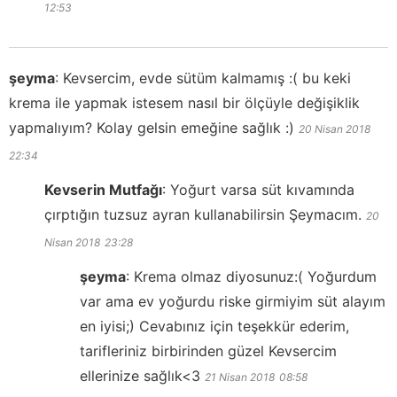
12:53
şeyma
:
Kevsercim, evde sütüm kalmamış :( bu keki
krema ile yapmak istesem nasıl bir ölçüyle değişiklik
yapmalıyım? Kolay gelsin emeğine sağlık :)
20 Nisan 2018
22:34
Kevserin Mutfağı
:
Yoğurt varsa süt kıvamında
çırptığın tuzsuz ayran kullanabilirsin Şeymacım.
20
Nisan 2018
23:28
şeyma
:
Krema olmaz diyosunuz:( Yoğurdum
var ama ev yoğurdu riske girmiyim süt alayım
en iyisi;) Cevabınız için teşekkür ederim,
tarifleriniz birbirinden güzel Kevsercim
ellerinize sağlık<3
21 Nisan 2018
08:58