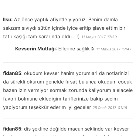
İlsu
:
Az önce yaptık afiyetle yiyoruz. Benim damla
sakızım sıvıydı sütün içinde iyice eritip şlave ettim bir
tatlı kaşığı tam kararında oldu... :)
11 Mayıs 2017
17:39
Kevserin Mutfağı
:
Ellerine sağlık☺️
11 Mayıs 2017
17:47
fidan85
:
okudum kevser hanim yorumlari da notlarinizi
da sürekli okurum genelde fırsat bulunca okudum cocuk
bazen izin vermiyor sormak zorunda kaliyorum alelacele
favori bolmune ekledigim tariflerinize bakip secim
yapiyorum teşekkür ederim iyi geceler
25 Ocak 2017
01:16
fidan85
:
dis şekline değilde macun seklinde var kevser