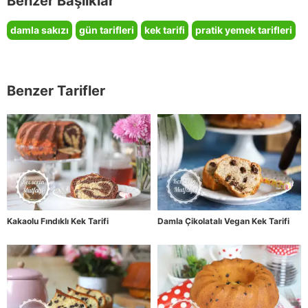
Benzer Başlıklar
damla sakızı
gün tarifleri
kek tarifi
pratik yemek tarifleri
Benzer Tarifler
Kakaolu Fındıklı Kek Tarifi
Damla Çikolatalı Vegan Kek Tarifi