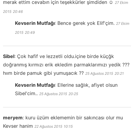
merak ettim cevabın için teşekkürler şimdiden ☺️
27 Ekim
2015
20:46
Kevserin Mutfağı
:
Bence gerek yok Elif'çim.
27 Ekim
2015
20:49
Sibel
:
Çok hafif ve lezzetli oldu.içine birde küçğk
doğranmış kırmızı erik ekledim parmaklarımızı yedik ???
hıım birde pamuk gibi yumuşacık ??
25 Ağustos 2015
20:21
Kevserin Mutfağı
:
Ellerine sağlık, afiyet olsun
Sibel'cim..
25 Ağustos 2015
20:25
meryem
:
kuru üzüm eklememin bir sakıncası olur mu
Kevser hanim
22 Ağustos 2015
10:15