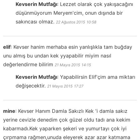
Kevserin Mutfağı
:
Lezzet olarak çok yakışacağını
düşünmüyorum Meryem'cim, onun dışında bir
sakıncası olmaz.
22 Ağustos 2015
10:58
elif
:
Kevser hanim merhaba esin yanlışlıkla tam buğday
unu almış bu undan kek yyapabilir miyim nasıl
değerlendirme bilirim
21 Mayıs 2015
14:15
Kevserin Mutfağı
:
Yapabilirsin Elif'çim ama miktarı
değişecektir.
21 Mayıs 2015
17:27
mine
:
Kevser Hanım Damla Sakızlı Kek 'i damla sakız
yerine cevizle denedim çok güzel oldu tadı ana kekim
kabarmadı.Kek yaparken şekeri ve yumurtayı çok iyi
çırpmama rağmen,unuda eleyerek azar azar katmama