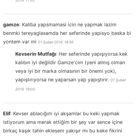
2016
11:55
gamze
:
Kaliba yapsmamasi icin ne yapmak lazim
benmki tereyaglasamda her seferinde yapisyo baska bi
yontem var mi
01 Şubat 2016
18:56
Kevserin Mutfağı
:
Her seferinde yapışıyorsa kek
kalıbın iyi değildir Gamze'cim (yeni almış olman
veya iyi bir marka olmasının bir önemi yok),
yapıştırıyorsa ne yaparsan yap yapıştırır.
01 Şubat
2016
19:00
Elif
:
Kevser ablacığım iyi akşamlar bu keki yapmak
istiyorum ama merak ettiğim bir şey var sence içine
birkaç kaşık tahin eklesem yakışır mı bu keke fikrini