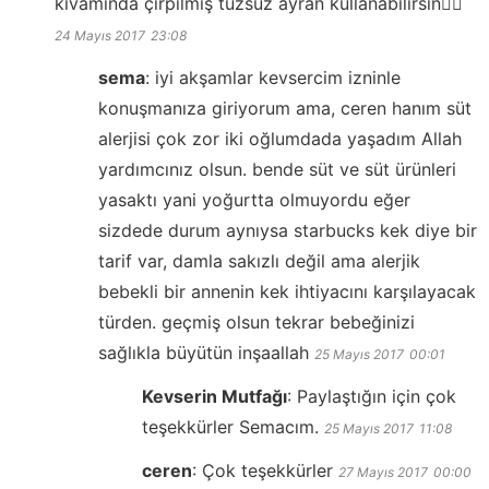
kıvamında çırpılmış tuzsuz ayran kullanabilirsin👍🏻
24 Mayıs 2017
23:08
sema
:
iyi akşamlar kevsercim izninle
konuşmanıza giriyorum ama, ceren hanım süt
alerjisi çok zor iki oğlumdada yaşadım Allah
yardımcınız olsun. bende süt ve süt ürünleri
yasaktı yani yoğurtta olmuyordu eğer
sizdede durum aynıysa starbucks kek diye bir
tarif var, damla sakızlı değil ama alerjik
bebekli bir annenin kek ihtiyacını karşılayacak
türden. geçmiş olsun tekrar bebeğinizi
sağlıkla büyütün inşaallah
25 Mayıs 2017
00:01
Kevserin Mutfağı
:
Paylaştığın için çok
teşekkürler Semacım.
25 Mayıs 2017
11:08
ceren
:
Çok teşekkürler
27 Mayıs 2017
00:00