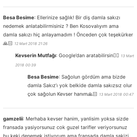
Besa Besime
:
Ellerinize sağlık! Bir diş damla sakızı
nedemek anlatabilirmisiniz ? Ben Kosovalıyım ama
damla sakızı hiç anlayamadım ! Önceden çok teşekürker
🙏🏻
12 Mart 2018
21:26
Kevserin Mutfağı
:
Google’dan aratabilirsin👍🏻
13 Mart
2018
00:39
Besa Besime
:
Sağolun gördüm ama bizde
damla Sakız’ı yok belkide damla sakızsız olur
çok sağolun Kevser hanım🙏🏻
13 Mart 2018
00:47
gamzelii
:
Merhaba kevser hanim, yanlisim yoksa sizde
fransada yasiyorsunuz cok guzel tarifler veriyorsunuz
bu keki denemek istiyorum ama fransada damla sakizi