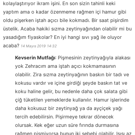
kolaylaştırıyor ikram işini. En son sizin tahinli keki
yaptım ama o kadar özenmeme rağmen içi hamur gibi
oldu pişerken iştah açıcı bile kokmadı. Bir saat pişirdim
üstelik. Acaba hakiki sızma zeytinyağından olabilir mi bu
yasadığım fiyaskolar? En iyi hangi sıvı yağ ile oluyor
acaba?
14 Mayıs 2019
14:32
Kevserin Mutfağı
:
Pişmesinin zeytinyağıyla alakası
yok Zehracım ama iştah açıcı kokmamasının
olabilir. Zira sızma zeytinyağının baskın bir tadı ve
kokusu vardır ve içine girdiği şeyde baskın tat ve
koku haline gelir, bu nedenle daha çok salata gibi
çiğ tüketilen yemeklerde kullanılır. Hamur işlerinde
daha kokusuz bir zeytinyağ ya da ayçiçek yağı
tercih edebilirsin. Pişirmeye tekrar dönecek
olursak. Kek eğer uzun süre fırında durmasına
rağmen pişmiyorsa bunun iki sebebi olabilir. Isısı az