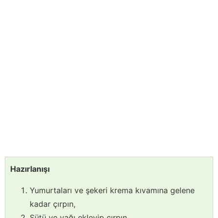
Hazırlanışı
Yumurtaları ve şekeri krema kıvamına gelene
kadar çırpın,
Sütü ve yağı ekleyip çırpın,