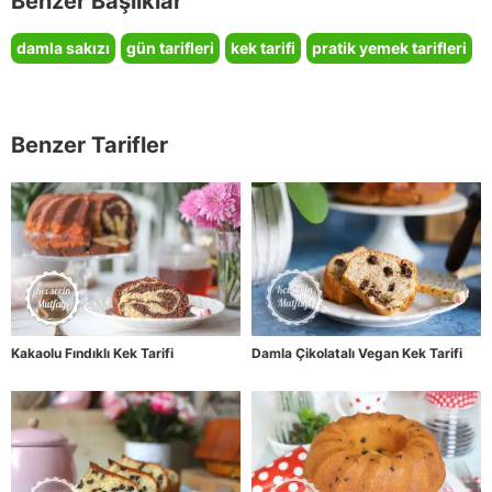
Benzer Başlıklar
damla sakızı
gün tarifleri
kek tarifi
pratik yemek tarifleri
Benzer Tarifler
Kakaolu Fındıklı Kek Tarifi
Damla Çikolatalı Vegan Kek Tarifi