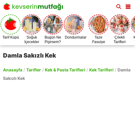
Tarif Küpü
Soğuk
Bugün Ne
Dondurmalar
Taze
Çilekli
İçecekler
Pişirsem?
Fasulye
Tarifleri
Zamanı
Damla Sakızlı Kek
Anasayfa
/
Tarifler
/
Kek & Pasta Tarifleri
/
Kek Tarifleri
/
Damla
Sakızlı Kek