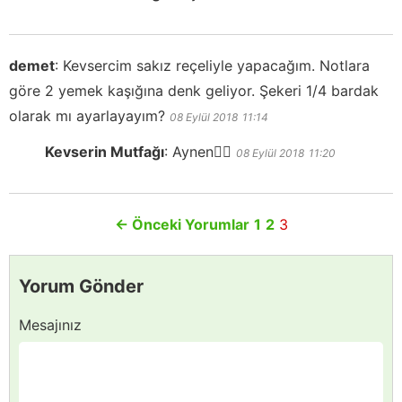
demet
:
Kevsercim sakız reçeliyle yapacağım. Notlara
göre 2 yemek kaşığına denk geliyor. Şekeri 1/4 bardak
olarak mı ayarlayayım?
08 Eylül 2018
11:14
Kevserin Mutfağı
:
Aynen👍🏻
08 Eylül 2018
11:20
←
Önceki Yorumlar
1
2
3
Yorum Gönder
Mesajınız