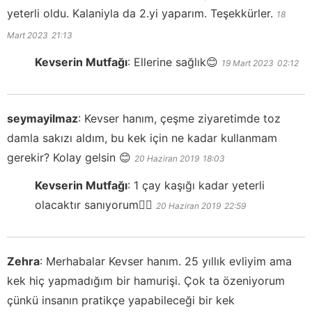
yeterli oldu. Kalaniyla da 2.yi yaparım. Teşekkürler.
18
Mart 2023
21:13
Kevserin Mutfağı
:
Ellerine sağlık😊
19 Mart 2023
02:12
seymayilmaz
:
Kevser hanım, çeşme ziyaretimde toz
damla sakızı aldım, bu kek için ne kadar kullanmam
gerekir? Kolay gelsin 😊
20 Haziran 2019
18:03
Kevserin Mutfağı
:
1 çay kaşığı kadar yeterli
olacaktır sanıyorum👍🏻
20 Haziran 2019
22:59
Zehra
:
Merhabalar Kevser hanım. 25 yıllık evliyim ama
kek hiç yapmadığım bir hamurişi. Çok ta özeniyorum
çünkü insanın pratikçe yapabileceği bir kek