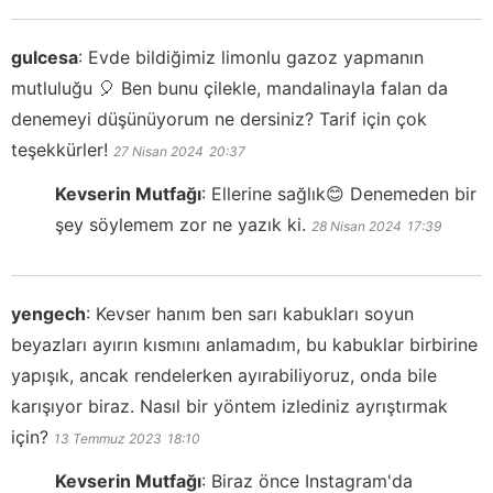
gulcesa
:
Evde bildiğimiz limonlu gazoz yapmanın
mutluluğu 🎈 Ben bunu çilekle, mandalinayla falan da
denemeyi düşünüyorum ne dersiniz? Tarif için çok
teşekkürler!
27 Nisan 2024
20:37
Kevserin Mutfağı
:
Ellerine sağlık😊 Denemeden bir
şey söylemem zor ne yazık ki.
28 Nisan 2024
17:39
yengech
:
Kevser hanım ben sarı kabukları soyun
beyazları ayırın kısmını anlamadım, bu kabuklar birbirine
yapışık, ancak rendelerken ayırabiliyoruz, onda bile
karışıyor biraz. Nasıl bir yöntem izlediniz ayrıştırmak
için?
13 Temmuz 2023
18:10
Kevserin Mutfağı
:
Biraz önce Instagram'da