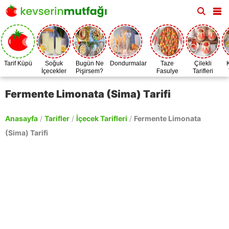
Tarif Küpü
Soğuk
Bugün Ne
Dondurmalar
Taze
Çilekli
İçecekler
Pişirsem?
Fasulye
Tarifleri
Zamanı
Fermente Limonata (Sima) Tarifi
Anasayfa
/
Tarifler
/
İçecek Tarifleri
/
Fermente Limonata
(Sima) Tarifi