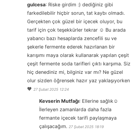
gulcesa
:
Riske girdim :) dediğiniz gibi
farkedilebilir hiçbir sorun, tat kaybı olmadı.
Gerçekten çok güzel bir içecek oluyor, bu
tarif için çok teşekkürler tekrar ☺️ Bu arada
yabancı bazı hesaplarda zencefili su ve
şekerle fermente ederek hazırlanan bir
karışımı maya olarak kullanarak yapılan çeşit
çeşit fermente soda tarifleri çıktı karşıma. Siz
hiç denediniz mi, bilginiz var mı? Ne güzel
olur sizden öğrensek hazır yaz yaklaşıyorken
🧡
27 Şubat 2025
12:24
Kevserin Mutfağı
:
Ellerine sağlık☺️
İlerleyen zamanlarda daha fazla
fermante içecek tarifi paylaşmaya
çalışacağım.
27 Şubat 2025
18:19