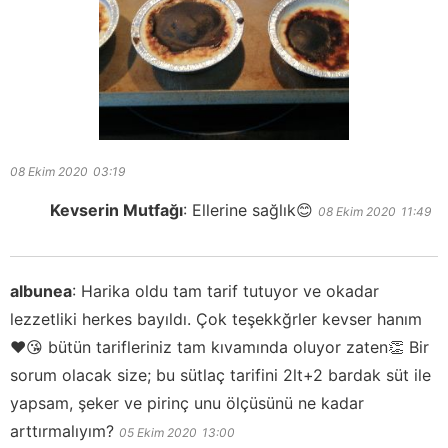
08 Ekim 2020
03:19
Kevserin Mutfağı
:
Ellerine sağlık😊
08 Ekim 2020
11:49
albunea
:
Harika oldu tam tarif tutuyor ve okadar
lezzetliki herkes bayıldı. Çok teşekkğrler kevser hanım
❤️😘 bütün tarifleriniz tam kıvamında oluyor zaten👏 Bir
sorum olacak size; bu sütlaç tarifini 2lt+2 bardak süt ile
yapsam, şeker ve pirinç unu ölçüsünü ne kadar
arttırmalıyım?
05 Ekim 2020
13:00