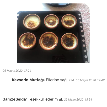
06 Mayıs 2020
17:24
Kevserin Mutfağı
:
Ellerine sağlık☺️
06 Mayıs 2020
17:42
GamzeSelda
:
Teşekkür ederim 🙏
29 Nisan 2020
18:54