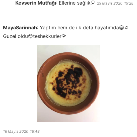
Kevserin Mutfağı
:
Ellerine sağlık🎈
29 Mayıs 2020
19:28
MayaSarinnah
:
Yaptim hem de ilk defa hayatimda😀☺️
Guzel oldu😍teshekkurler🌹
16 Mayıs 2020
16:48