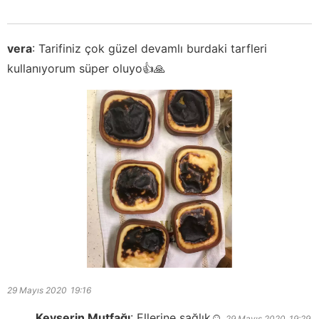
vera
:
Tarifiniz çok güzel devamlı burdaki tarfleri
kullanıyorum süper oluyo👍🙏
29 Mayıs 2020
19:16
Kevserin Mutfağı
:
Ellerine sağlık☺️
29 Mayıs 2020
19:29