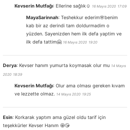
Kevserin Mutfağı
:
Ellerine sağlık☺️
16 Mayıs 2020
17:09
MayaSarinnah
:
Teshekkur ederim🌸benim
kab bir az derindi tam doldurmadim o
yüzden. Sayenizden hem ilk defa yaptim ve
ilk defa tattim🤗
16 Mayıs 2020
19:20
Derya
:
Kevser hanım yumurta koymasak olur mu
14 Mayıs
2020
18:39
Kevserin Mutfağı
:
Olur ama olması gereken kıvam
ve lezzette olmaz.
14 Mayıs 2020
19:25
Esin
:
Korkarak yaptım ama güzel oldu tarif için
teşekkürler Kevser Hanım 🤩😘