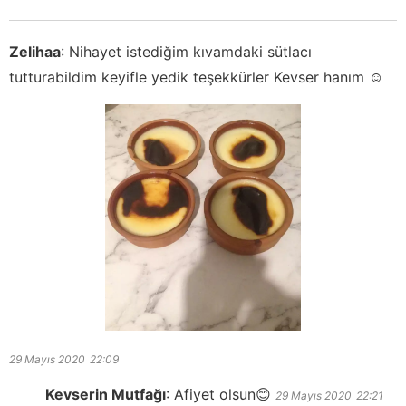
Zelihaa
:
Nihayet istediğim kıvamdaki sütlacı
tutturabildim keyifle yedik teşekkürler Kevser hanım ☺️
29 Mayıs 2020
22:09
Kevserin Mutfağı
:
Afiyet olsun😊
29 Mayıs 2020
22:21