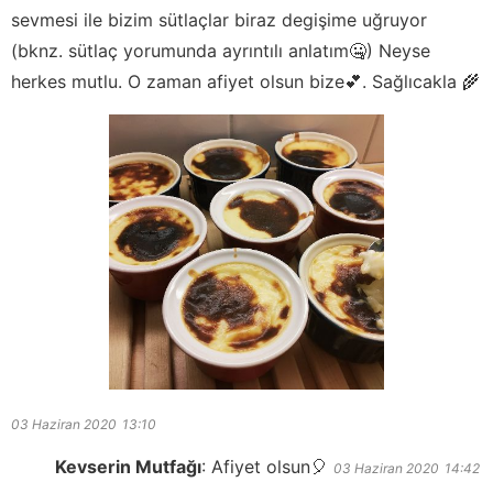
sevmesi ile bizim sütlaçlar biraz degişime uğruyor
(bknz. sütlaç yorumunda ayrıntılı anlatım🤐) Neyse
herkes mutlu. O zaman afiyet olsun bize💕. Sağlıcakla 🌾
03 Haziran 2020
13:10
Kevserin Mutfağı
:
Afiyet olsun🎈
03 Haziran 2020
14:42