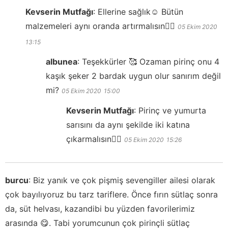
Kevserin Mutfağı
:
Ellerine sağlık☺️ Bütün
malzemeleri aynı oranda artırmalısın👍🏻
05 Ekim 2020
13:15
albunea
:
Teşekkürler 🥰 Ozaman pirinç onu 4
kaşık şeker 2 bardak uygun olur sanırım değil
mi?
05 Ekim 2020
15:00
Kevserin Mutfağı
:
Pirinç ve yumurta
sarısını da aynı şekilde iki katına
çıkarmalısın👍🏻
05 Ekim 2020
15:26
burcu
:
Biz yanık ve çok pişmiş sevengiller ailesi olarak
çok bayılıyoruz bu tarz tariflere. Önce fırın sütlaç sonra
da, süt helvası, kazandibi bu yüzden favorilerimiz
arasında 😋. Tabi yorumcunun çok pirinçli sütlaç