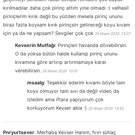
kırılmadılar daha çok pirinç attım yine olmadı :( velhasil
pirinçlerim kırık değil bu yüzden mesela pirinç ununu
biraz fazla koysam kırık pirinçsin getireceği koyu kıvam
için ya da ne yapsam? Sevgiler çok çok
25 Nisan 2020
13:07
Kevserin Mutfağı
:
Pirinçleri havanda dövebilirsin.
O da yoksa bütün halde kullanıp pirinç ununu
kıvamına göre artırıp artırmamaya karar
verebilirsin.
25 Nisan 2020
13:51
msaalg
:
Teşekkür ederim kıvamı böyle tam
koyu olmuyor tam sıvı da değil video da
izledim ama iftara yapıyorum çok
korkuyorum Kevser abla :)
25 Nisan 2020
13:52
Pnryurtsever
:
Merhaba Kevser Hanım, fırın sütlaç