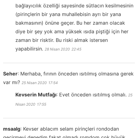
bağlayıcılık özelliği sayesinde sütlacın kesilmesinin
(pirinçlerin bir yana muhallebisin ayrı bir yana
bakmasının) önüne geçer. Bu her zaman olacak
diye bir şey yok ama yüksek ısıda piştiği için her
zaman bir risktir. Bu riski almak istersen
yapabilirsin.
28 Nisan 2020
22:45
Seher
:
Merhaba, fırının önceden ısıtılmış olmasına gerek
var mı?
25 Nisan 2020
17:54
Kevserin Mutfağı
:
Evet önceden ısıtılmış olmalı.
25
Nisan 2020
17:55
msaalg
:
Kevser ablacım selam pirinçleri rondodan
geçirmeyi denedim fakat olmadı romdom çok büyük