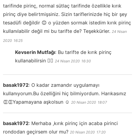
tarifinde pirinç, normal sütlaç tarifinde özellikle kırık
pirinç diye belirtmişsiniz. Sizin tariflerinizde hiç bir şey
tesadüfi değildir 😊 o yüzden sormak istedim kırık pirinç
kullanılabilir değil mi bu tarifte de? Teşekkürler.
24 Nisan
2020
16:25
Kevserin Mutfağı
:
Bu tarifte de kırık pirinç
kullanabilirsin 👍🏻
24 Nisan 2020
16:30
basak1972
:
O kadar zamandır uygulamayı
kullanıyorum.Bu özelliğini hiç bilmiyordum. Harıkasınız
👏👏Yapamayana aşkolsun ☺️
20 Nisan 2020
18:07
basak1972
:
Merhaba ,kırık pirinç için acaba pirinci
rondodan geçirsem olur mu?
20 Nisan 2020
17:20