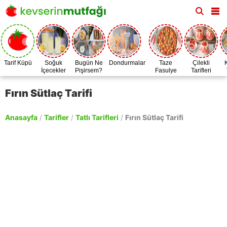
Tarif Küpü
Soğuk
Bugün Ne
Dondurmalar
Taze
Çilekli
İçecekler
Pişirsem?
Fasulye
Tarifleri
Zamanı
Fırın Sütlaç Tarifi
Anasayfa
/
Tarifler
/
Tatlı Tarifleri
/
Fırın Sütlaç Tarifi