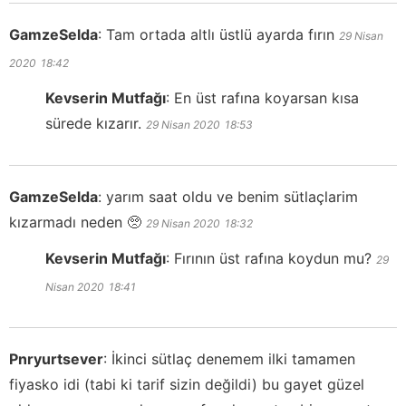
GamzeSelda
:
Tam ortada altlı üstlü ayarda fırın
29 Nisan
2020
18:42
Kevserin Mutfağı
:
En üst rafına koyarsan kısa
sürede kızarır.
29 Nisan 2020
18:53
GamzeSelda
:
yarım saat oldu ve benim sütlaçlarim
kızarmadı neden 🥺
29 Nisan 2020
18:32
Kevserin Mutfağı
:
Fırının üst rafına koydun mu?
29
Nisan 2020
18:41
Pnryurtsever
:
İkinci sütlaç denemem ilki tamamen
fiyasko idi (tabi ki tarif sizin değildi) bu gayet güzel