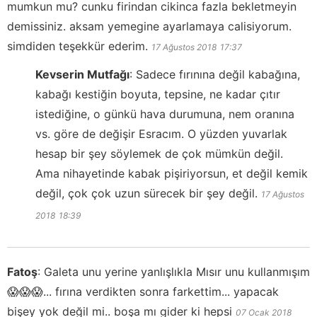
mumkun mu? cunku firindan cikinca fazla bekletmeyin
demissiniz. aksam yemegine ayarlamaya calisiyorum.
simdiden teşekkür ederim.
17 Ağustos 2018
17:37
Kevserin Mutfağı
:
Sadece fırınına değil kabağına,
kabağı kestiğin boyuta, tepsine, ne kadar çıtır
istediğine, o günkü hava durumuna, nem oranına
vs. göre de değişir Esracım. O yüzden yuvarlak
hesap bir şey söylemek de çok mümkün değil.
Ama nihayetinde kabak pişiriyorsun, et değil kemik
değil, çok çok uzun sürecek bir şey değil.
17 Ağustos
2018
18:39
Fatoş
:
Galeta unu yerine yanlışlıkla Mısır unu kullanmışım
😱😱😱... fırına verdikten sonra farkettim... yapacak
bişey yok değil mi.. boşa mı gider ki hepsi
07 Ocak 2018