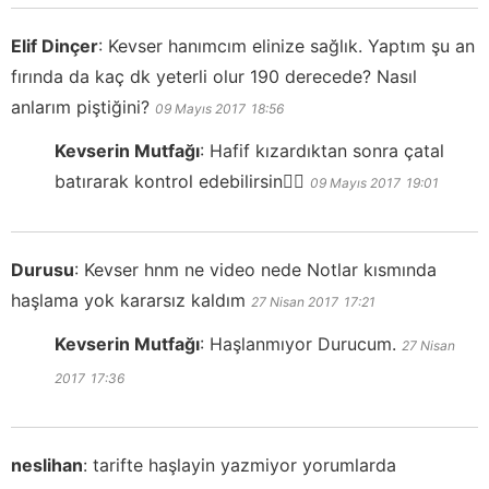
Elif Dinçer
:
Kevser hanımcım elinize sağlık. Yaptım şu an
fırında da kaç dk yeterli olur 190 derecede? Nasıl
anlarım piştiğini?
09 Mayıs 2017
18:56
Kevserin Mutfağı
:
Hafif kızardıktan sonra çatal
batırarak kontrol edebilirsin👍🏻
09 Mayıs 2017
19:01
Durusu
:
Kevser hnm ne video nede Notlar kısmında
haşlama yok kararsız kaldım
27 Nisan 2017
17:21
Kevserin Mutfağı
:
Haşlanmıyor Durucum.
27 Nisan
2017
17:36
neslihan
:
tarifte haşlayin yazmiyor yorumlarda