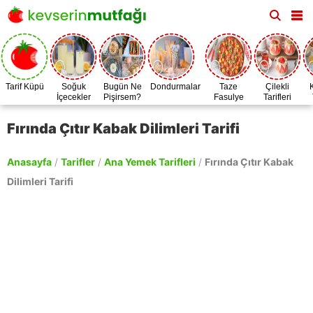
Tarif Küpü
Soğuk
Bugün Ne
Dondurmalar
Taze
Çilekli
İçecekler
Pişirsem?
Fasulye
Tarifleri
Zamanı
Fırında Çıtır Kabak Dilimleri Tarifi
Anasayfa
/
Tarifler
/
Ana Yemek Tarifleri
/
Fırında Çıtır Kabak
Dilimleri Tarifi