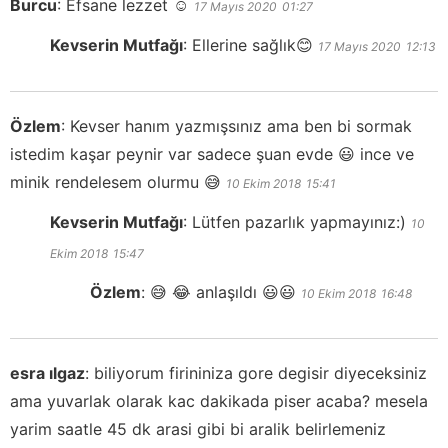
Burcu
:
Efsane lezzet ☺️
17 Mayıs 2020
01:27
Kevserin Mutfağı
:
Ellerine sağlık😊
17 Mayıs 2020
12:13
Özlem
:
Kevser hanım yazmışsınız ama ben bi sormak
istedim kaşar peynir var sadece şuan evde 😃 ince ve
minik rendelesem olurmu 😅
10 Ekim 2018
15:41
Kevserin Mutfağı
:
Lütfen pazarlık yapmayınız:)
10
Ekim 2018
15:47
Özlem
:
😅 😂 anlaşıldı 😃😃
10 Ekim 2018
16:48
esra ılgaz
:
biliyorum firininiza gore degisir diyeceksiniz
ama yuvarlak olarak kac dakikada piser acaba? mesela
yarim saatle 45 dk arasi gibi bi aralik belirlemeniz