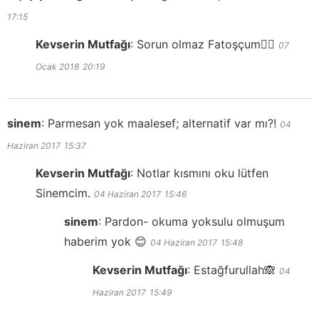
17:15
Kevserin Mutfağı
:
Sorun olmaz Fatoşçum👍🏻
07
Ocak 2018
20:19
sinem
:
Parmesan yok maalesef; alternatif var mı?!
04
Haziran 2017
15:37
Kevserin Mutfağı
:
Notlar kısmını oku lütfen
Sinemcim.
04 Haziran 2017
15:46
sinem
:
Pardon- okuma yoksulu olmuşum
haberim yok 😊
04 Haziran 2017
15:48
Kevserin Mutfağı
:
Estağfurullah🙈
04
Haziran 2017
15:49