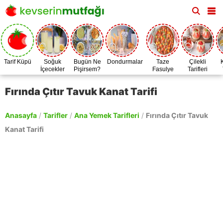
Tarif Küpü
Soğuk
Bugün Ne
Dondurmalar
Taze
Çilekli
İçecekler
Pişirsem?
Fasulye
Tarifleri
Zamanı
Fırında Çıtır Tavuk Kanat Tarifi
Anasayfa
/
Tarifler
/
Ana Yemek Tarifleri
/
Fırında Çıtır Tavuk
Kanat Tarifi