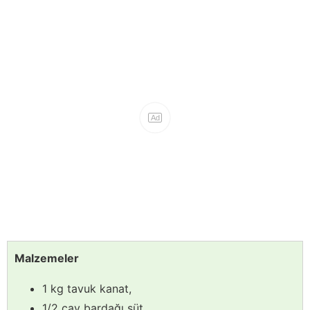
Malzemeler
1 kg tavuk kanat,
1/2 çay bardağı süt,