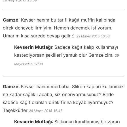
29 Mayıs 2015
23:39
Gamze
:
Kevser hanım bu tarifi kağıt muffin kalıbında
direk deneyebilirmiyim. Hemen denemek istiyorum.
Umarım kısa sürede cevap gelir :)
29 Mayıs 2015
16:50
Kevserin Mutfağı
:
Sadece kağıt kalıp kullanmayı
kastediyorsan şekilleri yamuk olur Gamze'cim.
29
Mayıs 2015
17:33
Gamze
:
Kevser hanım merhaba. Slikon kapları kullanmak
ne kadar sağlıklı acaba, siz öneriyormusunuz? Birde
sadece kağıt olanları direk fırına koyabiliyormuyuz?
Teşekkürler
29 Mayıs 2015
16:47
Kevserin Mutfağı
:
Silikonun kanıtlanmış bir zararı