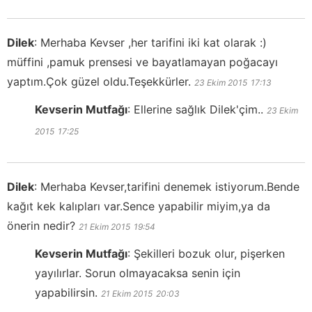
Dilek
:
Merhaba Kevser ,her tarifini iki kat olarak :)
müffini ,pamuk prensesi ve bayatlamayan poğacayı
yaptım.Çok güzel oldu.Teşekkürler.
23 Ekim 2015
17:13
Kevserin Mutfağı
:
Ellerine sağlık Dilek'çim..
23 Ekim
2015
17:25
Dilek
:
Merhaba Kevser,tarifini denemek istiyorum.Bende
kağıt kek kalıpları var.Sence yapabilir miyim,ya da
önerin nedir?
21 Ekim 2015
19:54
Kevserin Mutfağı
:
Şekilleri bozuk olur, pişerken
yayılırlar. Sorun olmayacaksa senin için
yapabilirsin.
21 Ekim 2015
20:03