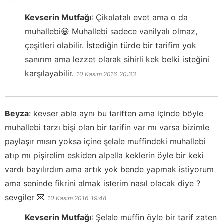
Kevserin Mutfağı
:
Çikolatalı evet ama o da
muhallebi😀 Muhallebi sadece vanilyalı olmaz,
çeşitleri olabilir. İstediğin türde bir tarifim yok
sanırım ama lezzet olarak sihirli kek belki isteğini
karşılayabilir.
10 Kasım 2016
20:33
Beyza
:
kevser abla aynı bu tariften ama içinde böyle
muhallebi tarzı bişi olan bir tarifin var mı varsa bizimle
paylaşır mısın yoksa içine şelale muffindeki muhallebi
atıp mı pişirelim eskiden alpella keklerin öyle bir keki
vardı bayılırdım ama artık yok bende yapmak istiyorum
ama seninde fikrini almak isterim nasıl olacak diye ?
sevgiler 💌
10 Kasım 2016
19:48
Kevserin Mutfağı
:
Şelale muffin öyle bir tarif zaten