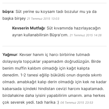
büşra
:
Süt yerine su koysam tadı bozulur mu ya da
başka birşey
21 Temmuz 2015
13:03
Kevserin Mutfağı
:
Süt kıvamında hazırlayacağın
ayran kullanabilirsin Büşra'cım.
21 Temmuz 2015
14:26
Yağmur
:
Kevser hanım iç harcı birbirine tutmadı
dolayısıyla topçuklar yapamadım doğrudüzgün. Birde
benim muffin kalıbım olmadığı için kağıt kalıpta
denedim. 1-2 tanesi eğilip büküldü onun dışında sıkıntı
olmadı. amabkağıt kalıp derin olmadığı için kek ne kadar
kabarsada içindeki hindistan cevizi harcını kapatamadı.
birdahakine daha iyisini yapabilirim umarım. ama herkes
çok severek yedi. tadı harika :)
06 Temmuz 2015
23:53