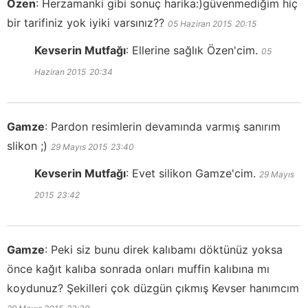
Özen
:
Herzamanki gibi sonuç harika:)güvenmediğim hiç
bir tarifiniz yok iyiki varsınız??
05 Haziran 2015
20:15
Kevserin Mutfağı
:
Ellerine sağlık Özen'cim.
05
Haziran 2015
20:34
Gamze
:
Pardon resimlerin devamında varmış sanırım
slikon ;)
29 Mayıs 2015
23:40
Kevserin Mutfağı
:
Evet silikon Gamze'cim.
29 Mayıs
2015
23:42
Gamze
:
Peki siz bunu direk kalıbamı döktünüz yoksa
önce kağıt kalıba sonrada onları muffin kalıbına mı
koydunuz? Şekilleri çok düzgün çıkmış Kevser hanımcım