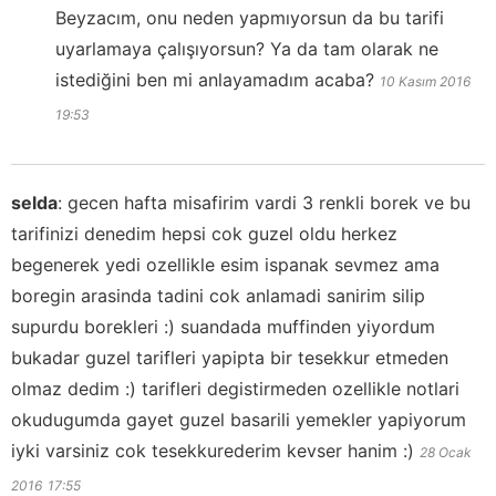
Beyzacım, onu neden yapmıyorsun da bu tarifi
uyarlamaya çalışıyorsun? Ya da tam olarak ne
istediğini ben mi anlayamadım acaba?
10 Kasım 2016
19:53
selda
:
gecen hafta misafirim vardi 3 renkli borek ve bu
tarifinizi denedim hepsi cok guzel oldu herkez
begenerek yedi ozellikle esim ispanak sevmez ama
boregin arasinda tadini cok anlamadi sanirim silip
supurdu borekleri :) suandada muffinden yiyordum
bukadar guzel tarifleri yapipta bir tesekkur etmeden
olmaz dedim :) tarifleri degistirmeden ozellikle notlari
okudugumda gayet guzel basarili yemekler yapiyorum
iyki varsiniz cok tesekkurederim kevser hanim :)
28 Ocak
2016
17:55