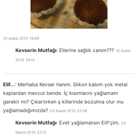
10 Aralık 2015
19:09
Kevserin Mutfağı
:
Ellerine sağlık canım???
10 Aralık
2015
19:15
Elif...
:
Merhaba Kevser hanım. Slikon kabım yok metal
kaplardan mevcut bende. İç kısımlarını yağlamam
gerekir mi? Çıkartırken ş killerinde bozulma olur mu
yağlamadığımızda?
03 Kasım 2015
22:08
Kevserin Mutfağı
:
Evet yağlamalısın Elif'çim.
03
Kasım 2015
22:12