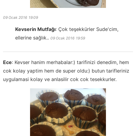
09 Ocak 2016
19:09
Kevserin Mutfağı
:
Çok teşekkürler Sude'cim,
ellerine sağlık..
09 Ocak 2016
19:59
Ece
:
Kevser hanim merhabalar:) tarifinizi denedim, hem
cok kolay yaptim hem de super oldu:) butun tarifleriniz
uygulamasi kolay ve anlasilir cok cok tesekkurler.