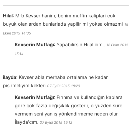
Hilal
:
Mrb Kevser hanim, benim muffin kaliplari cok
buyuk olanlardan bunlarlada yapilir mi yoksa olmazmi
18
Ekim 2015
14:35
Kevserin Mutfağı
:
Yapabilirsin Hilal'cim..
18 Ekim 2015
15:14
ilayda
:
Kevser abla merhaba ortalama ne kadar
pisirmeliyim kekleri
07 Eylül 2015
18:29
Kevserin Mutfağı
:
Fırınına ve kullandığın kaplara
göre çok fazla değişiklik gösterir, o yüzden süre
vermem seni yanlış yönlendirmeme neden olur
İlayda'cım.
07 Eylül 2015
19:12