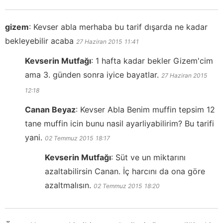
gizem
:
Kevser abla merhaba bu tarif dışarda ne kadar
bekleyebilir acaba
27 Haziran 2015
11:41
Kevserin Mutfağı
:
1 hafta kadar bekler Gizem'cim
ama 3. günden sonra iyice bayatlar.
27 Haziran 2015
12:18
Canan Beyaz
:
Kevser Abla Benim muffin tepsim 12
tane muffin icin bunu nasil ayarliyabilirim? Bu tarifi
yani.
02 Temmuz 2015
18:17
Kevserin Mutfağı
:
Süt ve un miktarını
azaltabilirsin Canan. İç harcını da ona göre
azaltmalısın.
02 Temmuz 2015
18:20