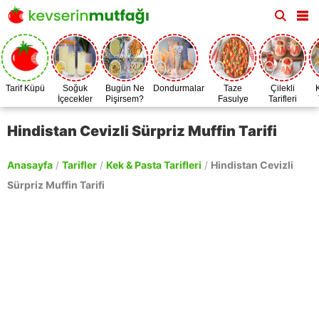
Tarif Küpü
Soğuk
Bugün Ne
Dondurmalar
Taze
Çilekli
İçecekler
Pişirsem?
Fasulye
Tarifleri
Zamanı
Hindistan Cevizli Sürpriz Muffin Tarifi
Anasayfa
/
Tarifler
/
Kek & Pasta Tarifleri
/
Hindistan Cevizli
Sürpriz Muffin Tarifi