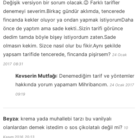
Değişik versiyon bir sorum olacak.😉 Farklı tarifler
denemeyi severim.Birkaç gündür aklımda, tencerede
fincanda kekler oluyor ya ondan yapmak istiyorumDaha
önce de yaptım ama sade kekti..Sizin tarifi görünce
dedim tamda böyle bişey istiyordum zaten.Sade
olmasın kekim. Sizce nasıl olur bu fikir.Aynı şekilde
yapsam tarifide tencerede, fincanda pişirsem?
24 Ocak
2017
08:31
Kevserin Mutfağı
:
Denemediğim tarif ve yöntemler
hakkında yorum yapamam Mihribancım.
24 Ocak 2017
09:19
Beyza
:
krema yada muhallebi tarzı bu vanilyalı
olanlardan demek istedim o sos çikolatalı değil mi?
10
Kasım 2016
20:13