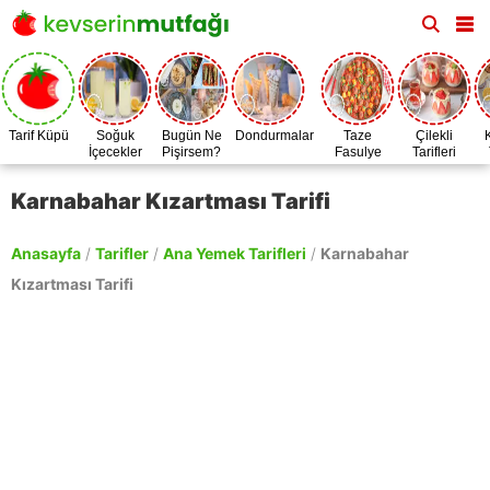
Tarif Küpü
Soğuk
Bugün Ne
Dondurmalar
Taze
Çilekli
İçecekler
Pişirsem?
Fasulye
Tarifleri
Zamanı
Karnabahar Kızartması Tarifi
Anasayfa
/
Tarifler
/
Ana Yemek Tarifleri
/
Karnabahar
Kızartması Tarifi