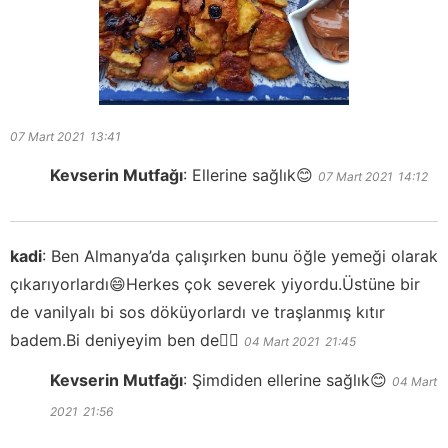
07 Mart 2021
13:41
Kevserin Mutfağı
:
Ellerine sağlık😊
07 Mart 2021
14:12
kadi
:
Ben Almanya’da çalışırken bunu öğle yemeği olarak
çıkarıyorlardı😄Herkes çok severek yiyordu.Üstüne bir
de vanilyalı bi sos döküyorlardı ve traşlanmış kıtır
badem.Bi deniyeyim ben de👍🏻
04 Mart 2021
21:45
Kevserin Mutfağı
:
Şimdiden ellerine sağlık😊
04 Mart
2021
21:56