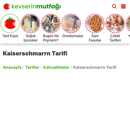
Tarif Küpü
Soğuk
Bugün Ne
Dondurmalar
Taze
Çilekli
İçecekler
Pişirsem?
Fasulye
Tarifleri
Zamanı
Kaiserschmarrn Tarifi
Anasayfa
/
Tarifler
/
Kahvaltılıklar
/
Kaiserschmarrn Tarifi