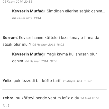
06 Kasım 2014
20:35
Kevserin Mutfağı
:
Şimdiden ellerine sağlık canım...
06 Kasım 2014
21:14
Berram
:
Kevser hanım köfteleri kızartmayıp fırına da
atsak olur mu..?
06 Haziran 2014
18:03
Kevserin Mutfağı
:
Yağlı kıyma kullanırsan olur
canım.
06 Haziran 2014
19:14
Yeliz
:
çok lezzetli bir köfte tarifi
11 Mayıs 2014
00:02
zehra
:
bu köfteyi bende yaptım lefiz oldu
24 Mart 2014
11:15