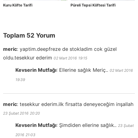
Kuru Köfte Tarifi
Püreli Tepsi Köftesi Tarifi
Toplam 52 Yorum
meric
:
yaptim.deepfreze de stokladim cok güzel
oldu.tesekkur ederim
02 Mart 2016
19:15
Kevserin Mutfağı
:
Ellerine sağlık Meriç..
02 Mart 2016
19:39
meric
:
tesekkur ederim.ilk firsatta deneyeceğim inşallah
23 Şubat 2016
20:20
Kevserin Mutfağı
:
Şimdiden ellerine sağlık..
23 Şubat
2016
21:03