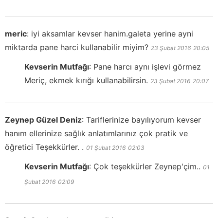
meric
:
iyi aksamlar kevser hanim.galeta yerine ayni
miktarda pane harci kullanabilir miyim?
23 Şubat 2016
20:05
Kevserin Mutfağı
:
Pane harcı aynı işlevi görmez
Meriç, ekmek kırığı kullanabilirsin.
23 Şubat 2016
20:07
Zeynep Güzel Deniz
:
Tariflerinize bayılıyorum kevser
hanım ellerinize sağlık anlatımlarınız çok pratik ve
öğretici Teşekkürler. .
01 Şubat 2016
02:03
Kevserin Mutfağı
:
Çok teşekkürler Zeynep'çim..
01
Şubat 2016
02:09