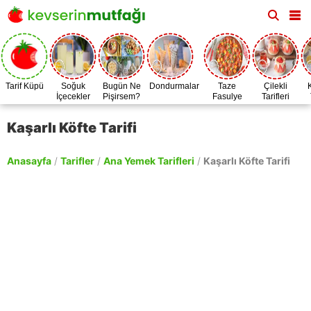
Tarif Küpü
Soğuk
Bugün Ne
Dondurmalar
Taze
Çilekli
İçecekler
Pişirsem?
Fasulye
Tarifleri
Zamanı
Kaşarlı Köfte Tarifi
Anasayfa
/
Tarifler
/
Ana Yemek Tarifleri
/
Kaşarlı Köfte Tarifi