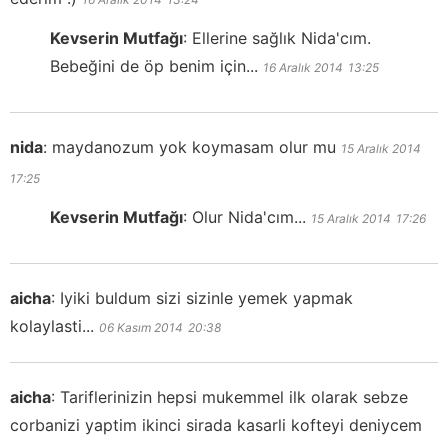
Kevserin Mutfağı
:
Ellerine sağlık Nida'cım.
Bebeğini de öp benim için...
16 Aralık 2014
13:25
nida
:
maydanozum yok koymasam olur mu
15 Aralık 2014
17:25
Kevserin Mutfağı
:
Olur Nida'cım...
15 Aralık 2014
17:26
aicha
:
Iyiki buldum sizi sizinle yemek yapmak
kolaylasti...
06 Kasım 2014
20:38
aicha
:
Tariflerinizin hepsi mukemmel ilk olarak sebze
corbanizi yaptim ikinci sirada kasarli kofteyi deniycem