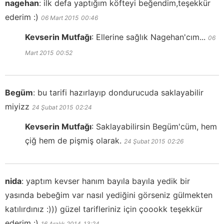
nagehan
:
ilk defa yaptığım köfteyi beğendim,teşekkür
ederim :)
06 Mart 2015
00:46
Kevserin Mutfağı
:
Ellerine sağlık Nagehan'cım...
06
Mart 2015
00:52
Begüm
:
bu tarifi hazırlayıp dondurucuda saklayabilir
miyizz
24 Şubat 2015
02:24
Kevserin Mutfağı
:
Saklayabilirsin Begüm'cüm, hem
çiğ hem de pişmiş olarak.
24 Şubat 2015
02:26
nida
:
yaptım kevser hanım bayıla bayıla yedik bir
yasında bebeğim var nasıl yediğini görseniz gülmekten
katılırdınız :))) güzel tarifleriniz için çoookk teşekkür
ederim :)
16 Aralık 2014
13:24