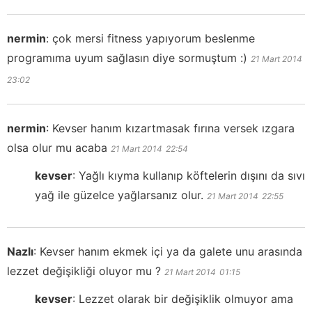
nermin
:
çok mersi fitness yapıyorum beslenme
programıma uyum sağlasın diye sormuştum :)
21 Mart 2014
23:02
nermin
:
Kevser hanım kızartmasak fırına versek ızgara
olsa olur mu acaba
21 Mart 2014
22:54
kevser
:
Yağlı kıyma kullanıp köftelerin dışını da sıvı
yağ ile güzelce yağlarsanız olur.
21 Mart 2014
22:55
Nazlı
:
Kevser hanım ekmek içi ya da galete unu arasında
lezzet değişikliği oluyor mu ?
21 Mart 2014
01:15
kevser
:
Lezzet olarak bir değişiklik olmuyor ama