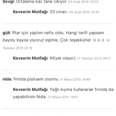
Sevgi
:
Ortalama kac tane cikiyor
05 Ocak 2016
23:03
Kevserin Mutfağı
:
20 civarı.
05 Ocak 2016
23:55
güli
:
İftar için yaptım nefis oldu. Hangi tarifi yapsam
bayılıy bayıla yiyoruz eşimle. Çok teşekkürler ☺️☺️☺️
16
Temmuz 2015
22:19
Kevserin Mutfağı
:
Afiyet olsun:)
17 Temmuz 2015
08:17
nida
:
firinda pisirsem olurmu
31 Mayıs 2015
18:48
Kevserin Mutfağı
:
Yağlı kıyma kullanarak fırında da
yapabilirsin Nida.
31 Mayıs 2015
19:01