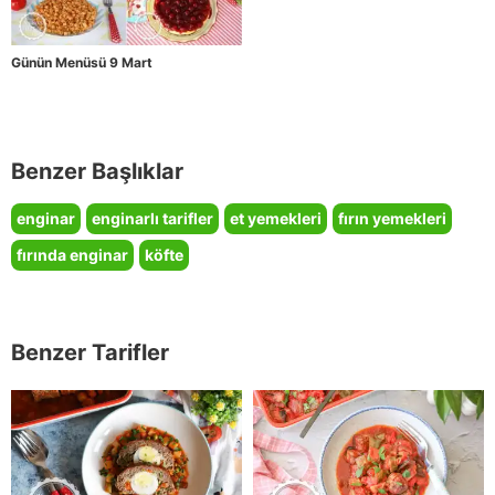
Günün Menüsü 9 Mart
Benzer Başlıklar
enginar
enginarlı tarifler
et yemekleri
fırın yemekleri
fırında enginar
köfte
Benzer Tarifler