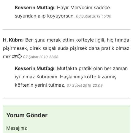
Kevserin Mutfağı
:
Hayır Mervecim sadece
suyundan alıp koyuyorsun.
08 Şubat 2019
15:00
H. Kübra
:
Ben şunu merak ettim köfteyle ilgili, hiç fırında
pişirmesek, direk salçalı suda pişirsek daha pratik olmaz
mı? 🙈😅
07 Şubat 2019
22:58
Kevserin Mutfağı
:
Mutfakta pratik olan her zaman
iyi olmaz Kübracım. Haşlanmış köfte kızarmış
köftenin yerini tutmaz.
07 Şubat 2019
23:09
Yorum Gönder
Mesajınız