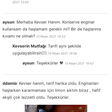
2021
13:05
aysun
:
Merhaba Kevser Hanım. Konserve enginar
kullansam da haşlamam gerekir mi? Bir de haşlanma
kıvamı ne olmalı?
15 Nisan 2021
14:33
Kevserin Mutfağı
:
Tarifi aynı şekilde
uygulayabilirsin👍🏻
15 Nisan 2021
16:38
aysun
:
Teşekkürler 💖
15 Nisan 2021
16:42
ddamla
:
Kevser hanım, tarif harika oldu. Enginarları
haşlarken kararmaması için limon sıktım biraz , hafif
ekşili çok lezzetli oldu. Teşekkürler.