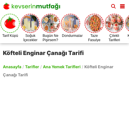
Tarif Küpü
Soğuk
Bugün Ne
Dondurmalar
Taze
Çilekli
İçecekler
Pişirsem?
Fasulye
Tarifleri
Zamanı
Köfteli Enginar Çanağı Tarifi
Anasayfa
/
Tarifler
/
Ana Yemek Tarifleri
/
Köfteli Enginar
Çanağı Tarifi