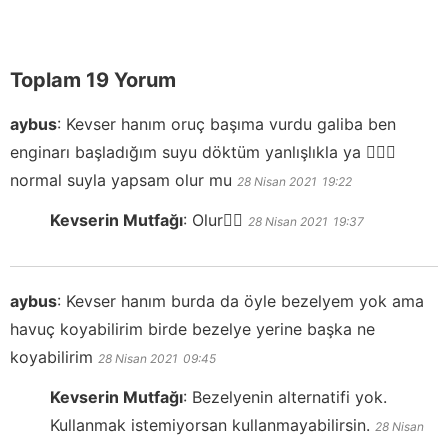
Toplam 19 Yorum
aybus
:
Kevser hanım oruç başıma vurdu galiba ben
enginarı başladığım suyu döktüm yanlışlıkla ya 🤦🏻‍♀️
normal suyla yapsam olur mu
28 Nisan 2021
19:22
Kevserin Mutfağı
:
Olur👍🏻
28 Nisan 2021
19:37
aybus
:
Kevser hanım burda da öyle bezelyem yok ama
havuç koyabilirim birde bezelye yerine başka ne
koyabilirim
28 Nisan 2021
09:45
Kevserin Mutfağı
:
Bezelyenin alternatifi yok.
Kullanmak istemiyorsan kullanmayabilirsin.
28 Nisan