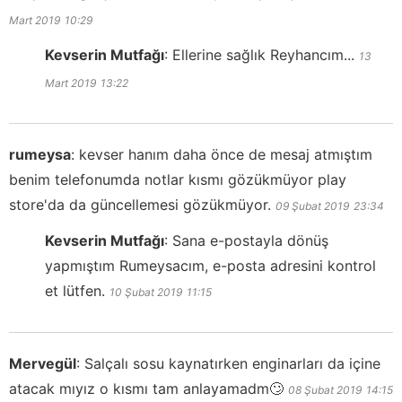
Mart 2019
10:29
Kevserin Mutfağı
:
Ellerine sağlık Reyhancım...
13
Mart 2019
13:22
rumeysa
:
kevser hanım daha önce de mesaj atmıştım
benim telefonumda notlar kısmı gözükmüyor play
store'da da güncellemesi gözükmüyor.
09 Şubat 2019
23:34
Kevserin Mutfağı
:
Sana e-postayla dönüş
yapmıştım Rumeysacım, e-posta adresini kontrol
et lütfen.
10 Şubat 2019
11:15
Mervegül
:
Salçalı sosu kaynatırken enginarları da içine
atacak mıyız o kısmı tam anlayamadm🙄
08 Şubat 2019
14:15