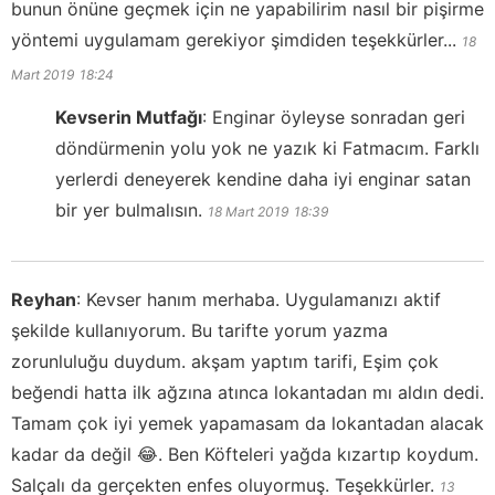
bunun önüne geçmek için ne yapabilirim nasıl bir pişirme
yöntemi uygulamam gerekiyor şimdiden teşekkürler...
18
Mart 2019
18:24
Kevserin Mutfağı
:
Enginar öyleyse sonradan geri
döndürmenin yolu yok ne yazık ki Fatmacım. Farklı
yerlerdi deneyerek kendine daha iyi enginar satan
bir yer bulmalısın.
18 Mart 2019
18:39
Reyhan
:
Kevser hanım merhaba. Uygulamanızı aktif
şekilde kullanıyorum. Bu tarifte yorum yazma
zorunluluğu duydum. akşam yaptım tarifi, Eşim çok
beğendi hatta ilk ağzına atınca lokantadan mı aldın dedi.
Tamam çok iyi yemek yapamasam da lokantadan alacak
kadar da değil 😂. Ben Köfteleri yağda kızartıp koydum.
Salçalı da gerçekten enfes oluyormuş. Teşekkürler.
13