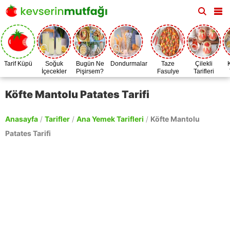
Tarif Küpü
Soğuk
Bugün Ne
Dondurmalar
Taze
Çilekli
İçecekler
Pişirsem?
Fasulye
Tarifleri
Zamanı
Köfte Mantolu Patates Tarifi
Anasayfa
/
Tarifler
/
Ana Yemek Tarifleri
/
Köfte Mantolu
Patates Tarifi