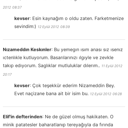
2012
08:37
kevser
:
Esin kaynağım o oldu zaten. Farketmenize
sevindim:)
12 Eylül 2012
08:39
Nızameddın Keskınler
:
Bu yemegın ısım anası sız ısenız
ıctenlıkle kutluyorum. Basarılarınızı ılgıyle ve zevkle
takıp edıyorum. Saglıklar mutluluklar dılerım..
11 Eylül 2012
20:17
kevser
:
Çok teşekkür ederim Nizameddin Bey.
Evet naçizane bana ait bir isim bu.
12 Eylül 2012
06:28
Elif'in defterinden
:
Ne de güzel olmuş hakikaten. O
minik patatesler baharatlanıp tereyağıyla da fırında