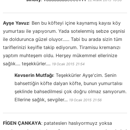
Ayşe Yavuz
:
Ben bu köfteyi içine kaynamış kayısı köy
yumurtası ile yapıyorum. Yada sotelenmiş sebze çeşnisi
ile doldurunca güzel oluyor...... Tabi bu arada sizin tüm
tariflerinizi keyifle takip ediyorum. Tiramisu kremanızı
yaptım muhteşem oldu. Herşey mükemmel ellerinize
sağlık.... teşekkürler....
19 Ocak 2015
21:54
Kevserin Mutfağı
:
Teşekkürler Ayşe'cim. Senin
bahsettiğin köfte dalyan köfte, bunun yumurtalısı
şeklinde bahsedilmesi çok doğru olmaz sanıyorum.
Ellerine sağlık, sevgiler...
19 Ocak 2015
21:56
FİGEN ÇANKAYA
:
patateslerı haslıyormuyz yoksa