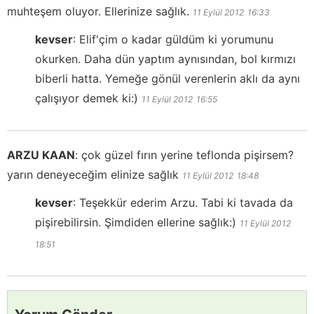
muhteşem oluyor. Ellerinize sağlık.
11 Eylül 2012
16:33
kevser
:
Elif'çim o kadar güldüm ki yorumunu
okurken. Daha dün yaptım aynısından, bol kırmızı
biberli hatta. Yemeğe gönül verenlerin aklı da aynı
çalışıyor demek ki:)
11 Eylül 2012
16:55
ARZU KAAN
:
çok güzel fırın yerine teflonda pişirsem?
yarın deneyeceğim elinize sağlık
11 Eylül 2012
18:48
kevser
:
Teşekkür ederim Arzu. Tabi ki tavada da
pişirebilirsin. Şimdiden ellerine sağlık:)
11 Eylül 2012
18:51