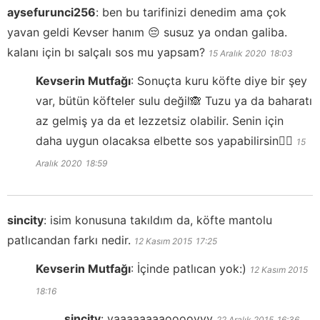
aysefurunci256
:
ben bu tarifinizi denedim ama çok
yavan geldi Kevser hanım 😔 susuz ya ondan galiba.
kalanı için bı salçalı sos mu yapsam?
15 Aralık 2020
18:03
Kevserin Mutfağı
:
Sonuçta kuru köfte diye bir şey
var, bütün köfteler sulu değil🙈 Tuzu ya da baharatı
az gelmiş ya da et lezzetsiz olabilir. Senin için
daha uygun olacaksa elbette sos yapabilirsin👍🏻
15
Aralık 2020
18:59
sincity
:
isim konusuna takıldım da, köfte mantolu
patlıcandan farkı nedir.
12 Kasım 2015
17:25
Kevserin Mutfağı
:
İçinde patlıcan yok:)
12 Kasım 2015
18:16
sincity
:
vaaaaaaaaoooovvv
22 Aralık 2015
16:36