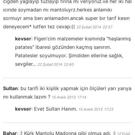
cıgden yaglayıp tuzlayıp fırına mı verıyoruz.ve her ıkı hal
ıcınde soymadan mı mantoluyrz.herkes anlamıkı
sormuyr ama ben anlamadım.ancak super bır tarıf kesın
deneyecem* lutfen tez cevap:((
22 Şubat 2014
22:37
kevser
:
Figen'cim malzemeler kısmında "haşlanmış
patates" ibaresi gözünden kaçmış sanırım.
Patatesler soyulmuyor. Şimdiden ellerine sağlık,
sevgiler...
22 Şubat 2014
22:40
Sultan
:
bu tarifi iki kişilik yapmak için ölçüleri yarı yarıya
mı kullanmak lazım ?
15 Aralık 2013
17:14
kevser
:
Evet Sultan Hanım.
15 Aralık 2013
17:23
Bahar
:
:) Kürk Mantolu Madonna gibi olmuş adı. :)
12 Eylül