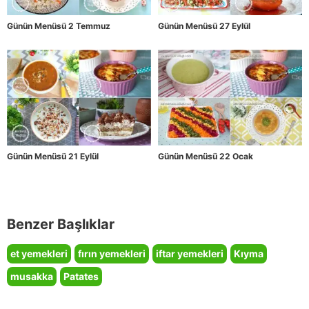
Günün Menüsü 2 Temmuz
Günün Menüsü 27 Eylül
Günün Menüsü 21 Eylül
Günün Menüsü 22 Ocak
Benzer Başlıklar
et yemekleri
fırın yemekleri
iftar yemekleri
Kıyma
musakka
Patates