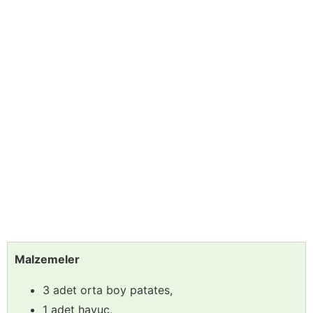
Malzemeler
3 adet orta boy patates,
1 adet havuç,