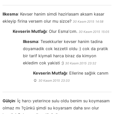
Ilkesma
:
Kevser hanim simdi hazirlasam aksam kasar
ekleyip firina versem olur mu sizce?
30 Kasım 2015
14:58
Kevserin Mutfağı
:
Olur Esma'cım.
30 Kasım 2015
15:05
Ilkesma
:
Tesekkurler kevser hanim tadina
doyamadik cok lezzetli oldu :) cok da pratik
bir tarif kiymali harca biraz da kimyon
ekledim cok yakisti :)
30 Kasım 2015
23:32
Kevserin Mutfağı
:
Ellerine sağlık canım
☺️
30 Kasım 2015
23:33
Gülçin
:
İç harcı yeterince sulu oldu benim su koymasam
olmaz mı ?çünkü şimdi su koyarsam daha sıvı olur