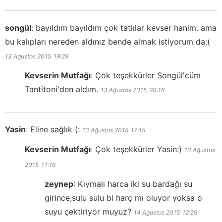
songül
:
bayıldım bayıldım çok tatlılar kevser hanim. ama
bu kalıpları nereden aldınız bende almak istiyorum da:(
13 Ağustos 2015
19:29
Kevserin Mutfağı
:
Çok teşekkürler Songül'cüm
Tantitoni'den aldım.
13 Ağustos 2015
20:18
Yasin
:
Eline sağlık (:
13 Ağustos 2015
17:15
Kevserin Mutfağı
:
Çok teşekkürler Yasin:)
13 Ağustos
2015
17:16
zeynep
:
Kıymalı harca iki su bardağı su
girince,sulu sulu bi harç mı oluyor yoksa o
suyu çektiriyor muyuz?
14 Ağustos 2015
12:29