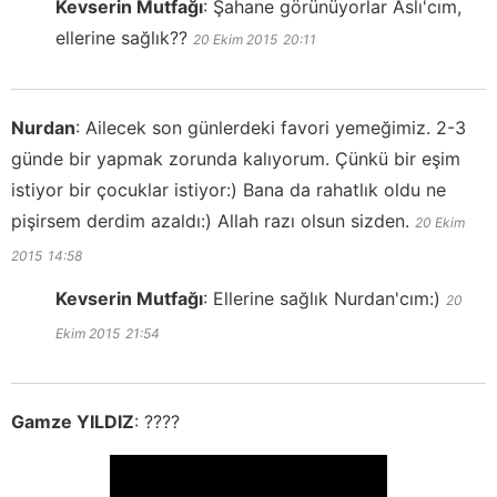
Kevserin Mutfağı
:
Şahane görünüyorlar Aslı'cım,
ellerine sağlık??
20 Ekim 2015
20:11
Nurdan
:
Ailecek son günlerdeki favori yemeğimiz. 2-3
günde bir yapmak zorunda kalıyorum. Çünkü bir eşim
istiyor bir çocuklar istiyor:) Bana da rahatlık oldu ne
pişirsem derdim azaldı:) Allah razı olsun sizden.
20 Ekim
2015
14:58
Kevserin Mutfağı
:
Ellerine sağlık Nurdan'cım:)
20
Ekim 2015
21:54
Gamze YILDIZ
:
????