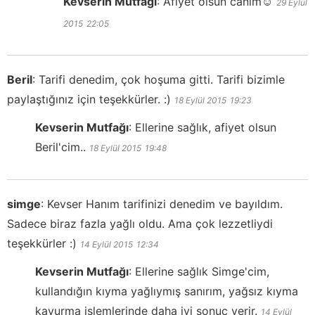
Kevserin Mutfağı
:
Afiyet olsun canım☺️
29 Eylül
2015
22:05
Beril
:
Tarifi denedim, çok hoşuma gitti. Tarifi bizimle
paylaştığınız için teşekkürler. :)
18 Eylül 2015
19:23
Kevserin Mutfağı
:
Ellerine sağlık, afiyet olsun
Beril'cim..
18 Eylül 2015
19:48
simge
:
Kevser Hanım tarifinizi denedim ve bayıldım.
Sadece biraz fazla yağlı oldu. Ama çok lezzetliydi
teşekkürler :)
14 Eylül 2015
12:34
Kevserin Mutfağı
:
Ellerine sağlık Simge'cim,
kullandığın kıyma yağlıymış sanırım, yağsız kıyma
kavurma işlemlerinde daha iyi sonuç verir.
14 Eylül