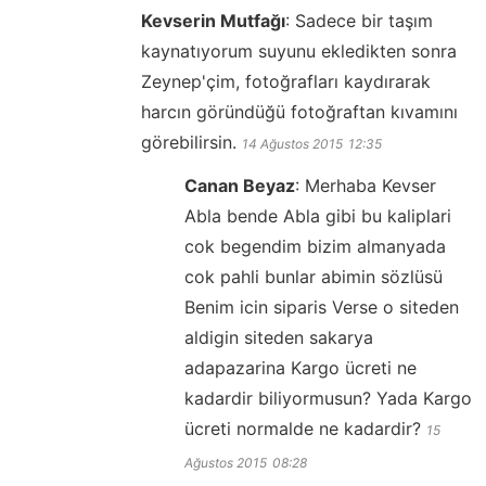
Kevserin Mutfağı
:
Sadece bir taşım
kaynatıyorum suyunu ekledikten sonra
Zeynep'çim, fotoğrafları kaydırarak
harcın göründüğü fotoğraftan kıvamını
görebilirsin.
14 Ağustos 2015
12:35
Canan Beyaz
:
Merhaba Kevser
Abla bende Abla gibi bu kaliplari
cok begendim bizim almanyada
cok pahli bunlar abimin sözlüsü
Benim icin siparis Verse o siteden
aldigin siteden sakarya
adapazarina Kargo ücreti ne
kadardir biliyormusun? Yada Kargo
ücreti normalde ne kadardir?
15
Ağustos 2015
08:28