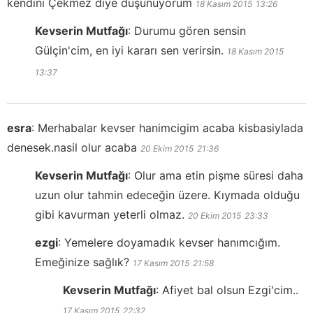
kendini Çekmez diye düşünüyorum
18 Kasım 2015
13:26
Kevserin Mutfağı
:
Durumu gören sensin
Gülçin'cim, en iyi kararı sen verirsin.
18 Kasım 2015
13:37
esra
:
Merhabalar kevser hanimcigim acaba kisbasiylada
denesek.nasil olur acaba
20 Ekim 2015
21:36
Kevserin Mutfağı
:
Olur ama etin pişme süresi daha
uzun olur tahmin edeceğin üzere. Kıymada olduğu
gibi kavurman yeterli olmaz.
20 Ekim 2015
23:33
ezgi
:
Yemelere doyamadık kevser hanımcığım.
Emeğinize sağlık?
17 Kasım 2015
21:58
Kevserin Mutfağı
:
Afiyet bal olsun Ezgi'cim..
17 Kasım 2015
22:32