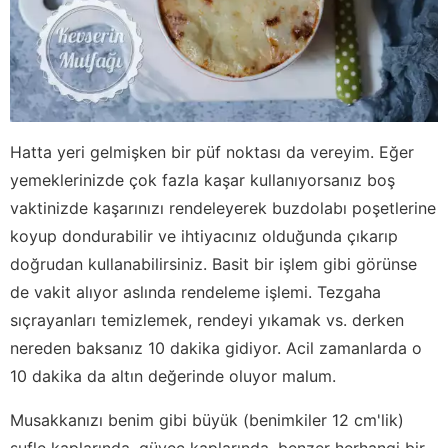
Hatta yeri gelmişken bir püf noktası da vereyim. Eğer
yemeklerinizde çok fazla kaşar kullanıyorsanız boş
vaktinizde kaşarınızı rendeleyerek buzdolabı poşetlerine
koyup dondurabilir ve ihtiyacınız olduğunda çıkarıp
doğrudan kullanabilirsiniz. Basit bir işlem gibi görünse
de vakit alıyor aslında rendeleme işlemi. Tezgaha
sıçrayanları temizlemek, rendeyi yıkamak vs. derken
nereden baksanız 10 dakika gidiyor. Acil zamanlarda o
10 dakika da altın değerinde oluyor malum.
Musakkanızı benim gibi büyük (benimkiler 12 cm'lik)
sufle kaplarında, güveç kaplarında, benzer herhangi bir