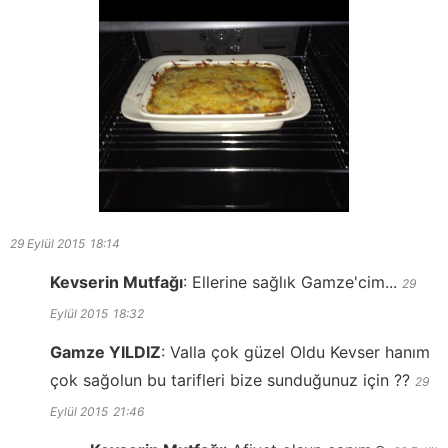
29 Eylül 2015
18:14
Kevserin Mutfağı
:
Ellerine sağlık Gamze'cim...
29
Eylül 2015
18:32
Gamze YILDIZ
:
Valla çok güzel Oldu Kevser hanım
çok sağolun bu tarifleri bize sunduğunuz için ??
29
Eylül 2015
21:46