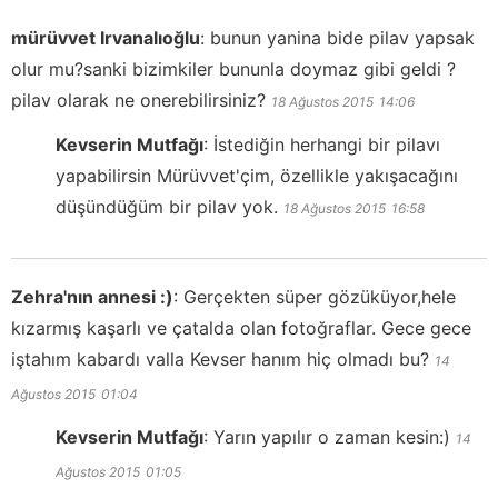
mürüvvet Irvanalıoğlu
:
bunun yanina bide pilav yapsak
olur mu?sanki bizimkiler bununla doymaz gibi geldi ?
pilav olarak ne onerebilirsiniz?
18 Ağustos 2015
14:06
Kevserin Mutfağı
:
İstediğin herhangi bir pilavı
yapabilirsin Mürüvvet'çim, özellikle yakışacağını
düşündüğüm bir pilav yok.
18 Ağustos 2015
16:58
Zehra'nın annesi :)
:
Gerçekten süper gözüküyor,hele
kızarmış kaşarlı ve çatalda olan fotoğraflar. Gece gece
iştahım kabardı valla Kevser hanım hiç olmadı bu?
14
Ağustos 2015
01:04
Kevserin Mutfağı
:
Yarın yapılır o zaman kesin:)
14
Ağustos 2015
01:05