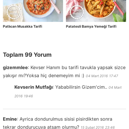
Patlıcan Musakka Tarifi
Patatesli Bamya Yemeği Tarifi
Toplam 99 Yorum
gizemmlee
:
Kevser Hanım bu tarifi tavukla yapsak sizce
yakışır mı?Yoksa hiç denemeyim mi :)
04 Mart 2016
17:47
Kevserin Mutfağı
:
Yababilirsin Gizem'cim..
04 Mart
2016
19:46
Emine
:
Ayrica dondurulmus sisisi pisirdikten sonra
tekrar dondurucuya atsam olurmu?
15 Şubat 2016
23:46