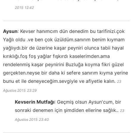
2015
12:42
Aysun
:
Kevser hanımcım dün denedim bu tarifinizi.çok
Yağlı oldu .ve ben çok üzüldüm.sanırım benim kıymam
yağlıydı.bir de üzerine kaşar peyniri olunca tabii hayal
kırıklığı.foş foş yağlar fışkırdı kaselerimden.ama
rendelenmiş kaşar peynirini Buzluğa koyma fikri güzel
gerçekten.neyse bir daha ki sefere sanırım kıyma yerine
bunu et ile deneyeceğim.sevgiyle ve afiyetle kalın.
23
Ağustos 2015
23:29
Kevserin Mutfağı
:
Geçmiş olsun Aysun'cum, bir
sonraki denemen için şimdiden ellerine sağlık..
23
Ağustos 2015
23:40