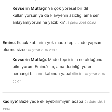
Kevserin Mutfağı
:
Ya çok yöresel bir dil
kullanıyorsun ya da klavyenin azizliği ama seni
anlayamıyorum ne yazık ki?
16 Şubat 2016
00:02
Emine
:
Kucuk kablarim yok mado tepsisinde yapsam
olurmu sizce
15 Şubat 2016
23:45
Kevserin Mutfağı
:
Mado tepsisinin ne olduğunu
bilmiyorum Emine'cim, ama derinliği yeterli
herhangi bir fırın kabında yapabilirsin.
16 Şubat 2016
00:01
kadriye
:
Bezelyede ekleyebilirmiyim acaba
04 Şubat 2016
13:18