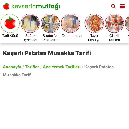
Tarif Küpü
Soğuk
Bugün Ne
Dondurmalar
Taze
Çilekli
İçecekler
Pişirsem?
Fasulye
Tarifleri
Zamanı
Kaşarlı Patates Musakka Tarifi
Anasayfa
/
Tarifler
/
Ana Yemek Tarifleri
/
Kaşarlı Patates
Musakka Tarifi