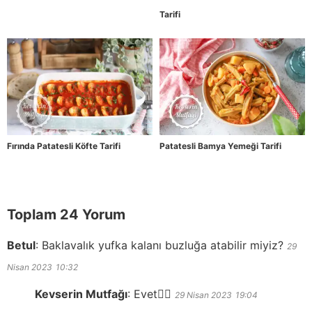
Tarifi
Fırında Patatesli Köfte Tarifi
Patatesli Bamya Yemeği Tarifi
Toplam 24 Yorum
Betul
:
Baklavalık yufka kalanı buzluğa atabilir miyiz?
29
Nisan 2023
10:32
Kevserin Mutfağı
:
Evet👍🏻
29 Nisan 2023
19:04