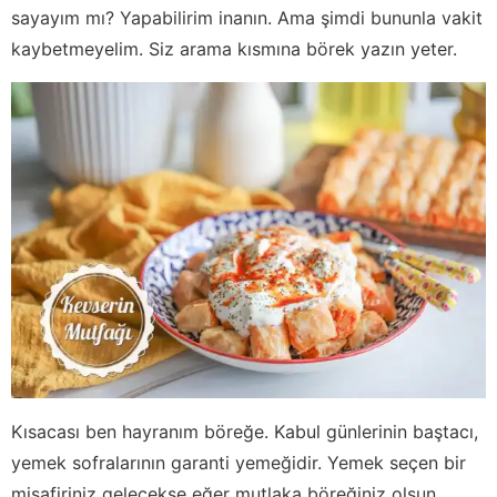
sayayım mı? Yapabilirim inanın. Ama şimdi bununla vakit
kaybetmeyelim. Siz arama kısmına börek yazın yeter.
Kısacası ben hayranım böreğe. Kabul günlerinin baştacı,
yemek sofralarının garanti yemeğidir. Yemek seçen bir
misafiriniz gelecekse eğer mutlaka böreğiniz olsun