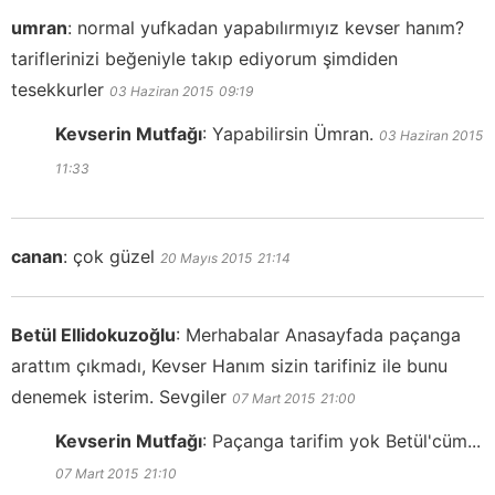
umran
:
normal yufkadan yapabılırmıyız kevser hanım?
tariflerinizi beğeniyle takıp ediyorum şimdiden
tesekkurler
03 Haziran 2015
09:19
Kevserin Mutfağı
:
Yapabilirsin Ümran.
03 Haziran 2015
11:33
canan
:
çok güzel
20 Mayıs 2015
21:14
Betül Ellidokuzoğlu
:
Merhabalar Anasayfada paçanga
arattım çıkmadı, Kevser Hanım sizin tarifiniz ile bunu
denemek isterim. Sevgiler
07 Mart 2015
21:00
Kevserin Mutfağı
:
Paçanga tarifim yok Betül'cüm...
07 Mart 2015
21:10