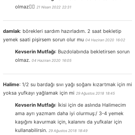
olmaz👍🏻
21 Nisan 2022
22:31
damlak
:
börekleri sardım hazırladım. 2 saat bekletip
yemek saati pişirsem sorun olur mu
04 Haziran 2020
16:02
Kevserin Mutfağı
:
Buzdolabında bekletirsen sorun
olmaz.
04 Haziran 2020
16:05
Halime
:
1/2 su bardağı sıvı yağı soğanı kızartmak için mi
yoksa yufkayı yağlamak için mi
29 Ağustos 2018
18:45
Kevserin Mutfağı
:
İkisi için de aslında Halimecim
ama ayrı yazmam daha iyi olurmuş:/ 3-4 yemek
kaşığını kavurmak için, kalanını da yufkalar için
kullanabilirsin.
29 Ağustos 2018
18:49