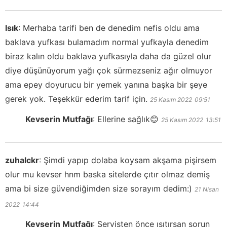
Isık
:
Merhaba tarifi ben de denedim nefis oldu ama
baklava yufkası bulamadım normal yufkayla denedim
biraz kalın oldu baklava yufkasıyla daha da güzel olur
diye düşünüyorum yağı çok sürmezseniz ağır olmuyor
ama epey doyurucu bir yemek yanına başka bir şeye
gerek yok. Teşekkür ederim tarif için.
25 Kasım 2022
09:51
Kevserin Mutfağı
:
Ellerine sağlık😊
25 Kasım 2022
13:51
zuhalckr
:
Şimdi yapıp dolaba koysam akşama pişirsem
olur mu kevser hnm baska sitelerde çıtır olmaz demiş
ama bi size güvendiğimden size sorayım dedim:)
21 Nisan
2022
14:44
Kevserin Mutfağı
:
Servisten önce ısıtırsan sorun