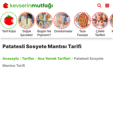
Tarif Küpü
Soğuk
Bugün Ne
Dondurmalar
Taze
Çilekli
İçecekler
Pişirsem?
Fasulye
Tarifleri
Zamanı
Patatesli Sosyete Mantısı Tarifi
Anasayfa
/
Tarifler
/
Ana Yemek Tarifleri
/
Patatesli Sosyete
Mantısı Tarifi