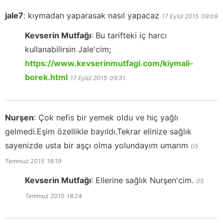
jale7
:
kıymadan yaparasak nasıl yapacaz
17 Eylül 2015
09:09
Kevserin Mutfağı
:
Bu tarifteki iç harcı
kullanabilirsin Jale'cim;
https://www.kevserinmutfagi.com/kiymali-
borek.html
17 Eylül 2015
09:31
Nurşen
:
Çok nefis bir yemek oldu ve hiç yağlı
gelmedi.Eşim özellikle bayıldı.Tekrar elinize sağlık
sayenizde usta bir aşçı olma yolundayım umarım
05
Temmuz 2015
18:19
Kevserin Mutfağı
:
Ellerine sağlık Nurşen'cim.
05
Temmuz 2015
18:24