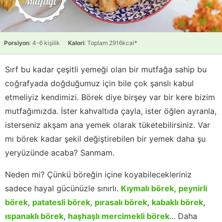
Porsiyon
: 4-6 kişilik
Kalori
: Toplam 2916kcal*
Sırf bu kadar çeşitli yemeği olan bir mutfağa sahip bu
coğrafyada doğduğumuz için bile çok şanslı kabul
etmeliyiz kendimizi. Börek diye birşey var bir kere bizim
mutfağımızda. İster kahvaltıda çayla, ister öğlen ayranla,
isterseniz akşam ana yemek olarak tüketebilirsiniz. Var
mı börek kadar şekil değiştirebilen bir yemek daha şu
yeryüzünde acaba? Sanmam.
Neden mi? Çünkü böreğin içine koyabilecekleriniz
sadece hayal gücünüzle sınırlı.
Kıymalı börek
,
peynirli
börek
,
patatesli börek
,
pırasalı börek
,
kabaklı börek
,
ıspanaklı börek
,
haşhaşlı mercimekli börek
... Daha