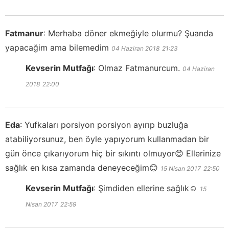
Fatmanur
:
Merhaba döner ekmeğiyle olurmu? Şuanda
yapacağim ama bilemedim
04 Haziran 2018
21:23
Kevserin Mutfağı
:
Olmaz Fatmanurcum.
04 Haziran
2018
22:00
Eda
:
Yufkaları porsiyon porsiyon ayırıp buzluğa
atabiliyorsunuz, ben öyle yapıyorum kullanmadan bir
gün önce çıkarıyorum hiç bir sıkıntı olmuyor😊 Ellerinize
sağlık en kısa zamanda deneyeceğim😊
15 Nisan 2017
22:50
Kevserin Mutfağı
:
Şimdiden ellerine sağlık☺️
15
Nisan 2017
22:59