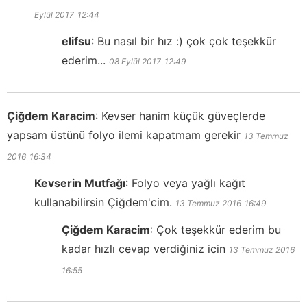
Eylül 2017
12:44
elifsu
:
Bu nasıl bir hız :) çok çok teşekkür
ederim...
08 Eylül 2017
12:49
Çiğdem Karacim
:
Kevser hanim küçük güveçlerde
yapsam üstünü folyo ilemi kapatmam gerekir
13 Temmuz
2016
16:34
Kevserin Mutfağı
:
Folyo veya yağlı kağıt
kullanabilirsin Çiğdem'cim.
13 Temmuz 2016
16:49
Çiğdem Karacim
:
Çok teşekkür ederim bu
kadar hızlı cevap verdiğiniz icin
13 Temmuz 2016
16:55