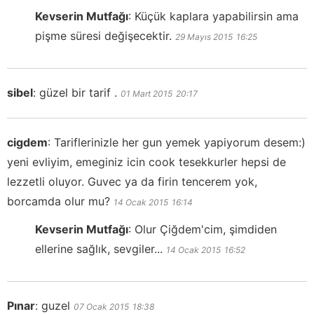
Kevserin Mutfağı
:
Küçük kaplara yapabilirsin ama
pişme süresi değişecektir.
29 Mayıs 2015
16:25
sibel
:
güzel bir tarif .
01 Mart 2015
20:17
cigdem
:
Tariflerinizle her gun yemek yapiyorum desem:)
yeni evliyim, emeginiz icin cook tesekkurler hepsi de
lezzetli oluyor. Guvec ya da firin tencerem yok,
borcamda olur mu?
14 Ocak 2015
16:14
Kevserin Mutfağı
:
Olur Çiğdem'cim, şimdiden
ellerine sağlık, sevgiler...
14 Ocak 2015
16:52
Pınar
:
guzel
07 Ocak 2015
18:38