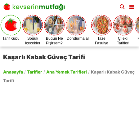
Tarif Küpü
Soğuk
Bugün Ne
Dondurmalar
Taze
Çilekli
İçecekler
Pişirsem?
Fasulye
Tarifleri
Zamanı
Kaşarlı Kabak Güveç Tarifi
Anasayfa
/
Tarifler
/
Ana Yemek Tarifleri
/
Kaşarlı Kabak Güveç
Tarifi