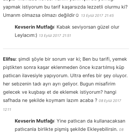
yapmak istiyorum bu tarif kaşarsızda lezzetli olurmu ki?
Umarım olmazsa olmazı değildir☺️
13 Eylül 2017
21:45
Kevserin Mutfağı
:
Kabak seviyorsan güzel olur
Leylacım:)
13 Eylül 2017
21:51
Elifsu
:
şimdi şöyle bir sorum var ki; Ben bu tarifi, yemek
piştikten sonra kaşar eklenmeden önce kızartılmış küp
patlıcan ilavesiyle yapıyorum. Ultra enfes bir şey oluyor.
her sebzenin tadı ayrı ayrı geliyor. Bugun misafirim
gelecek ve kuşbaşı et de eklemek istiyorum? hangi
safhada ne şekilde koymam lazım acaba ?
08 Eylül 2017
12:11
Kevserin Mutfağı
:
Yine patlıcan da kullanacaksan
patlıcanla birlikte pişmiş şekilde Ekleyebilirsin.
08