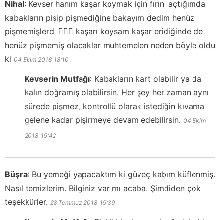
Nihal
:
Kevser hanım kaşar koymak için fırını açtığımda
kabakların pişip pişmediğine bakayım dedim henüz
pişmemişlerdi 🤷🏿‍♀️ kaşarı koysam kaşar eridiğinde de
henüz pişmemiş olacaklar muhtemelen neden böyle oldu
ki
04 Ekim 2018
18:10
Kevserin Mutfağı
:
Kabakların kart olabilir ya da
kalın doğramış olabilirsin. Her şey her zaman aynı
sürede pişmez, kontrollü olarak istediğin kıvama
gelene kadar pişirmeye devam edebilirsin.
04 Ekim
2018
19:42
Büşra
:
Bu yemeği yapacaktım ki güveç kabım küflenmiş.
Nasıl temizlerim. Bilginiz var mı acaba. Şimdiden çok
teşekkürler.
28 Temmuz 2018
19:39