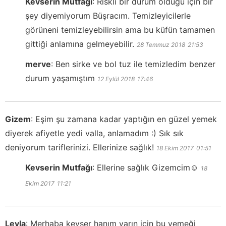
Kevserin Mutfağı
:
Riskli bir durum olduğu için bir
şey diyemiyorum Büşracım. Temizleyicilerle
görüneni temizleyebilirsin ama bu küfün tamamen
gittiği anlamına gelmeyebilir.
28 Temmuz 2018
21:53
merve
:
Ben sirke ve bol tuz ile temizledim benzer
durum yaşamıştım
12 Eylül 2018
17:46
Gizem
:
Eşim şu zamana kadar yaptığın en güzel yemek
diyerek afiyetle yedi valla, anlamadım :) Sık sık
deniyorum tariflerinizi. Ellerinize sağlık!
18 Ekim 2017
01:51
Kevserin Mutfağı
:
Ellerine sağlık Gizemcim☺️
18
Ekim 2017
11:21
Leyla
:
Merhaba kevser hanım yarın için bu yemeği