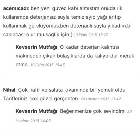
acemıcadı
:
ben yenı guvec kabı almıstım onuda ılk
kullanımda deterjansız suyla temızleyıp yağı erıtıp
kullanmak gerekıyomus.ben deterjanlı suyla yıkadım.bı
sakıncası olur mu sağlık için:(
19 Ekim 2015
15:27
Kevserin Mutfağı
:
O kadar deterjan kalıntısı
makineden çıkan bulaşıklarda da kalıyordur merak
etme.
19 Ekim 2015
15:45
Nihal
:
Çok hafif ve salata kıvamında bir yemek oldu.
Tarifleriniz çok güzel gerçekten.
26 Haziran 2015
13:47
Kevserin Mutfağı
:
Beğenmenize çok sevindim.
26
Haziran 2015
14:05