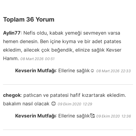
Toplam 36 Yorum
Aylin77
:
Nefis oldu, kabak yemeği sevmeyen varsa
hemen denesin. Ben içine kıyma ve bir adet patates
ekledim, ailecek çok beğendik, elinize sağlık Kevser
Hanım.
08 Mart 2026
00:51
Kevserin Mutfağı
:
Ellerine sağlık☺️
08 Mart 2026
22:33
chegok
:
patlıcan ve patatesi hafif kızartarak ekledim.
bakalım nasıl olacak 😊
09 Ekim 2020
12:29
Kevserin Mutfağı
:
Ellerine sağlık🥰
09 Ekim 2020
12:36