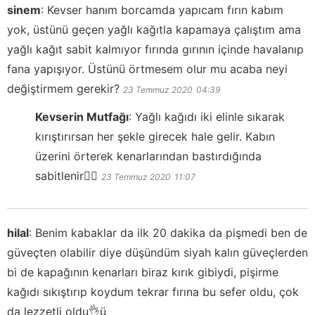
sinem
:
Kevser hanım borcamda yapıcam fırın kabım
yok, üstünü geçen yağlı kağıtla kapamaya çalıştım ama
yağlı kağıt sabit kalmıyor fırında gırının içinde havalanıp
fana yapışıyor. Üstünü örtmesem olur mu acaba neyi
değiştirmem gerekir?
23 Temmuz 2020
04:39
Kevserin Mutfağı
:
Yağlı kağıdı iki elinle sıkarak
kırıştırırsan her şekle girecek hale gelir. Kabın
üzerini örterek kenarlarından bastırdığında
sabitlenir👍🏻
23 Temmuz 2020
11:07
hilal
:
Benim kabaklar da ilk 20 dakika da pişmedi ben de
güveçten olabilir diye düşündüm siyah kalın güveçlerden
bi de kapağının kenarları biraz kırık gibiydi, pişirme
kağıdı sıkıştırıp koydum tekrar fırına bu sefer oldu, çok
da lezzetli oldu👌ü