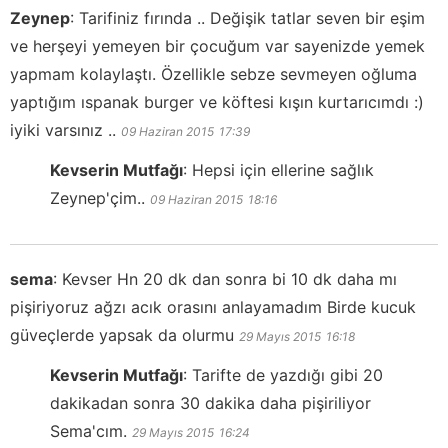
Zeynep
:
Tarifiniz fırında .. Değişik tatlar seven bir eşim
ve herşeyi yemeyen bir çocuğum var sayenizde yemek
yapmam kolaylaştı. Özellikle sebze sevmeyen oğluma
yaptığım ıspanak burger ve köftesi kışın kurtarıcımdı :)
iyiki varsınız ..
09 Haziran 2015
17:39
Kevserin Mutfağı
:
Hepsi için ellerine sağlık
Zeynep'çim..
09 Haziran 2015
18:16
sema
:
Kevser Hn 20 dk dan sonra bi 10 dk daha mı
pişiriyoruz ağzı acık orasını anlayamadım Birde kucuk
güveçlerde yapsak da olurmu
29 Mayıs 2015
16:18
Kevserin Mutfağı
:
Tarifte de yazdığı gibi 20
dakikadan sonra 30 dakika daha pişiriliyor
Sema'cım.
29 Mayıs 2015
16:24