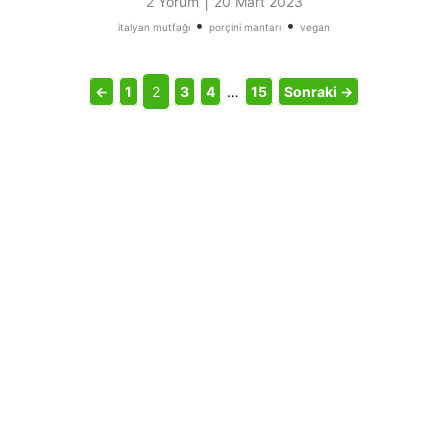
|
2 Yorum
20 Mart 2023
•
•
italyan mutfağı
porçini mantarı
vegan
←
1
2
3
4
…
15
Sonraki →