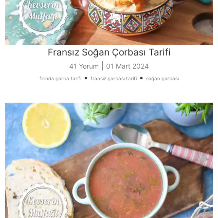
Fransız Soğan Çorbası Tarifi
|
41 Yorum
01 Mart 2024
•
•
fırında çorba tarifi
fransız çorbası tarifi
soğan çorbası