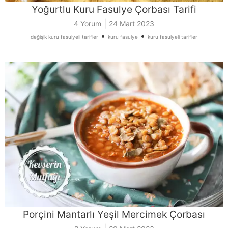
Yoğurtlu Kuru Fasulye Çorbası Tarifi
|
4 Yorum
24 Mart 2023
•
•
değişik kuru fasulyeli tarifler
kuru fasulye
kuru fasulyeli tarifler
Porçini Mantarlı Yeşil Mercimek Çorbası