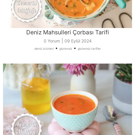
Deniz Mahsulleri Çorbası Tarifi
|
0 Yorum
09 Eylül 2024
•
•
deniz ürünleri
glutensiz
glutensiz tarifler