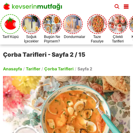
Tarif Küpü
Soğuk
Bugün Ne
Dondurmalar
Taze
Çilekli
İçecekler
Pişirsem?
Fasulye
Tarifleri
Zamanı
Çorba Tarifleri - Sayfa 2 / 15
Anasayfa
/
Tarifler
/
Çorba Tarifleri
/
Sayfa 2