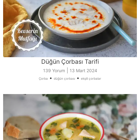
Düğün Çorbası Tarifi
|
139 Yorum
13 Mart 2024
•
•
Çorba
düğün çorbası
ekşili çorbalar