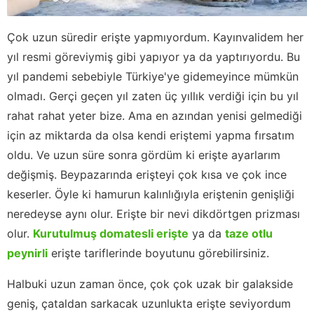
Çok uzun süredir erişte yapmıyordum. Kayınvalidem her
yıl resmi göreviymiş gibi yapıyor ya da yaptırıyordu. Bu
yıl pandemi sebebiyle Türkiye'ye gidemeyince mümkün
olmadı. Gerçi geçen yıl zaten üç yıllık verdiği için bu yıl
rahat rahat yeter bize. Ama en azından yenisi gelmediği
için az miktarda da olsa kendi eriştemi yapma fırsatım
oldu. Ve uzun süre sonra gördüm ki erişte ayarlarım
değişmiş. Beypazarında erişteyi çok kısa ve çok ince
keserler. Öyle ki hamurun kalınlığıyla eriştenin genişliği
neredeyse aynı olur. Erişte bir nevi dikdörtgen prizması
olur.
Kurutulmuş domatesli erişte
ya da
taze otlu
peynirli
erişte tariflerinde boyutunu görebilirsiniz.
Halbuki uzun zaman önce, çok çok uzak bir galakside
geniş, çataldan sarkacak uzunlukta erişte seviyordum