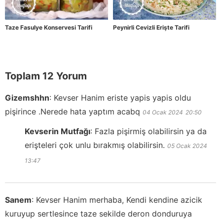
Taze Fasulye Konservesi Tarifi
Peynirli Cevizli Erişte Tarifi
Toplam 12 Yorum
Gizemshhn
:
Kevser Hanim eriste yapis yapis oldu
pişirince .Nerede hata yaptım acabq
04 Ocak 2024
20:50
Kevserin Mutfağı
:
Fazla pişirmiş olabilirsin ya da
erişteleri çok unlu bırakmış olabilirsin.
05 Ocak 2024
13:47
Sanem
:
Kevser Hanim merhaba, Kendi kendine azicik
kuruyup sertlesince taze sekilde deron donduruya