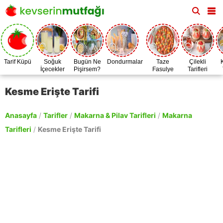
Tarif Küpü
Soğuk
Bugün Ne
Dondurmalar
Taze
Çilekli
İçecekler
Pişirsem?
Fasulye
Tarifleri
Zamanı
Kesme Erişte Tarifi
Anasayfa
/
Tarifler
/
Makarna & Pilav Tarifleri
/
Makarna
Tarifleri
/
Kesme Erişte Tarifi