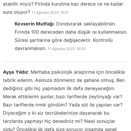
atabilir miyiz? Firinda kurutma kac derece ve ne kadar
sure oluyor?
11 Ağustos 2023
16:21
Kevserin Mutfağı
:
Dondurarak saklayabilirsin.
Fırında 100 dereceden daha düşük ısı kullanmalısın.
Süresi şartlarına göre değişecektir. Kontrollü
davranmalısın.
11 Ağustos 2023
19:33
Ayşe Yıldız
:
Merhaba psikolojik araştırma için öncelikle
tebrik ederim. Aslınıza dönmeniz de şahane olmuş. Ben
dediğiniz gibi hiç yapmadım ilk defa deneyeceğim.
Merak ettiklerim şunlar; bazı tariflerde zeytinyağı var?
Bazı tariflerde irmik gördüm? Yada süt ile yapılan var?
Diyeceğim o ki siz tecrübelerinize dayanarak bu
tarzlarda yapmayı hiç denediniz mi? Nasıl sonuçlar
oldu? Öncelikle ilk defa size soruyor olsamda genel