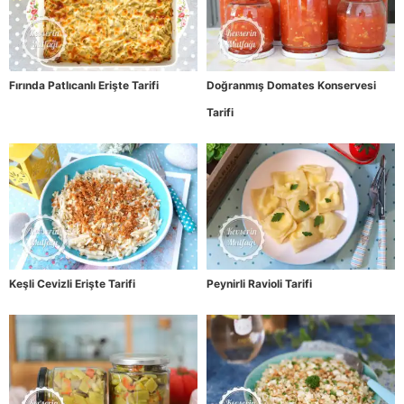
Fırında Patlıcanlı Erişte Tarifi
Doğranmış Domates Konservesi
Tarifi
Keşli Cevizli Erişte Tarifi
Peynirli Ravioli Tarifi