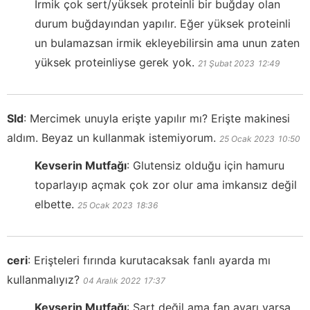
İrmik çok sert/yüksek proteinli bir buğday olan
durum buğdayından yapılır. Eğer yüksek proteinli
un bulamazsan irmik ekleyebilirsin ama unun zaten
yüksek proteinliyse gerek yok.
21 Şubat 2023
12:49
Sld
:
Mercimek unuyla erişte yapılır mı? Erişte makinesi
aldım. Beyaz un kullanmak istemiyorum.
25 Ocak 2023
10:50
Kevserin Mutfağı
:
Glutensiz olduğu için hamuru
toparlayıp açmak çok zor olur ama imkansız değil
elbette.
25 Ocak 2023
18:36
ceri
:
Erişteleri fırında kurutacaksak fanlı ayarda mı
kullanmalıyız?
04 Aralık 2022
17:37
Kevserin Mutfağı
:
Şart değil ama fan ayarı varsa