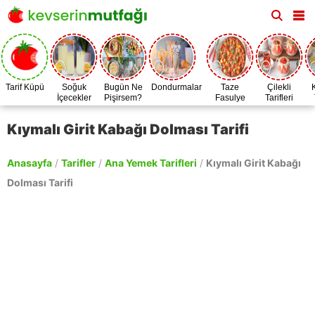
Tarif Küpü
Soğuk
Bugün Ne
Dondurmalar
Taze
Çilekli
İçecekler
Pişirsem?
Fasulye
Tarifleri
Zamanı
Kıymalı Girit Kabağı Dolması Tarifi
Anasayfa
/
Tarifler
/
Ana Yemek Tarifleri
/
Kıymalı Girit Kabağı
Dolması Tarifi