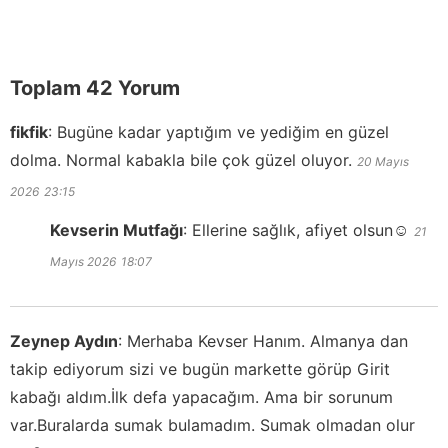
Toplam 42 Yorum
fikfik
:
Bugüne kadar yaptığım ve yediğim en güzel
dolma. Normal kabakla bile çok güzel oluyor.
20 Mayıs
2026
23:15
Kevserin Mutfağı
:
Ellerine sağlık, afiyet olsun☺️
21
Mayıs 2026
18:07
Zeynep Aydın
:
Merhaba Kevser Hanım. Almanya dan
takip ediyorum sizi ve bugün markette görüp Girit
kabağı aldım.İlk defa yapacağım. Ama bir sorunum
var.Buralarda sumak bulamadım. Sumak olmadan olur