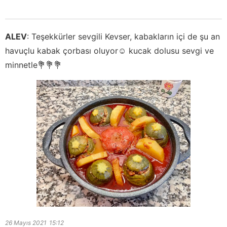
ALEV
:
Teşekkürler sevgili Kevser, kabakların içi de şu an
havuçlu kabak çorbası oluyor☺️ kucak dolusu sevgi ve
minnetle💐💐💐
26 Mayıs 2021
15:12