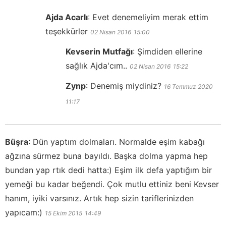
Ajda Acarlı
:
Evet denemeliyim merak ettim
teşekkürler
02 Nisan 2016
15:00
Kevserin Mutfağı
:
Şimdiden ellerine
sağlık Ajda'cım..
02 Nisan 2016
15:22
Zynp
:
Denemiş miydiniz?
16 Temmuz 2020
11:17
Büşra
:
Dün yaptım dolmaları. Normalde eşim kabağı
ağzına sürmez buna bayıldı. Başka dolma yapma hep
bundan yap rtık dedi hatta:) Eşim ilk defa yaptığım bir
yemeği bu kadar beğendi. Çok mutlu ettiniz beni Kevser
hanım, iyiki varsınız. Artık hep sizin tariflerinizden
yapıcam:)
15 Ekim 2015
14:49