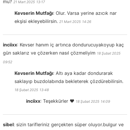
mu?
21 Mart 2025
13:17
Kevserin Mutfağı
:
Olur. Varsa yerine azıcık nar
ekşisi ekleyebilirsin.
21 Mart 2025
14:26
inciixx
:
Kevser hanım iç artınca dondurucuyakoyup kaç
gün saklarız ve çözerken nasıl çözmeliyim
18 Şubat 2025
09:52
Kevserin Mutfağı
:
Altı aya kadar dondurarak
saklayıp buzdolabında bekleterek çözdürebilirsin.
18 Şubat 2025
13:48
inciixx
:
Teşekkürler ❤️
18 Şubat 2025
14:09
sibel
:
sizin tarifleriniz gerçekten süper oluyor.bulgur ve