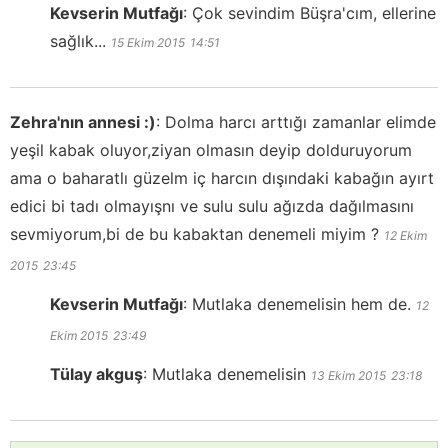
Kevserin Mutfağı
:
Çok sevindim Büşra'cım, ellerine
sağlık...
15 Ekim 2015
14:51
Zehra'nın annesi :)
:
Dolma harcı arttığı zamanlar elimde
yeşil kabak oluyor,ziyan olmasın deyip dolduruyorum
ama o baharatlı güzelm iç harcın dışındaki kabağın ayırt
edici bi tadı olmayışnı ve sulu sulu ağızda dağılmasını
sevmiyorum,bi de bu kabaktan denemeli miyim ?
12 Ekim
2015
23:45
Kevserin Mutfağı
:
Mutlaka denemelisin hem de.
12
Ekim 2015
23:49
Tülay akguş
:
Mutlaka denemelisin
13 Ekim 2015
23:18