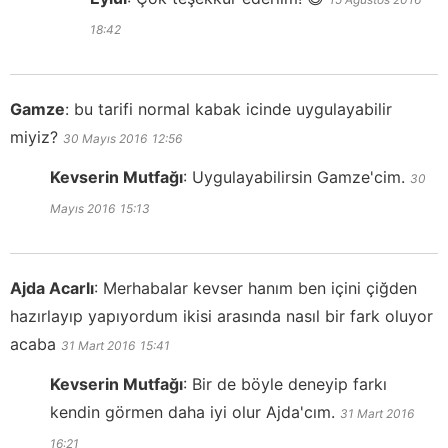
18:42
Gamze
:
bu tarifi normal kabak icinde uygulayabilir
miyiz?
30 Mayıs 2016
12:56
Kevserin Mutfağı
:
Uygulayabilirsin Gamze'cim.
30
Mayıs 2016
15:13
Ajda Acarlı
:
Merhabalar kevser hanım ben içini çiğden
hazırlayıp yapıyordum ikisi arasında nasıl bir fark oluyor
acaba
31 Mart 2016
15:41
Kevserin Mutfağı
:
Bir de böyle deneyip farkı
kendin görmen daha iyi olur Ajda'cım.
31 Mart 2016
16:21