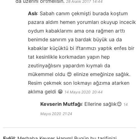
da üzerini örtmelisin.
28 Aralık 2017
14:44
Aslı
:
Sabah canım çekmişti burada koştum
pazara aldım hemen yorumları okuyup incecik
oydum kabaklarımı ama ona rağmen arttı
benimde sanırım ya bardak büyük ua da
kabaklar küçüktü bi iftarımızı yaptık enfes bir
tat kesinlikle korkmadan yapın hep
zeutinyağlısını yapardım kıymalı da
mükemmel oldu 😍 elinize emeğinize sağlık.
Resim çekmek son lokmayı ağzıma atarken
aklıma geldi 😁
14 Mayıs 2020
20:44
Kevserin Mutfağı
:
Ellerine sağlık😊
14
Mayıs 2020
21:24
Eylül
:
Merhaba Kevser Hanım! Bugün bu tarifinizi