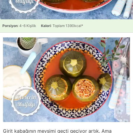
Porsiyon
: 4-6 Kişilik
Kalori
: Toplam 1390kcal*
Girit kabağının mevsimi geçti geçiyor artık. Ama