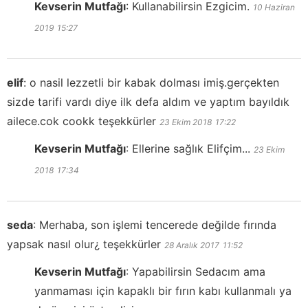
Kevserin Mutfağı
:
Kullanabilirsin Ezgicim.
10 Haziran
2019
15:27
elif
:
o nasil lezzetli bir kabak dolması imiş.gerçekten
sizde tarifi vardı diye ilk defa aldım ve yaptım bayıldık
ailece.cok cookk teşekkürler
23 Ekim 2018
17:22
Kevserin Mutfağı
:
Ellerine sağlık Elifçim...
23 Ekim
2018
17:34
seda
:
Merhaba, son işlemi tencerede değilde fırında
yapsak nasıl olur¿ teşekkürler
28 Aralık 2017
11:52
Kevserin Mutfağı
:
Yapabilirsin Sedacım ama
yanmaması için kapaklı bir fırın kabı kullanmalı ya