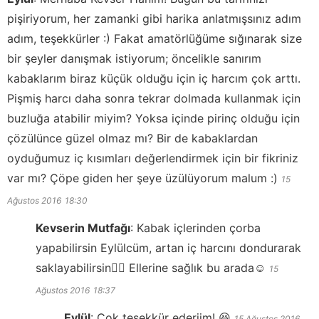
pişiriyorum, her zamanki gibi harika anlatmışsınız adım
adım, teşekkürler :) Fakat amatörlüğüme sığınarak size
bir şeyler danışmak istiyorum; öncelikle sanırım
kabaklarım biraz küçük olduğu için iç harcım çok arttı.
Pişmiş harcı daha sonra tekrar dolmada kullanmak için
buzluğa atabilir miyim? Yoksa içinde pirinç olduğu için
çözülünce güzel olmaz mı? Bir de kabaklardan
oyduğumuz iç kısımları değerlendirmek için bir fikriniz
var mı? Çöpe giden her şeye üzülüyorum malum :)
15
Ağustos 2016
18:30
Kevserin Mutfağı
:
Kabak içlerinden çorba
yapabilirsin Eylülcüm, artan iç harcını dondurarak
saklayabilirsin👍🏻 Ellerine sağlık bu arada☺️
15
Ağustos 2016
18:37
Eylül
:
Çok teşekkür ederiim! 😆
15 Ağustos 2016