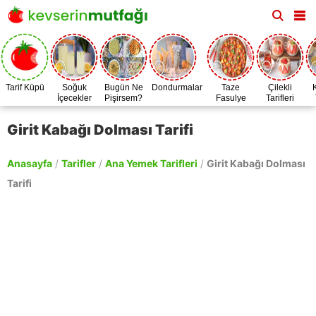
Tarif Küpü
Soğuk
Bugün Ne
Dondurmalar
Taze
Çilekli
İçecekler
Pişirsem?
Fasulye
Tarifleri
Zamanı
Girit Kabağı Dolması Tarifi
Anasayfa
/
Tarifler
/
Ana Yemek Tarifleri
/
Girit Kabağı Dolması
Tarifi