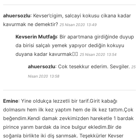
ahuersozlu
:
Kevser’cigim, salcayi kokusu cikana kadar
kavurmak ne demektir?
25 Nisan 2020
13:49
Kevserin Mutfağı
:
Bir apartmana girdiğinde duyup
da birisi salçalı yemek yapıyor dediğin kokuyu
duyana kadar kavurmak👍🏻
25 Nisan 2020
13:54
ahuersozlu
:
Cok tesekkur ederim. Sevgiler.
25
Nisan 2020
13:58
Emine
:
Yine oldukça lezzetli bir tarif.Girit kabağı
dolmasını hem ilk kez yaptım hem de ilk kez tattım.Çok
beğendim.Kendi damak zevkimizden hareketle 1 bardak
pirince yarım bardak da ince bulgur ekledim.Bir de
soğanla birlikte iki diş sarımsak. Teşekkürler Kevser