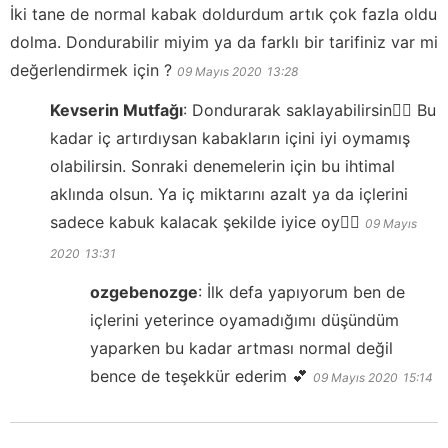
İki tane de normal kabak doldurdum artık çok fazla oldu
dolma. Dondurabilir miyim ya da farklı bir tarifiniz var mi
değerlendirmek için ?
09 Mayıs 2020
13:28
Kevserin Mutfağı
:
Dondurarak saklayabilirsin👍🏻 Bu
kadar iç artırdıysan kabakların içini iyi oymamış
olabilirsin. Sonraki denemelerin için bu ihtimal
aklında olsun. Ya iç miktarını azalt ya da içlerini
sadece kabuk kalacak şekilde iyice oy👍🏻
09 Mayıs
2020
13:31
ozgebenozge
:
İlk defa yapıyorum ben de
içlerini yeterince oyamadığımı düşündüm
yaparken bu kadar artması normal değil
bence de teşekkür ederim 💕
09 Mayıs 2020
15:14