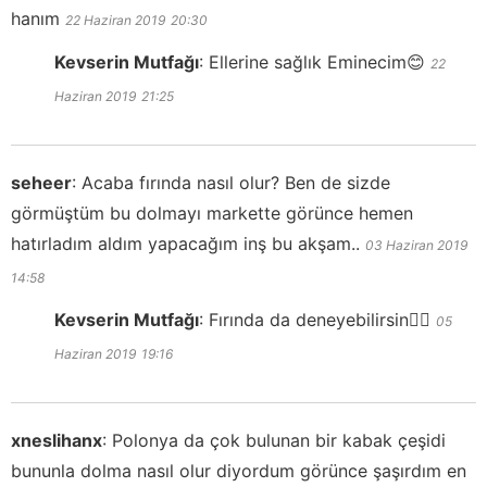
hanım
22 Haziran 2019
20:30
Kevserin Mutfağı
:
Ellerine sağlık Eminecim😊
22
Haziran 2019
21:25
seheer
:
Acaba fırında nasıl olur? Ben de sizde
görmüştüm bu dolmayı markette görünce hemen
hatırladım aldım yapacağım inş bu akşam..
03 Haziran 2019
14:58
Kevserin Mutfağı
:
Fırında da deneyebilirsin👍🏻
05
Haziran 2019
19:16
xneslihanx
:
Polonya da çok bulunan bir kabak çeşidi
bununla dolma nasıl olur diyordum görünce şaşırdım en