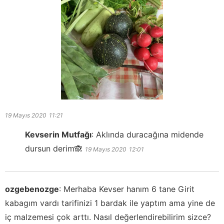
19 Mayıs 2020
11:21
Kevserin Mutfağı
:
Aklında duracağına midende
dursun derim🙈
19 Mayıs 2020
12:01
ozgebenozge
:
Merhaba Kevser hanım 6 tane Girit
kabagım vardı tarifinizi 1 bardak ile yaptım ama yine de
iç malzemesi çok arttı. Nasıl değerlendirebilirim sizce?