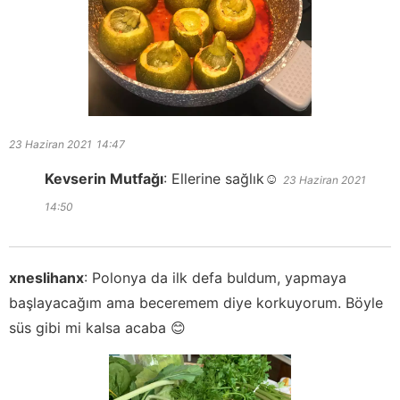
23 Haziran 2021
14:47
Kevserin Mutfağı
:
Ellerine sağlık☺️
23 Haziran 2021
14:50
xneslihanx
:
Polonya da ilk defa buldum, yapmaya
başlayacağım ama beceremem diye korkuyorum. Böyle
süs gibi mi kalsa acaba 😊