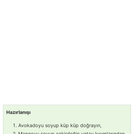
Hazırlanışı
Avokadoyu soyup küp küp doğrayın,
Mangoyu soyup çekirdeğin yatay kısımlarından