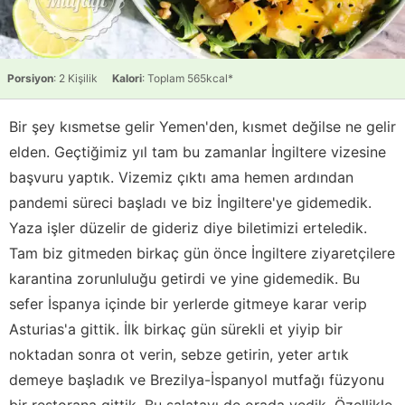
Porsiyon
: 2 Kişilik
Kalori
: Toplam 565kcal*
Bir şey kısmetse gelir Yemen'den, kısmet değilse ne gelir
elden. Geçtiğimiz yıl tam bu zamanlar İngiltere vizesine
başvuru yaptık. Vizemiz çıktı ama hemen ardından
pandemi süreci başladı ve biz İngiltere'ye gidemedik.
Yaza işler düzelir de gideriz diye biletimizi erteledik.
Tam biz gitmeden birkaç gün önce İngiltere ziyaretçilere
karantina zorunluluğu getirdi ve yine gidemedik. Bu
sefer İspanya içinde bir yerlerde gitmeye karar verip
Asturias'a gittik. İlk birkaç gün sürekli et yiyip bir
noktadan sonra ot verin, sebze getirin, yeter artık
demeye başladık ve Brezilya-İspanyol mutfağı füzyonu
bir restorana gittik. Bu salatayı de orada yedik. Özellikle