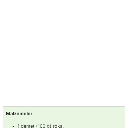
Malzemeler
1 demet (100 g) roka,