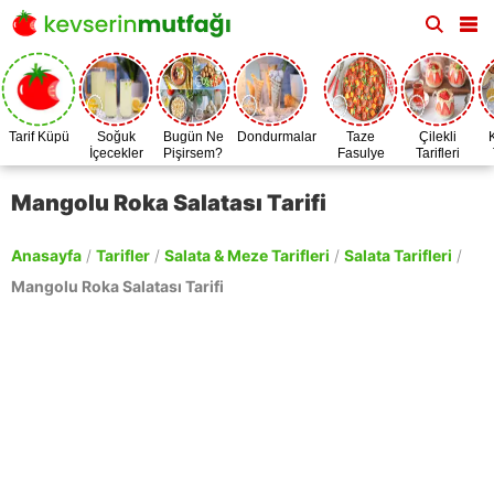
Tarif Küpü
Soğuk
Bugün Ne
Dondurmalar
Taze
Çilekli
İçecekler
Pişirsem?
Fasulye
Tarifleri
Zamanı
Mangolu Roka Salatası Tarifi
Anasayfa
/
Tarifler
/
Salata & Meze Tarifleri
/
Salata Tarifleri
/
Mangolu Roka Salatası Tarifi