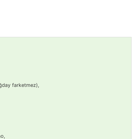
uğday farketmez),
o,