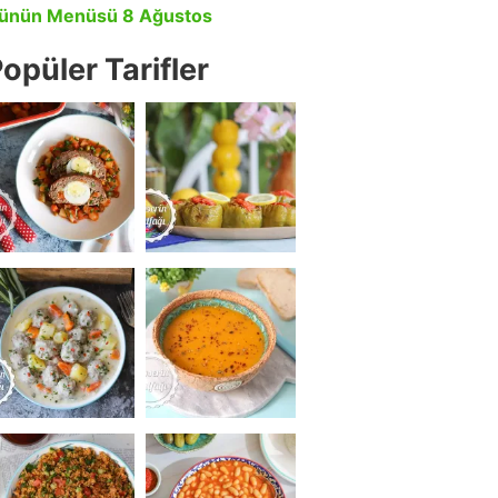
ünün Menüsü 8 Ağustos
opüler Tarifler