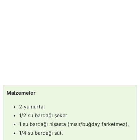
Malzemeler
2 yumurta,
1/2 su bardağı şeker
1 su bardağı nişasta (mısır/buğday farketmez),
1/4 su bardağı süt.