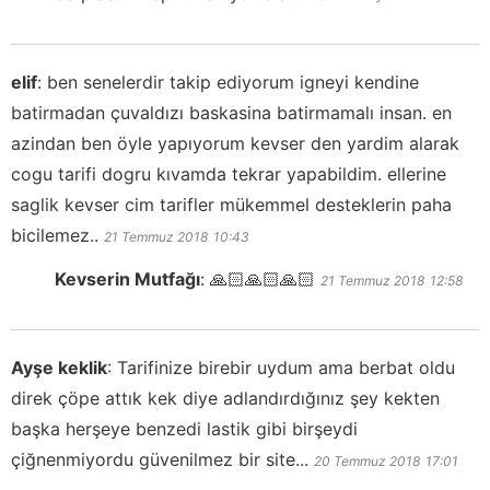
elif
:
ben senelerdir takip ediyorum igneyi kendine
batirmadan çuvaldızı baskasina batirmamalı insan. en
azindan ben öyle yapıyorum kevser den yardim alarak
cogu tarifi dogru kıvamda tekrar yapabildim. ellerine
saglik kevser cim tarifler mükemmel desteklerin paha
bicilemez..
21 Temmuz 2018
10:43
Kevserin Mutfağı
:
🙏🏻🙏🏻🙏🏻
21 Temmuz 2018
12:58
Ayşe keklik
:
Tarifinize birebir uydum ama berbat oldu
direk çöpe attık kek diye adlandırdığınız şey kekten
başka herşeye benzedi lastik gibi birşeydi
çiğnenmiyordu güvenilmez bir site...
20 Temmuz 2018
17:01