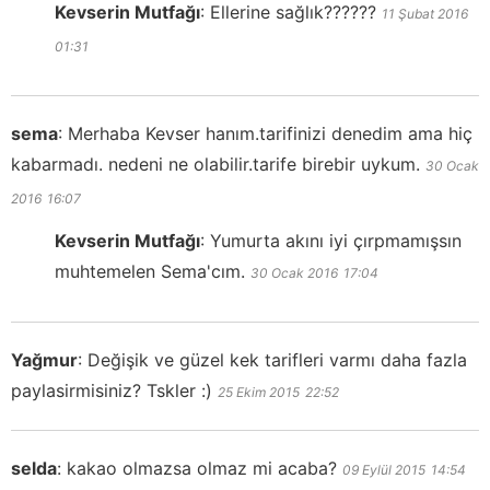
Kevserin Mutfağı
:
Ellerine sağlık??????
11 Şubat 2016
01:31
sema
:
Merhaba Kevser hanım.tarifinizi denedim ama hiç
kabarmadı. nedeni ne olabilir.tarife birebir uykum.
30 Ocak
2016
16:07
Kevserin Mutfağı
:
Yumurta akını iyi çırpmamışsın
muhtemelen Sema'cım.
30 Ocak 2016
17:04
Yağmur
:
Değişik ve güzel kek tarifleri varmı daha fazla
paylasirmisiniz? Tskler :)
25 Ekim 2015
22:52
selda
:
kakao olmazsa olmaz mi acaba?
09 Eylül 2015
14:54