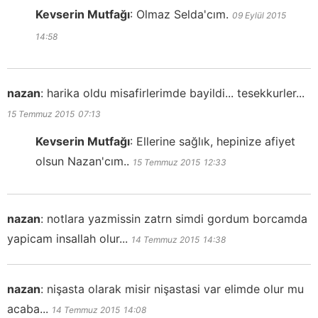
Kevserin Mutfağı
:
Olmaz Selda'cım.
09 Eylül 2015
14:58
nazan
:
harika oldu misafirlerimde bayildi... tesekkurler...
15 Temmuz 2015
07:13
Kevserin Mutfağı
:
Ellerine sağlık, hepinize afiyet
olsun Nazan'cım..
15 Temmuz 2015
12:33
nazan
:
notlara yazmissin zatrn simdi gordum borcamda
yapicam insallah olur...
14 Temmuz 2015
14:38
nazan
:
nişasta olarak misir nişastasi var elimde olur mu
acaba...
14 Temmuz 2015
14:08