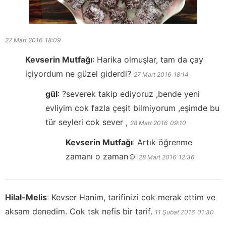
27 Mart 2016
18:09
Kevserin Mutfağı
:
Harika olmuşlar, tam da çay
içiyordum ne güzel giderdi?
27 Mart 2016
18:14
gül
:
?severek takip ediyoruz ,bende yeni
evliyim cok fazla çeşit bilmiyorum ,eşimde bu
tür seyleri cok sever ,
28 Mart 2016
09:10
Kevserin Mutfağı
:
Artık öğrenme
zamanı o zaman☺️
28 Mart 2016
12:36
Hilal-Melis
:
Kevser Hanim, tarifinizi cok merak ettim ve
aksam denedim. Cok tsk nefis bir tarif.
11 Şubat 2016
01:30