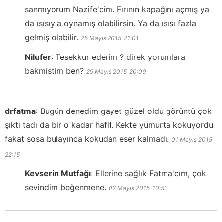
sanmıyorum Nazife'cim. Fırının kapağını açmış ya
da ısısıyla oynamış olabilirsin. Ya da ısısı fazla
gelmiş olabilir.
25 Mayıs 2015
21:01
Nilufer
:
Tesekkur ederim ? direk yorumlara
bakmistim ben?
29 Mayıs 2015
20:09
drfatma
:
Bugün denedim gayet güzel oldu görüntü çok
şıktı tadı da bir o kadar hafif. Kekte yumurta kokuyordu
fakat sosa bulayınca kokudan eser kalmadı.
01 Mayıs 2015
22:15
Kevserin Mutfağı
:
Ellerine sağlık Fatma'cım, çok
sevindim beğenmene.
02 Mayıs 2015
10:53