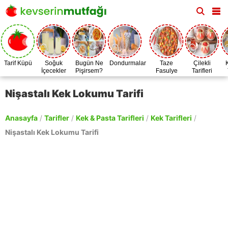
Tarif Küpü
Soğuk
Bugün Ne
Dondurmalar
Taze
Çilekli
İçecekler
Pişirsem?
Fasulye
Tarifleri
Zamanı
Nişastalı Kek Lokumu Tarifi
Anasayfa
/
Tarifler
/
Kek & Pasta Tarifleri
/
Kek Tarifleri
/
Nişastalı Kek Lokumu Tarifi