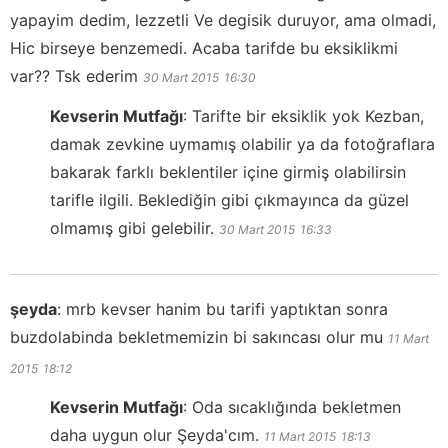
yapayim dedim, lezzetli Ve degisik duruyor, ama olmadi,
Hic birseye benzemedi. Acaba tarifde bu eksiklikmi
var?? Tsk ederim
30 Mart 2015
16:30
Kevserin Mutfağı
:
Tarifte bir eksiklik yok Kezban,
damak zevkine uymamış olabilir ya da fotoğraflara
bakarak farklı beklentiler içine girmiş olabilirsin
tarifle ilgili. Beklediğin gibi çıkmayınca da güzel
olmamış gibi gelebilir.
30 Mart 2015
16:33
şeyda
:
mrb kevser hanim bu tarifi yaptıktan sonra
buzdolabinda bekletmemizin bi sakıncası olur mu
11 Mart
2015
18:12
Kevserin Mutfağı
:
Oda sıcaklığında bekletmen
daha uygun olur Şeyda'cım.
11 Mart 2015
18:13