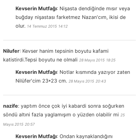
Kevserin Mutfağı
:
Nişasta dendiğinde mısır veya
buğday nişastası farketmez Nazan'cım, ikisi de
olur.
14 Temmuz 2015
14:12
Nilufer
:
Kevser hanim tepsinin boyutu kafami
katistirdi.Tepsi boyutu ne olmali
28 Mayıs 2015
18:25
Kevserin Mutfağı
:
Notlar kısmında yazıyor zaten
Nilüfer'cim 23*23 cm.
28 Mayıs 2015
20:43
nazife
:
yaptım önce çok iyi kabardi sonra soğurken
söndü altıni fazla yaglamışım o yüzden olabilir mi
25
Mayıs 2015
20:57
Kevserin Mutfağı
:
Ondan kaynaklandığını