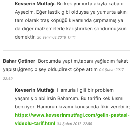
Kevserin Mutfağı
:
Bu kek yumurta akıyla kabarır
Ayşecim. Eğer lastik gibi olduysa ya yumurta akını
tam olarak traş köpüğü kıvamında çırpmamış ya
da diğer malzemelerle karıştırırken söndürmüşsün
demektir.
20 Temmuz 2018
17:11
Bahar Çetiner
:
Borcumda yaptım,tabanı yağladım fakat
yapıştı,iğrenç bişey oldu,direkt çöpe attım
04 Şubat 2017
22:49
Kevserin Mutfağı
:
Hamurla ilgili bir problem
yaşamış olabilirsin Baharcım. Bu tarifin kek kısmı
benziyor. Hamurun kıvamı konusunda fikir verebilir;
https://www.kevserinmutfagi.com/gelin-pastasi-
videolu-tarif.html
04 Şubat 2017
22:59