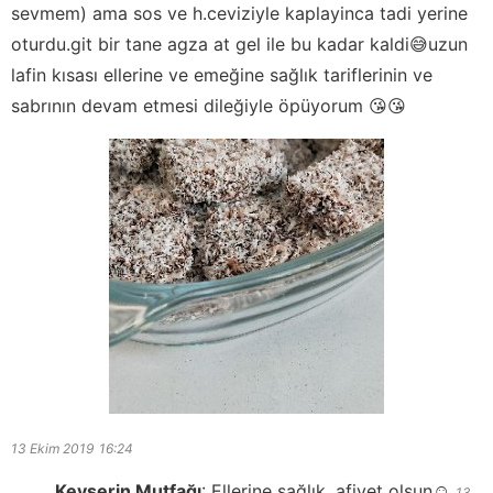
sevmem) ama sos ve h.ceviziyle kaplayinca tadi yerine
oturdu.git bir tane agza at gel ile bu kadar kaldi😅uzun
lafin kısası ellerine ve emeğine sağlık tariflerinin ve
sabrının devam etmesi dileğiyle öpüyorum 😘😘
13 Ekim 2019
16:24
Kevserin Mutfağı
:
Ellerine sağlık, afiyet olsun☺️
13