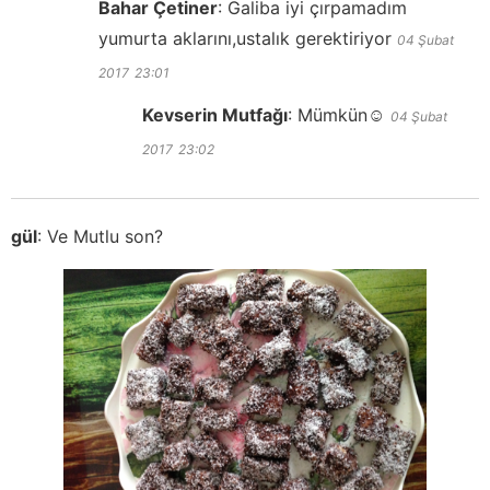
Bahar Çetiner
:
Galiba iyi çırpamadım
yumurta aklarını,ustalık gerektiriyor
04 Şubat
2017
23:01
Kevserin Mutfağı
:
Mümkün☺️
04 Şubat
2017
23:02
gül
:
Ve Mutlu son?