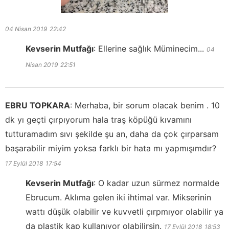
04 Nisan 2019
22:42
Kevserin Mutfağı
:
Ellerine sağlık Müminecim...
04
Nisan 2019
22:51
EBRU TOPKARA
:
Merhaba, bir sorum olacak benim . 10
dk yı geçti çırpıyorum hala traş köpüğü kıvamını
tutturamadım sıvı şekilde şu an, daha da çok çırparsam
başarabilir miyim yoksa farklı bir hata mı yapmışımdır?
17 Eylül 2018
17:54
Kevserin Mutfağı
:
O kadar uzun sürmez normalde
Ebrucum. Aklıma gelen iki ihtimal var. Mikserinin
wattı düşük olabilir ve kuvvetli çırpmıyor olabilir ya
da plastik kap kullanıyor olabilirsin.
17 Eylül 2018
18:53