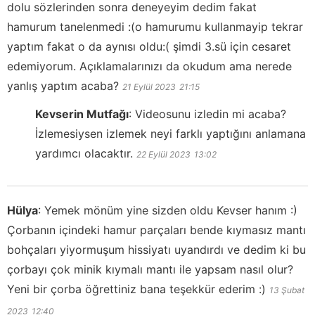
dolu sözlerinden sonra deneyeyim dedim fakat
hamurum tanelenmedi :(o hamurumu kullanmayip tekrar
yaptım fakat o da aynısı oldu:( şimdi 3.sü için cesaret
edemiyorum. Açıklamalarınızı da okudum ama nerede
yanlış yaptım acaba?
21 Eylül 2023
21:15
Kevserin Mutfağı
:
Videosunu izledin mi acaba?
İzlemesiysen izlemek neyi farklı yaptığını anlamana
yardımcı olacaktır.
22 Eylül 2023
13:02
Hülya
:
Yemek mönüm yine sizden oldu Kevser hanım :)
Çorbanın içindeki hamur parçaları bende kıymasız mantı
bohçaları yiyormuşum hissiyatı uyandırdı ve dedim ki bu
çorbayı çok minik kıymalı mantı ile yapsam nasıl olur?
Yeni bir çorba öğrettiniz bana teşekkür ederim :)
13 Şubat
2023
12:40