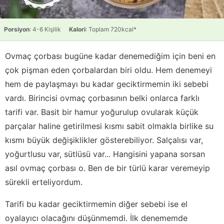
Porsiyon
: 4-6 Kişilik
Kalori
: Toplam 720kcal*
Ovmaç çorbası bugüne kadar denemediğim için beni en
çok pişman eden çorbalardan biri oldu. Hem denemeyi
hem de paylaşmayı bu kadar geciktirmemin iki sebebi
vardı. Birincisi ovmaç çorbasının belki onlarca farklı
tarifi var. Basit bir hamur yoğurulup ovularak küçük
parçalar haline getirilmesi kısmı sabit olmakla birlike su
kısmı büyük değişiklikler gösterebiliyor. Salçalısı var,
yoğurtlusu var, sütlüsü var... Hangisini yapana sorsan
asıl ovmaç çorbası o. Ben de bir türlü karar veremeyip
sürekli erteliyordum.
Tarifi bu kadar geciktirmemin diğer sebebi ise el
oyalayıcı olacağını düşünmemdi. İlk denememde