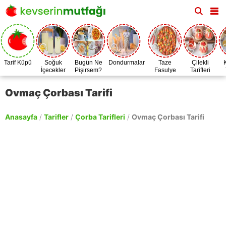
Tarif Küpü
Soğuk
Bugün Ne
Dondurmalar
Taze
Çilekli
İçecekler
Pişirsem?
Fasulye
Tarifleri
Zamanı
Ovmaç Çorbası Tarifi
Anasayfa
/
Tarifler
/
Çorba Tarifleri
/
Ovmaç Çorbası Tarifi