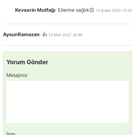
Kevserin Mutfağı
:
Ellerine sağlık😊
13 Şubat 2023
13:32
AysunRamazan
:
👍
13 Mart 2022
20:59
Yorum Gönder
Mesajınız
İsim