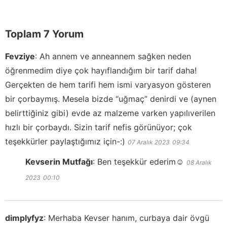
Toplam 7 Yorum
Fevziye
:
Ah annem ve anneannem sağken neden
öğrenmedim diye çok hayıflandığım bir tarif daha!
Gerçekten de hem tarifi hem ismi varyasyon gösteren
bir çorbaymış. Mesela bizde “uğmaç” denirdi ve (aynen
belirttiğiniz gibi) evde az malzeme varken yapılıverilen
hızlı bir çorbaydı. Sizin tarif nefis görünüyor; çok
teşekkürler paylaştığımız için-:)
07 Aralık 2023
09:34
Kevserin Mutfağı
:
Ben teşekkür ederim☺️
08 Aralık
2023
00:10
dimplyfyz
:
Merhaba Kevser hanım, curbaya dair övgü