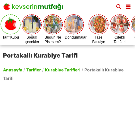
Tarif Küpü
Soğuk
Bugün Ne
Dondurmalar
Taze
Çilekli
İçecekler
Pişirsem?
Fasulye
Tarifleri
Zamanı
Portakallı Kurabiye Tarifi
Anasayfa
/
Tarifler
/
Kurabiye Tarifleri
/
Portakallı Kurabiye
Tarifi