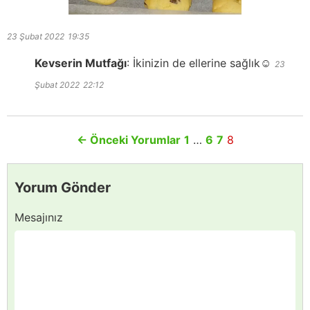
23 Şubat 2022
19:35
Kevserin Mutfağı
:
İkinizin de ellerine sağlık☺️
23
Şubat 2022
22:12
←
Önceki Yorumlar
1
…
6
7
8
Yorum Gönder
Mesajınız