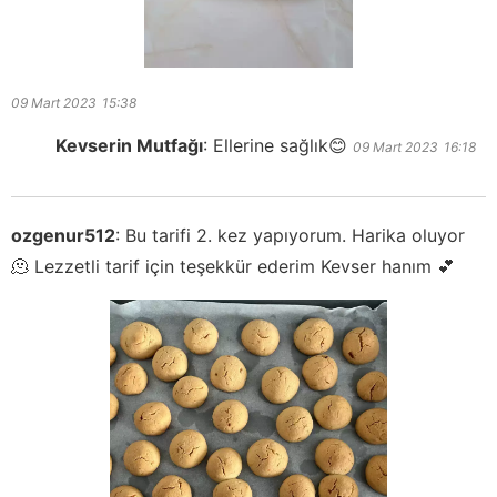
09 Mart 2023
15:38
Kevserin Mutfağı
:
Ellerine sağlık😊
09 Mart 2023
16:18
ozgenur512
:
Bu tarifi 2. kez yapıyorum. Harika oluyor
🫠 Lezzetli tarif için teşekkür ederim Kevser hanım 💕