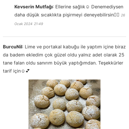
Kevserin Mutfağı
:
Ellerine sağlık☺️ Denemediysen
daha düşük sıcaklıkta pişirmeyi deneyebilirsin👍🏻
26
Ocak 2024
21:49
BurcuNil
:
Lime ve portakal kabuğu ile yaptım içine biraz
da badem ekledim çok güzel oldu yalnız adet olarak 25
tane falan oldu sanırım büyük yaptığımdan. Teşekkürler
tarif için☺️💕