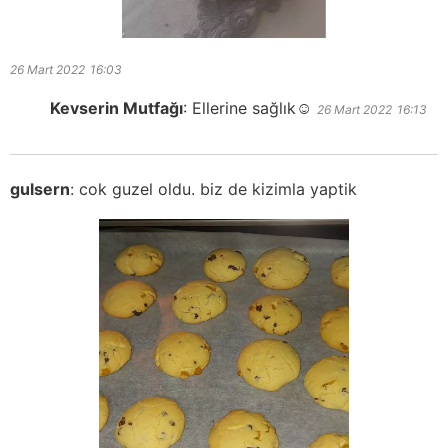
26 Mart 2022
16:03
Kevserin Mutfağı
:
Ellerine sağlık☺️
26 Mart 2022
16:13
gulsern
:
cok guzel oldu. biz de kizimla yaptik