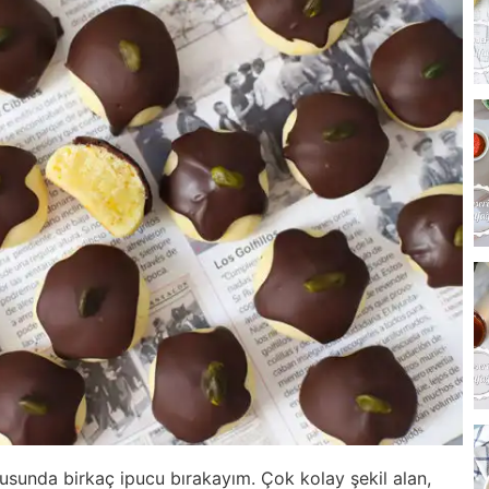
usunda birkaç ipucu bırakayım. Çok kolay şekil alan,