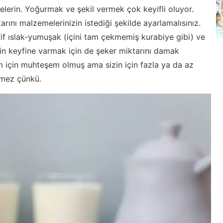
elerin. Yoğurmak ve şekil vermek çok keyifli oluyor.
rını malzemelerinizin istediği şekilde ayarlamalısınız.
if ıslak-yumuşak (içini tam çekmemiş kurabiye gibi) ve
in keyfine varmak için de şeker miktarını damak
m için muhteşem olmuş ama sizin için fazla ya da az
tmez çünkü.