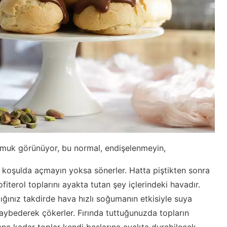
amuk görünüyor, bu normal, endişelenmeyin,
bir koşulda açmayın yoksa sönerler. Hatta piştikten sonra
iterol toplarını ayakta tutan şey içlerindeki havadır.
ğınız takdirde hava hızlı soğumanın etkisiyle suya
kaybederek çökerler. Fırında tuttuğunuzda topların
ana kadar toplar kendi başlarına ayakta durabilecek