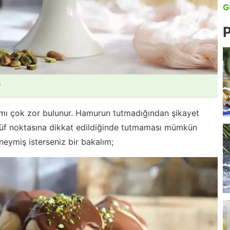
G
P
*
pımı çok zor bulunur. Hamurun tutmadığından şikayet
ç püf noktasına dikkat edildiğinde tutmaması mümkün
 neymiş isterseniz bir bakalım;