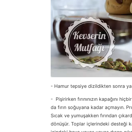
- Hamur tepsiye dizildikten sonra y
- Pişirirken fırınınızın kapağını hiç
da fırın soğuyana kadar açmayın. Prof
Sıcak ve yumuşakken fırından çıkardı
dönüşür. Toplar içlerindeki desteği 
içindeki hava yavaş yavaş dışarı çık