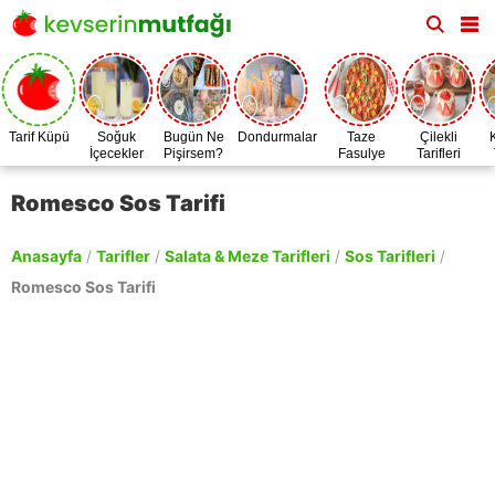
Tarif Küpü
Soğuk
Bugün Ne
Dondurmalar
Taze
Çilekli
İçecekler
Pişirsem?
Fasulye
Tarifleri
Zamanı
Romesco Sos Tarifi
Anasayfa
/
Tarifler
/
Salata & Meze Tarifleri
/
Sos Tarifleri
/
Romesco Sos Tarifi