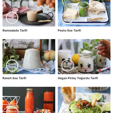
Remoulade Tarifi
Pesto Sos Tarifi
Ranch Sos Tarifi
Vegan Pirinç Yoğurdu Tarifi