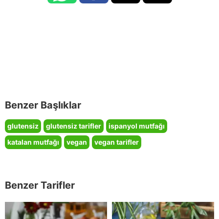
Benzer Başlıklar
glutensiz
glutensiz tarifler
ispanyol mutfağı
katalan mutfağı
vegan
vegan tarifler
Benzer Tarifler