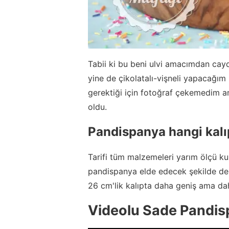
Tabii ki bu beni ulvi amacımdan cay
yine de çikolatalı-vişneli yapacağım
gerektiği için fotoğraf çekemedim a
oldu.
Pandispanya hangi kalıp
Tarifi tüm malzemeleri yarım ölçü ku
pandispanya elde edecek şekilde de y
26 cm'lik kalıpta daha geniş ama dah
Videolu Sade Pandisp