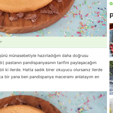
G
P
l*
günü münasebetiyle hazırladığım daha doğrusu
) pastanın pandispanyasının tarifini paylaşacağım
abii ki ilerde. Hatta sadık birer okuyucu olursanız ilerde
) Şaka bir yana ben pandispanya maceramı anlatayım en