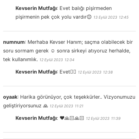
Kevserin Mutfağı
:
Evet balığı pişirmeden
pişirmenin pek çok yolu vardır😊
13 Eylül 2023
12:45
numnum
:
Merhaba Kevser Hanım; saçma olabilecek bir
soru sormam gerek ☺️ sonra sirkeyi atıyoruz herhalde,
tek kullanımlık.
12 Eylül 2023
12:34
Kevserin Mutfağı
:
Evet👍🏻
12 Eylül 2023
12:38
oyaak
:
Harika görünüyor, çok teşekkürler.. Vizyonumuzu
geliştiriyorsunuz 🙏
12 Eylül 2023
11:21
Kevserin Mutfağı
:
❤️🙏🏻🙏🏻
12 Eylül 2023
11:39