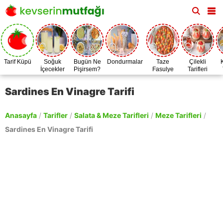
Tarif Küpü
Soğuk
Bugün Ne
Dondurmalar
Taze
Çilekli
İçecekler
Pişirsem?
Fasulye
Tarifleri
Zamanı
Sardines En Vinagre Tarifi
Anasayfa
/
Tarifler
/
Salata & Meze Tarifleri
/
Meze Tarifleri
/
Sardines En Vinagre Tarifi