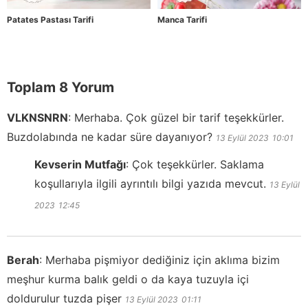
Patates Pastası Tarifi
Manca Tarifi
Toplam 8 Yorum
VLKNSNRN
:
Merhaba. Çok güzel bir tarif teşekkürler.
Buzdolabında ne kadar süre dayanıyor?
13 Eylül 2023
10:01
Kevserin Mutfağı
:
Çok teşekkürler. Saklama
koşullarıyla ilgili ayrıntılı bilgi yazıda mevcut.
13 Eylül
2023
12:45
Berah
:
Merhaba pişmiyor dediğiniz için aklıma bizim
meşhur kurma balık geldi o da kaya tuzuyla içi
doldurulur tuzda pişer
13 Eylül 2023
01:11