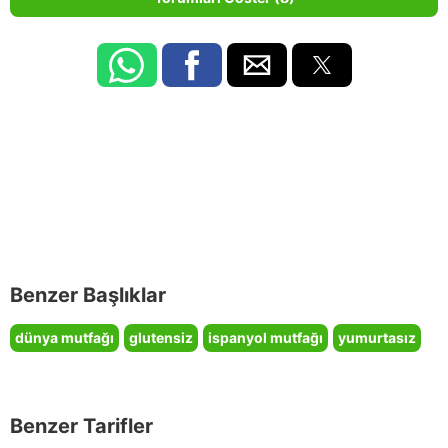
Benzer Başlıklar
dünya mutfağı
glutensiz
ispanyol mutfağı
yumurtasız
Benzer Tarifler