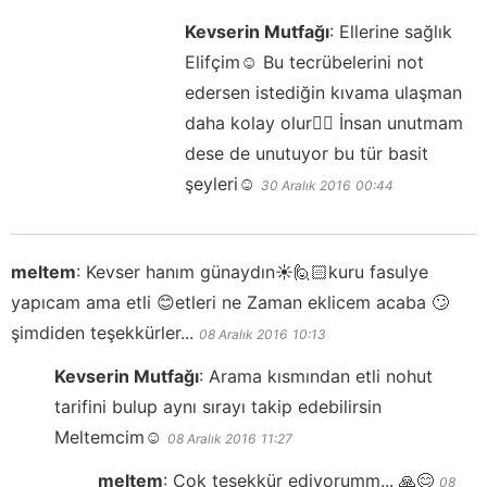
Kevserin Mutfağı
:
Ellerine sağlık
Elifçim☺️ Bu tecrübelerini not
edersen istediğin kıvama ulaşman
daha kolay olur👍🏻 İnsan unutmam
dese de unutuyor bu tür basit
şeyleri☺️
30 Aralık 2016
00:44
meltem
:
Kevser hanım günaydın☀️🙋🏻kuru fasulye
yapıcam ama etli 😊etleri ne Zaman eklicem acaba 🙄
şimdiden teşekkürler...
08 Aralık 2016
10:13
Kevserin Mutfağı
:
Arama kısmından etli nohut
tarifini bulup aynı sırayı takip edebilirsin
Meltemcim☺️
08 Aralık 2016
11:27
meltem
:
Çok teşekkür ediyorumm... 🙏😊
08