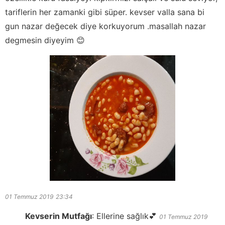
tariflerin her zamanki gibi süper. kevser valla sana bi
gun nazar değecek diye korkuyorum .masallah nazar
degmesin diyeyim 😊
01 Temmuz 2019
23:34
Kevserin Mutfağı
:
Ellerine sağlık💕
01 Temmuz 2019