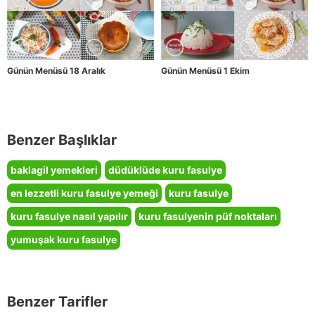
Günün Menüsü 18 Aralık
Günün Menüsü 1 Ekim
Benzer Başlıklar
baklagil yemekleri
düdüklüde kuru fasulye
en lezzetli kuru fasulye yemeği
kuru fasulye
kuru fasulye nasıl yapılır
kuru fasulyenin püf noktaları
yumuşak kuru fasulye
Benzer Tarifler