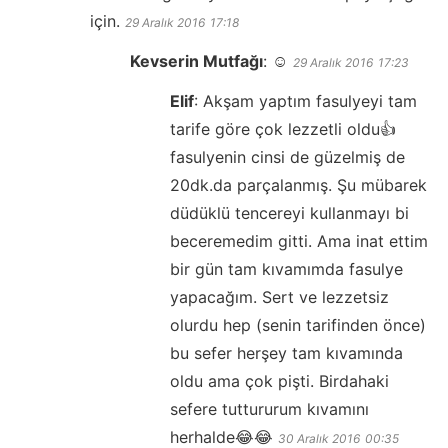
için.
29 Aralık 2016
17:18
Kevserin Mutfağı
:
☺️
29 Aralık 2016
17:23
Elif
:
Akşam yaptım fasulyeyi tam
tarife göre çok lezzetli oldu👍
fasulyenin cinsi de güzelmiş de
20dk.da parçalanmış. Şu mübarek
düdüklü tencereyi kullanmayı bi
beceremedim gitti. Ama inat ettim
bir gün tam kıvamımda fasulye
yapacağım. Sert ve lezzetsiz
olurdu hep (senin tarifinden önce)
bu sefer herşey tam kıvamında
oldu ama çok pişti. Birdahaki
sefere tuttururum kıvamını
herhalde😂😂
30 Aralık 2016
00:35