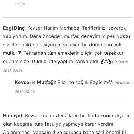
23:36
Ezgi Dinç
:
Kevser Hanım Merhaba, Tariflerinizi severek
yapıyorum. Daha önceden mutfak deneyimim pek yoktu
sizinle birlikte gelişiyorum ve eşim bu durumdan çok
mutlu 💐 Tekrardan tüm emekleriniz için çok teşekkür
ederim size. Düdüklüde yaptım harika oldu 🤗🤗
09 Kasım
2018
22:41
Kevserin Mutfağı
:
Ellerine sağlık Ezgicim😊
09 Kasım
2018
23:04
Hamiyet
:
Kevser abla evlendikten bir hafta sonra diyette
olan kocama kuru fasulye yapmaya karar verdim.
Ablama nasıl yapsam diye sorunca bana seni önerdi bi