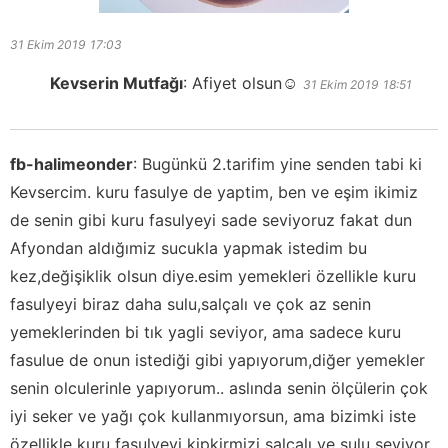
31 Ekim 2019
17:03
Kevserin Mutfağı
:
Afiyet olsun☺️
31 Ekim 2019
18:51
fb-halimeonder
:
Bugünkü 2.tarifim yine senden tabi ki
Kevsercim. kuru fasulye de yaptim, ben ve eşim ikimiz
de senin gibi kuru fasulyeyi sade seviyoruz fakat dun
Afyondan aldığımiz sucukla yapmak istedim bu
kez,değişiklik olsun diye.esim yemekleri özellikle kuru
fasulyeyi biraz daha sulu,salçalı ve çok az senin
yemeklerinden bi tık yagli seviyor, ama sadece kuru
fasulue de onun istediği gibi yapıyorum,diğer yemekler
senin olculerinle yapıyorum.. aslında senin ölçülerin çok
iyi seker ve yağı çok kullanmıyorsun, ama bizimki iste
özellikle kuru fasulyeyi kipkirmizi salçalı ve sulu seviyor,