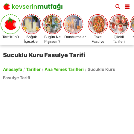
Tarif Küpü
Soğuk
Bugün Ne
Dondurmalar
Taze
Çilekli
İçecekler
Pişirsem?
Fasulye
Tarifleri
Zamanı
Sucuklu Kuru Fasulye Tarifi
Anasayfa
/
Tarifler
/
Ana Yemek Tarifleri
/
Sucuklu Kuru
Fasulye Tarifi