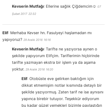
Kevserin Mutfağı
:
Ellerine sağlık Çiğdemcim☺️
07
Şubat 2017
22:32
Elif
:
Merhaba Kevser hn. Fasulyeyi haşlamadan mı
yapıyoruz?
29 Aralık 2016
16:16
Kevserin Mutfağı
:
Tarifte ne yazıyorsa aynen o
şekilde yapıyorum Elifçim. Tariflerimin hiçbirinde
tarifte yazmayan ekstra bir işlem ya da aşama
yoktur.
29 Aralık 2016
16:20
Elif
:
Otobüste eve gelirken baktığım için
dikkat etmemişim notlar kısmında detaylı bir
şekilde yazıyormuş. Zaten tarif ne ise aynısını
yapınca birebir tutuyor. Teşekkür ediyorum
bu kadar güzel yemekleri bizimle paylaştığın