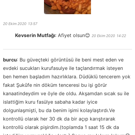
20 Ekim 2020
13:57
Kevserin Mutfağı
:
Afiyet olsun😊
20 Ekim 2020
14:22
burcu
:
Bu güveçteki görüntüsü ile beni mest eden ve
evdeki sucukları kurufasulye ile taçlandırmak isteyen
ben hemen başladım hazırlıklara. Düdüklü tencerem yok
fakat Şukûfe nin döküm tenceresi bu işi görür
kanaatindeydim ve öyle de oldu. Akşamdan sıcak su ile
islattiğim kuru fasülye sabaha kadar iyice
dolgunlaşmişti, bu da benim işimi kolaylaştırdı.Ve
kontrollü olarak her 30 dk da bir açıp karıştırarak
kontrollü olarak pişirdim.(toplamda 1 saat 15 dk da