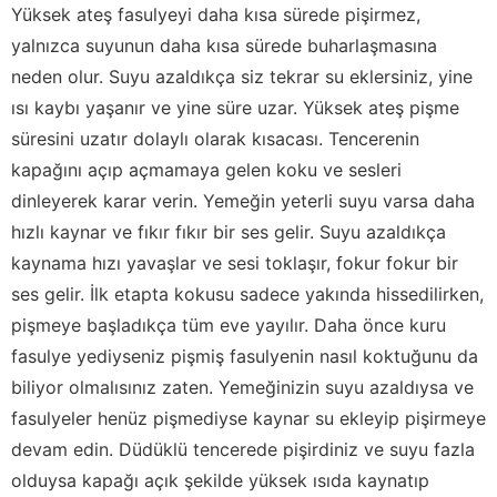
Yüksek ateş fasulyeyi daha kısa sürede pişirmez,
yalnızca suyunun daha kısa sürede buharlaşmasına
neden olur. Suyu azaldıkça siz tekrar su eklersiniz, yine
ısı kaybı yaşanır ve yine süre uzar. Yüksek ateş pişme
süresini uzatır dolaylı olarak kısacası. Tencerenin
kapağını açıp açmamaya gelen koku ve sesleri
dinleyerek karar verin. Yemeğin yeterli suyu varsa daha
hızlı kaynar ve fıkır fıkır bir ses gelir. Suyu azaldıkça
kaynama hızı yavaşlar ve sesi toklaşır, fokur fokur bir
ses gelir. İlk etapta kokusu sadece yakında hissedilirken,
pişmeye başladıkça tüm eve yayılır. Daha önce kuru
fasulye yediyseniz pişmiş fasulyenin nasıl koktuğunu da
biliyor olmalısınız zaten. Yemeğinizin suyu azaldıysa ve
fasulyeler henüz pişmediyse kaynar su ekleyip pişirmeye
devam edin. Düdüklü tencerede pişirdiniz ve suyu fazla
olduysa kapağı açık şekilde yüksek ısıda kaynatıp