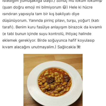
istediğim yumuşaklığa ulaştı.) Sonuç mu lokum lokum🤤
(şuan doğru emoji mi bilmiyorum 😃) Hele ki hücre
ısındıran yapısıyla tam bir kış bakliyatı diye
düşünüyorum. Yanında pirinç pilavı, turşu, yoğurt (katı
tarafı). Benim kuru fasülye anlayışım birazcık da kıvamlı
(e tabi bunun içinde suyu kontrolü, ihtiyaç halinde
eklemek gerekiyor. Birde soğuyunca hafif koyulasıp
kıvam alacağını unutmayalim.) Sağlıcakla 🌺