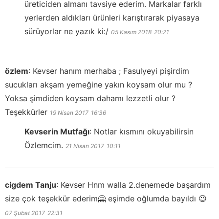
üreticiden almanı tavsiye ederim. Markalar farklı
yerlerden aldıkları ürünleri karıştırarak piyasaya
sürüyorlar ne yazık ki:/
05 Kasım 2018
20:21
özlem
:
Kevser hanım merhaba ; Fasulyeyi pişirdim
sucukları akşam yemeğine yakın koysam olur mu ?
Yoksa şimdiden koysam dahamı lezzetli olur ?
Teşekkürler
19 Nisan 2017
16:36
Kevserin Mutfağı
:
Notlar kısmını okuyabilirsin
Özlemcim.
21 Nisan 2017
10:11
cigdem Tanju
:
Kevser Hnm walla 2.denemede başardım
size çok teşekkür ederim🤗 eşimde oğlumda bayıldı 😉
07 Şubat 2017
22:31