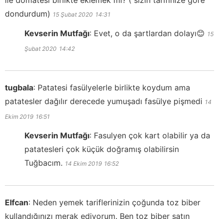
dondurdum)
15 Şubat 2020
14:31
Kevserin Mutfağı
:
Evet, o da şartlardan dolayı😊
15
Şubat 2020
14:42
tugbala
:
Patatesi fasülyelerle birlikte koydum ama
patatesler dağılır derecede yumuşadı fasülye pişmedi
14
Ekim 2019
16:51
Kevserin Mutfağı
:
Fasulyen çok kart olabilir ya da
patatesleri çok küçük doğramış olabilirsin
Tuğbacım.
14 Ekim 2019
16:52
Elfcan
:
Neden yemek tariflerinizin çoğunda toz biber
kullandığınızı merak ediyorum. Ben toz biber satın