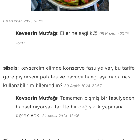
06 Haziran 2025
20:21
Kevserin Mutfağı
:
Ellerine sağlık😊
08 Haziran 2025
16:01
sibels
:
kevsercim elimde konserve fasulye var, bu tarife
göre pişirirsem patates ve havucu hangi aşamada nasıl
kullanabilirim bilemedim?
30 Aralık 2024
22:57
Kevserin Mutfağı
:
Tamamen pişmiş bir fasulyeden
bahsetmiyorsak tarifte bir değişiklik yapmana
gerek yok.
31 Aralık 2024
13:06