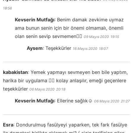
18:56
Kevserin Mutfağı
:
Benim damak zevkime uymaz
ama bunun senin için bir önemi olmamalı, önemli
olan senin sevip sevmemen👍🏻
09 Mayıs 2020
19:15
Aysem
:
Teşekkürler
16 Mayıs 2020
18:07
kabakistan
:
Yemek yapmayı sevmeyen ben bile yaptım,
harika bir uygulama 👍🏻 kolay anlaşılır, emeği geçenlere
teşekkürler
06 Mayıs 2020
20:18
Kevserin Mutfağı
:
Ellerine sağlık☺️
06 Mayıs 2020
21:27
Esra
:
Dondurulmuş fasülyeyi yaparken, tek fark fasülye
ile domatesi birlikte eklemek mi? ( sizin tarifinize göre