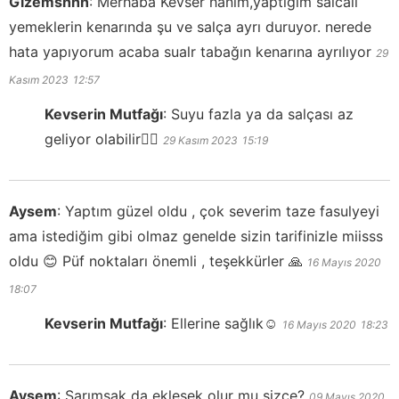
Gizemshhn
:
Merhaba Kevser hanım,yaptığım salcali
yemeklerin kenarında şu ve salça ayrı duruyor. nerede
hata yapıyorum acaba sualr tabağın kenarına ayrılıyor
29
Kasım 2023
12:57
Kevserin Mutfağı
:
Suyu fazla ya da salçası az
geliyor olabilir👍🏻
29 Kasım 2023
15:19
Aysem
:
Yaptım güzel oldu , çok severim taze fasulyeyi
ama istediğim gibi olmaz genelde sizin tarifinizle miisss
oldu 😊 Püf noktaları önemli , teşekkürler 🙏
16 Mayıs 2020
18:07
Kevserin Mutfağı
:
Ellerine sağlık☺️
16 Mayıs 2020
18:23
Aysem
:
Sarımsak da eklesek olur mu sizce?
09 Mayıs 2020