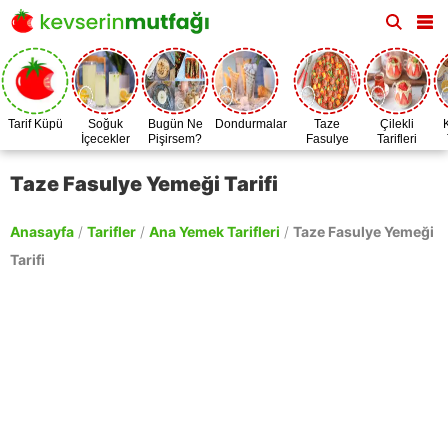
Tarif Küpü
Soğuk
Bugün Ne
Dondurmalar
Taze
Çilekli
İçecekler
Pişirsem?
Fasulye
Tarifleri
Zamanı
Taze Fasulye Yemeği Tarifi
Anasayfa
/
Tarifler
/
Ana Yemek Tarifleri
/
Taze Fasulye Yemeği
Tarifi