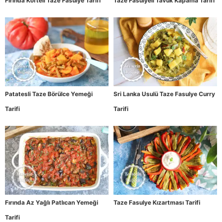
Fırında Köfteli Taze Fasulye Tarifi
Taze Fasulyeli Tavuk Kapama Tarifi
Patatesli Taze Börülce Yemeği
Sri Lanka Usulü Taze Fasulye Curry
Tarifi
Tarifi
Fırında Az Yağlı Patlıcan Yemeği
Taze Fasulye Kızartması Tarifi
Tarifi